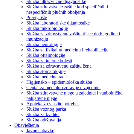
Služba ultrazvučne dijagnostike
Služba zdravstvene zaštite kod specifičnih i
nespecifičnih plućnih oboljenja
Previjalište
Služba laboratorijske dijagnostike
Služba mikrobiologije
Služba za zdravstvenu zaštitu djece do 6. godine i
imunizaciju
Služba neurologije
Služba za fizikalnu medicinu i rehabilitaciju
Služba oftalmologije
Služba za interne bolesti
Služba za zdravstvenu zaštitu žena
Služba stomatologije
Služba medicine rada
Higijensko – epidemiološka služba
Centar za mentalno zdravlje u zajednici
Služba zdravstvene njege u zajednici i vanbolničke
palijativne njege
Apoteka za vlastite potrebe
Služba voznog parka
Služba za kvalitet
Služba održavanja
Obavještenja
Javne nabavke