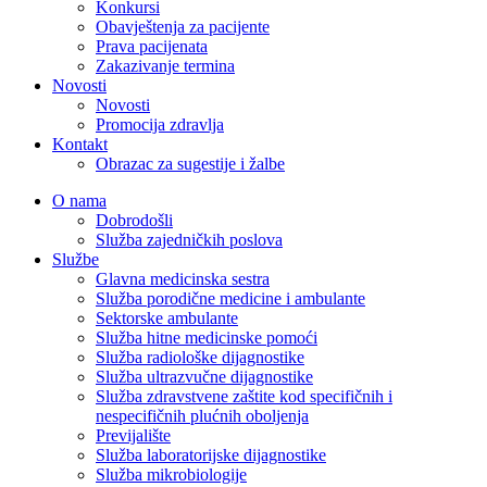
Konkursi
Obavještenja za pacijente
Prava pacijenata
Zakazivanje termina
Novosti
Novosti
Promocija zdravlja
Kontakt
Obrazac za sugestije i žalbe
O nama
Dobrodošli
Služba zajedničkih poslova
Službe
Glavna medicinska sestra
Služba porodične medicine i ambulante
Sektorske ambulante
Služba hitne medicinske pomoći
Služba radiološke dijagnostike
Služba ultrazvučne dijagnostike
Služba zdravstvene zaštite kod specifičnih i
nespecifičnih plućnih oboljenja
Previjalište
Služba laboratorijske dijagnostike
Služba mikrobiologije