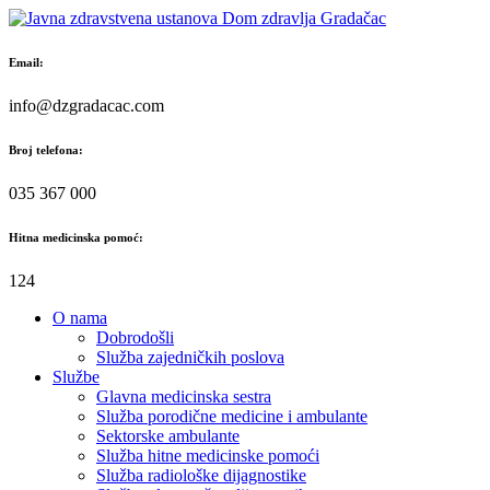
Skip
to
content
Email:
info@dzgradacac.com
Broj telefona:
035 367 000
Hitna medicinska pomoć:
124
O nama
Dobrodošli
Služba zajedničkih poslova
Službe
Glavna medicinska sestra
Služba porodične medicine i ambulante
Sektorske ambulante
Služba hitne medicinske pomoći
Služba radiološke dijagnostike