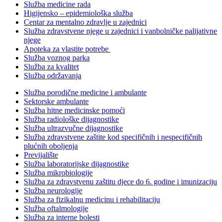
Služba medicine rada
Higijensko – epidemiološka služba
Centar za mentalno zdravlje u zajednici
Služba zdravstvene njege u zajednici i vanbolničke palijativne
njege
Apoteka za vlastite potrebe
Služba voznog parka
Služba za kvalitet
Služba održavanja
Služba porodične medicine i ambulante
Sektorske ambulante
Služba hitne medicinske pomoći
Služba radiološke dijagnostike
Služba ultrazvučne dijagnostike
Služba zdravstvene zaštite kod specifičnih i nespecifičnih
plućnih oboljenja
Previjalište
Služba laboratorijske dijagnostike
Služba mikrobiologije
Služba za zdravstvenu zaštitu djece do 6. godine i imunizaciju
Služba neurologije
Služba za fizikalnu medicinu i rehabilitaciju
Služba oftalmologije
Služba za interne bolesti