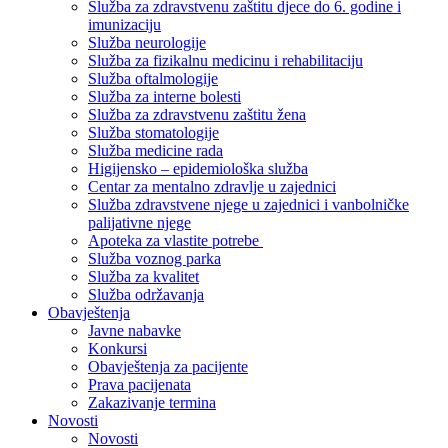
Služba za zdravstvenu zaštitu djece do 6. godine i
imunizaciju
Služba neurologije
Služba za fizikalnu medicinu i rehabilitaciju
Služba oftalmologije
Služba za interne bolesti
Služba za zdravstvenu zaštitu žena
Služba stomatologije
Služba medicine rada
Higijensko – epidemiološka služba
Centar za mentalno zdravlje u zajednici
Služba zdravstvene njege u zajednici i vanbolničke
palijativne njege
Apoteka za vlastite potrebe
Služba voznog parka
Služba za kvalitet
Služba održavanja
Obavještenja
Javne nabavke
Konkursi
Obavještenja za pacijente
Prava pacijenata
Zakazivanje termina
Novosti
Novosti