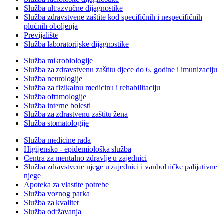
Služba ultrazvučne dijagnostike
Služba zdravstvene zaštite kod specifičnih i nespecifičnih
plućnih oboljenja
Previjalište
Služba laboratorijske dijagnostike
Služba mikrobiologije
Služba za zdravstvenu zaštitu djece do 6. godine i imunizaciju
Služba neurologije
Služba za fizikalnu medicinu i rehabilitaciju
Služba oftamologije
Služba interne bolesti
Služba za zdrastvenu zaštitu žena
Služba stomatologije
Služba medicine rada
Higijensko - epidemiološka služba
Centra za mentalno zdravlje u zajednici
Služba zdravstvene njege u zajednici i vanbolničke palijativne
njege
Apoteka za vlastite potrebe
Služba voznog parka
Služba za kvalitet
Služba održavanja