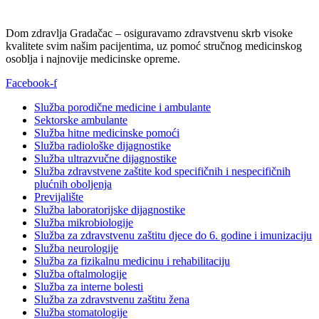
Dom zdravlja Gradačac – osiguravamo zdravstvenu skrb visoke
kvalitete svim našim pacijentima, uz pomoć stručnog medicinskog
osoblja i najnovije medicinske opreme.
Facebook-f
Služba porodične medicine i ambulante
Sektorske ambulante
Služba hitne medicinske pomoći
Služba radiološke dijagnostike
Služba ultrazvučne dijagnostike
Služba zdravstvene zaštite kod specifičnih i nespecifičnih
plućnih oboljenja
Previjalište
Služba laboratorijske dijagnostike
Služba mikrobiologije
Služba za zdravstvenu zaštitu djece do 6. godine i imunizaciju
Služba neurologije
Služba za fizikalnu medicinu i rehabilitaciju
Služba oftalmologije
Služba za interne bolesti
Služba za zdravstvenu zaštitu žena
Služba stomatologije