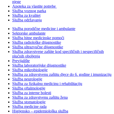
njege
Apoteka za vlastite potrebe
Služba voznog parka
Služba za kvalitet
Služba održavanja
Služba porodične medicine i ambulante
Sektorske ambulante
Služba hitne medicinske pomoći
Služba radiološke dijagnostike
Služba ultrazvučne dijagnostike
Služba zdravstvene zaštite kod specifičnih i nespecifičnih
plućnih oboljenja
Previjalište
Služba laboratorijske dijagnostike
Služba mikrobiologije
Služba za zdravstvenu zaštitu djece do 6. godine i imunizaciju
Služba neurologije
Služba za fizikalnu medicinu i rehabilitaciju
Služba oftalmologije
Služba za interne bolesti
Služba za zdravstvenu zaštitu žena
Služba stomatologije
Služba medicine rada
Higijensko – epidemiološka služba