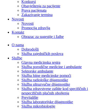
Konkursi
Obavještenja za pacijente
Prava pacijenata
Zakazivanje termina
Novosti
Novosti
Promocija zdravlja
Kontakt
Obrazac za sugestije i žalbe
O nama
Dobrodošli
Služba zajedničkih poslova
Službe
Glavna medicinska sestra
Služba porodične medicine i ambulante
Sektorske ambulante
Služba hitne medicinske pomoći
Služba radiološke dijagnostike
Služba ultrazvučne dijagnostike
Služba zdravstvene zaštite kod specifičnih i
nespecifičnih plućnih oboljenja
Previjalište
Služba laboratorijske dijagnostike
Služba mikrobiologije