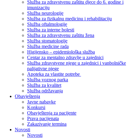
Služba za zdravstvenu zaštitu djece do 6. godine i
imunizaciju
Služba neurologije
Služba za fizikalnu medicinu i rehabilitaciju
Služba oftalmologije
Služba za interne bolesti
Služba za zdravstvenu zaštitu žena
Služba stomatologije
Služba medicine rada
Higijensko – epidemiološka služba
Centar za mentalno zdravlje u zajednici
Služba zdravstvene njege u zajednici i vanbolničke
palijativne njege
Apoteka za vlastite potrebe
Služba voznog parka
Služba za kvalitet
Služba održavanja
Obavještenja
Javne nabavke
Konkursi
Obavještenja za pacijente
Prava pacijenata
Zakazivanje termina
Novosti
Novosti