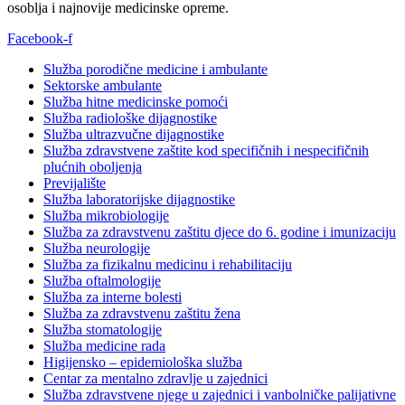
osoblja i najnovije medicinske opreme.
Facebook-f
Služba porodične medicine i ambulante
Sektorske ambulante
Služba hitne medicinske pomoći
Služba radiološke dijagnostike
Služba ultrazvučne dijagnostike
Služba zdravstvene zaštite kod specifičnih i nespecifičnih
plućnih oboljenja
Previjalište
Služba laboratorijske dijagnostike
Služba mikrobiologije
Služba za zdravstvenu zaštitu djece do 6. godine i imunizaciju
Služba neurologije
Služba za fizikalnu medicinu i rehabilitaciju
Služba oftalmologije
Služba za interne bolesti
Služba za zdravstvenu zaštitu žena
Služba stomatologije
Služba medicine rada
Higijensko – epidemiološka služba
Centar za mentalno zdravlje u zajednici
Služba zdravstvene njege u zajednici i vanbolničke palijativne