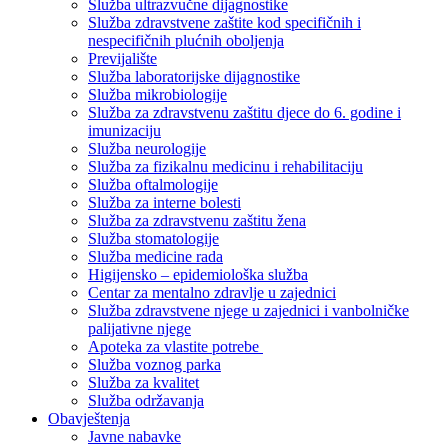
Služba ultrazvučne dijagnostike
Služba zdravstvene zaštite kod specifičnih i
nespecifičnih plućnih oboljenja
Previjalište
Služba laboratorijske dijagnostike
Služba mikrobiologije
Služba za zdravstvenu zaštitu djece do 6. godine i
imunizaciju
Služba neurologije
Služba za fizikalnu medicinu i rehabilitaciju
Služba oftalmologije
Služba za interne bolesti
Služba za zdravstvenu zaštitu žena
Služba stomatologije
Služba medicine rada
Higijensko – epidemiološka služba
Centar za mentalno zdravlje u zajednici
Služba zdravstvene njege u zajednici i vanbolničke
palijativne njege
Apoteka za vlastite potrebe
Služba voznog parka
Služba za kvalitet
Služba održavanja
Obavještenja
Javne nabavke