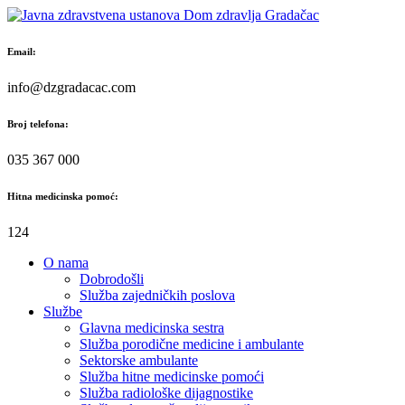
Skip
to
content
Email:
info@dzgradacac.com
Broj telefona:
035 367 000
Hitna medicinska pomoć:
124
O nama
Dobrodošli
Služba zajedničkih poslova
Službe
Glavna medicinska sestra
Služba porodične medicine i ambulante
Sektorske ambulante
Služba hitne medicinske pomoći
Služba radiološke dijagnostike