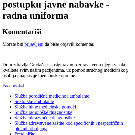
postupku javne nabavke -
radna uniforma
Komentariši
Morate biti
prijavljeni
da biste objavili komentar.
Dom zdravlja Gradačac – osiguravamo zdravstvenu njegu visoke
kvalitete svim našim pacijentima, uz pomoć stručnog medicinskog
osoblja i najnovije medicinske opreme.
Facebook-f
Služba porodične medicine i ambulante
Sektorske ambulante
Služba hitne medicinske pomoći
Služba radiološke dijagnostike
Služba ultrazvučne dijagnostike
Služba zdravstvene zaštite kod specifičnih i nespecifičnih
plućnih oboljenja
Previjalište