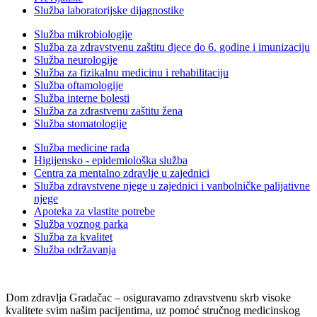
Služba laboratorijske dijagnostike
Služba mikrobiologije
Služba za zdravstvenu zaštitu djece do 6. godine i imunizaciju
Služba neurologije
Služba za fizikalnu medicinu i rehabilitaciju
Služba oftamologije
Služba interne bolesti
Služba za zdrastvenu zaštitu žena
Služba stomatologije
Služba medicine rada
Higijensko - epidemiološka služba
Centra za mentalno zdravlje u zajednici
Služba zdravstvene njege u zajednici i vanbolničke palijativne
njege
Apoteka za vlastite potrebe
Služba voznog parka
Služba za kvalitet
Služba održavanja
Dom zdravlja Gradačac – osiguravamo zdravstvenu skrb visoke
kvalitete svim našim pacijentima, uz pomoć stručnog medicinskog