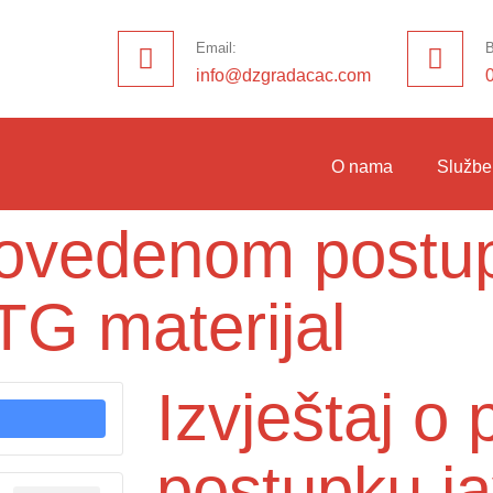
Email:
B
info@dzgradacac.com
O nama
Službe
provedenom postu
G materijal
Izvještaj 
postupku j