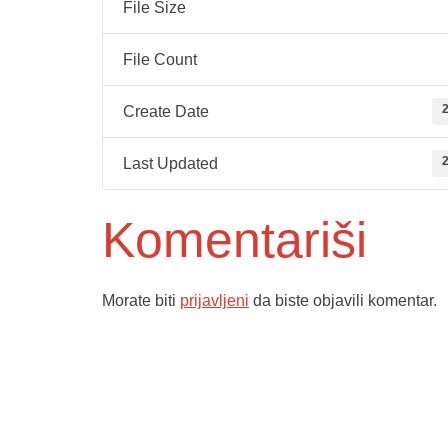
File Size
File Count
2
Create Date
2
Last Updated
Komentariši
Morate biti
prijavljeni
da biste objavili komentar.
Služba poro
ambulante
Dom zdravlja Gradačac –
Sektorske 