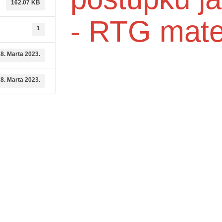
162.07 KB
- RTG mater
1
8. Marta 2023.
8. Marta 2023.
dične medicine i
Služba mikrobiologije
Služba za zdravstvenu zaštitu djec
ambulante
6. godine i imunizaciju