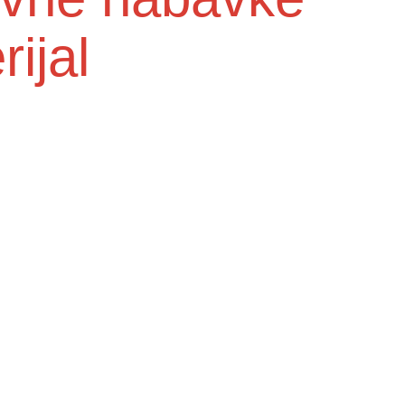
ijal
Služba medicine rada
e do
Higijensko - epidemiološka služba
Centra za mentalno zdravlje u zajednici