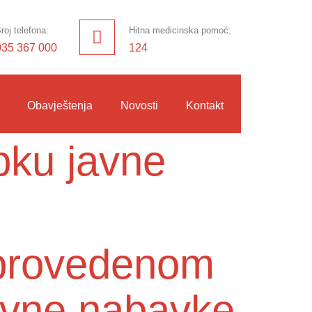
roj telefona:
Hitna medicinska pomoć:
035 367 000
124
Obavještenja
Novosti
Kontakt
pku javne
o provedenom
avne nabavke