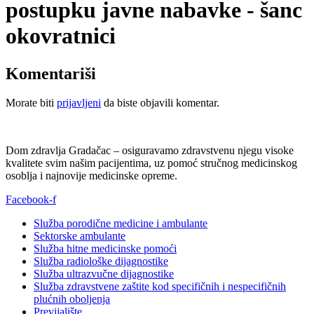
postupku javne nabavke - šanc
okovratnici
Komentariši
Morate biti
prijavljeni
da biste objavili komentar.
Dom zdravlja Gradačac – osiguravamo zdravstvenu njegu visoke
kvalitete svim našim pacijentima, uz pomoć stručnog medicinskog
osoblja i najnovije medicinske opreme.
Facebook-f
Služba porodične medicine i ambulante
Sektorske ambulante
Služba hitne medicinske pomoći
Služba radiološke dijagnostike
Služba ultrazvučne dijagnostike
Služba zdravstvene zaštite kod specifičnih i nespecifičnih
plućnih oboljenja
Previjalište