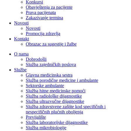
Konkursi
Obavještenja za pacijente
Prava pacijenata
Zakazivanje termina
Novosti
Novosti
Promocija zdravlja
Kontakt
Obrazac za sugestije i žalbe
O nama
Dobrodošli
Služba zajedničkih poslova
Službe
Glavna medicinska sestra
Služba porodične medicine i ambulante
Sektorske ambulante
Služba hitne medicinske pomoći
Služba radiološke dijagnostike
Služba ultrazvučne dijagnostike
Služba zdravstvene zaštite kod specifičnih i
nespecifičnih plućnih oboljenja
Previjalište
Služba laboratorijske dijagnostike
Služba mikrobiologije