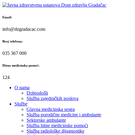
Skip
to
content
Email:
info@dzgradacac.com
Broj telefona:
035 367 000
Hitna medicinska pomoć:
124
O nama
Dobrodošli
Služba zajedničkih poslova
Službe
Glavna medicinska sestra
Služba porodične medicine i ambulante
Sektorske ambulante
Služba hitne medicinske pomoći
Služba radiološke dijagnostike