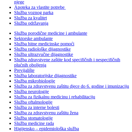
njege
Apoteka za vlastite potrebe
Služba voznog parka
Služba za kvalitet
Služba održavanja
Služba porodične medicine i ambulante
Sektorske ambulante
Služba hitne medicinske pomoći
Služba radiološke dijagnostike
Služba ultrazvučne dijagnostike
Služba zdravstvene zaštite kod specifičnih i nespecifičnih
plućnih oboljenja
Previjalište
Služba laboratorijske dijagnostike
Služba mikrobiologije
Služba za zdravstvenu zaštitu djece do 6. godine i imunizaciju
Služba neurologije
Služba za fizikalnu medicinu i rehabilitaciju
Služba oftalmologije
Služba za interne bolesti
Služba za zdravstvenu zaštitu žena
Služba stomatologije
Služba medicine rada
Higijensko – epidemiološka služba