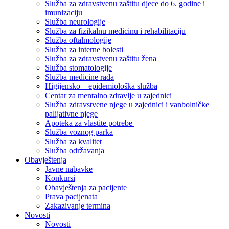
Služba za zdravstvenu zaštitu djece do 6. godine i
imunizaciju
Služba neurologije
Služba za fizikalnu medicinu i rehabilitaciju
Služba oftalmologije
Služba za interne bolesti
Služba za zdravstvenu zaštitu žena
Služba stomatologije
Služba medicine rada
Higijensko – epidemiološka služba
Centar za mentalno zdravlje u zajednici
Služba zdravstvene njege u zajednici i vanbolničke
palijativne njege
Apoteka za vlastite potrebe
Služba voznog parka
Služba za kvalitet
Služba održavanja
Obavještenja
Javne nabavke
Konkursi
Obavještenja za pacijente
Prava pacijenata
Zakazivanje termina
Novosti
Novosti