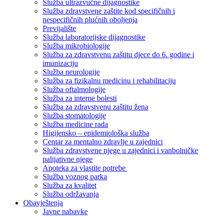
Služba ultrazvučne dijagnostike
Služba zdravstvene zaštite kod specifičnih i
nespecifičnih plućnih oboljenja
Previjalište
Služba laboratorijske dijagnostike
Služba mikrobiologije
Služba za zdravstvenu zaštitu djece do 6. godine i
imunizaciju
Služba neurologije
Služba za fizikalnu medicinu i rehabilitaciju
Služba oftalmologije
Služba za interne bolesti
Služba za zdravstvenu zaštitu žena
Služba stomatologije
Služba medicine rada
Higijensko – epidemiološka služba
Centar za mentalno zdravlje u zajednici
Služba zdravstvene njege u zajednici i vanbolničke
palijativne njege
Apoteka za vlastite potrebe
Služba voznog parka
Služba za kvalitet
Služba održavanja
Obavještenja
Javne nabavke