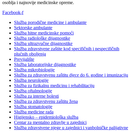
osoblja i najnovije medicinske opreme.
Facebook-f
Služba porodične medicine i ambulante
Sektorske ambulante
Služba hitne medicinske pomoći
Služba radiološke dijagnostike
Služba ultrazvučne dijagnostike
Služba zdravstvene zaštite kod specifičnih i nespecifičnih
plućnih oboljenja
Previjalište
Služba laboratorijske dijagnostike
Služba mikrobiologije
Služba za zdravstvenu zaštitu djece do 6. godine i imunizaciju
Služba neurologije
Služba za fizikalnu medicinu i rehabilitaciju
Služba oftalmologije
Služba za interne bolesti
Služba za zdravstvenu zaštitu žena
Služba stomatologije
Služba medicine rada
Higijensko – epidemiološka služba
Centar za mentalno zdravlje u zajednici
Služba zdravstvene njege u zajednici i vanbolničke palijativne