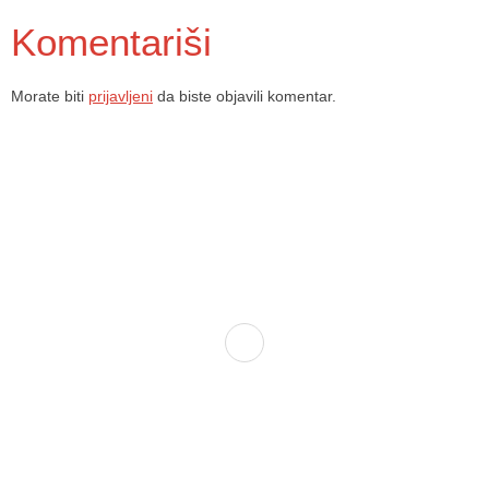
Komentariši
Morate biti
prijavljeni
da biste objavili komentar.
Dom zdravlja Gradačac – osiguravamo zdravstvenu skrb visoke
kvalitete svim našim pacijentima, uz pomoć stručnog medicinskog
osoblja i najnovije medicinske opreme.
Služba porodične medicine i ambulante
Sektorske ambulante
Služba hitne medicinske pomoći