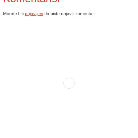
Morate biti
prijavljeni
da biste objavili komentar.
Dom zdravlja Gradačac – osiguravamo zdravstvenu skrb visoke
kvalitete svim našim pacijentima, uz pomoć stručnog medicinskog
osoblja i najnovije medicinske opreme.
Služba porodične medicine i ambulante
Sektorske ambulante
Služba hitne medicinske pomoći
Služba radiološke dijagnostike
Služba ultrazvučne dijagnostike