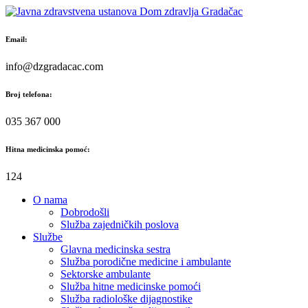
Skip
to
content
Email:
info@dzgradacac.com
Broj telefona:
035 367 000
Hitna medicinska pomoć:
124
O nama
Dobrodošli
Služba zajedničkih poslova
Službe
Glavna medicinska sestra
Služba porodične medicine i ambulante
Sektorske ambulante
Služba hitne medicinske pomoći
Služba radiološke dijagnostike