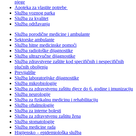
njege
Apoteka za vlastite potrebe
Služba voznog parka
Služba za kvalitet
Služba održavanja
Služba porodične medicine i ambulante
Sektorske ambulante
Služba hitne medicinske pomoći
Služba radiološke dijagnostike
Služba ultrazvučne dijagnostike
Služba zdravstvene zaštite kod specifičnih i nespecifičnih
plućnih oboljenja
Previjalište
Služba laboratorijske dijagnostike
Služba mikrobiologije
Služba za zdravstvenu zaštitu djece do 6. godine i imunizaciju
Služba neurologije
Služba za fizikalnu medicinu i rehabilitaciju
Služba oftalmologije
Služba za interne bolesti
Služba za zdravstvenu zaštitu žena
Služba stomatologije
Služba medicine rada
Higijensko – epidemiološka služba