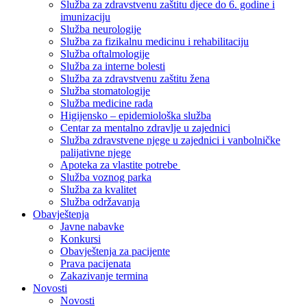
Služba za zdravstvenu zaštitu djece do 6. godine i
imunizaciju
Služba neurologije
Služba za fizikalnu medicinu i rehabilitaciju
Služba oftalmologije
Služba za interne bolesti
Služba za zdravstvenu zaštitu žena
Služba stomatologije
Služba medicine rada
Higijensko – epidemiološka služba
Centar za mentalno zdravlje u zajednici
Služba zdravstvene njege u zajednici i vanbolničke
palijativne njege
Apoteka za vlastite potrebe
Služba voznog parka
Služba za kvalitet
Služba održavanja
Obavještenja
Javne nabavke
Konkursi
Obavještenja za pacijente
Prava pacijenata
Zakazivanje termina
Novosti
Novosti