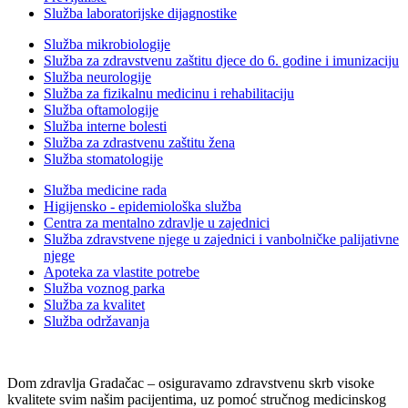
Služba laboratorijske dijagnostike
Služba mikrobiologije
Služba za zdravstvenu zaštitu djece do 6. godine i imunizaciju
Služba neurologije
Služba za fizikalnu medicinu i rehabilitaciju
Služba oftamologije
Služba interne bolesti
Služba za zdrastvenu zaštitu žena
Služba stomatologije
Služba medicine rada
Higijensko - epidemiološka služba
Centra za mentalno zdravlje u zajednici
Služba zdravstvene njege u zajednici i vanbolničke palijativne
njege
Apoteka za vlastite potrebe
Služba voznog parka
Služba za kvalitet
Služba održavanja
Dom zdravlja Gradačac – osiguravamo zdravstvenu skrb visoke
kvalitete svim našim pacijentima, uz pomoć stručnog medicinskog