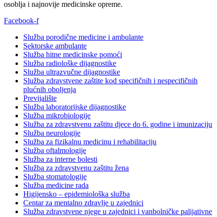
osoblja i najnovije medicinske opreme.
Facebook-f
Služba porodične medicine i ambulante
Sektorske ambulante
Služba hitne medicinske pomoći
Služba radiološke dijagnostike
Služba ultrazvučne dijagnostike
Služba zdravstvene zaštite kod specifičnih i nespecifičnih
plućnih oboljenja
Previjalište
Služba laboratorijske dijagnostike
Služba mikrobiologije
Služba za zdravstvenu zaštitu djece do 6. godine i imunizaciju
Služba neurologije
Služba za fizikalnu medicinu i rehabilitaciju
Služba oftalmologije
Služba za interne bolesti
Služba za zdravstvenu zaštitu žena
Služba stomatologije
Služba medicine rada
Higijensko – epidemiološka služba
Centar za mentalno zdravlje u zajednici
Služba zdravstvene njege u zajednici i vanbolničke palijativne