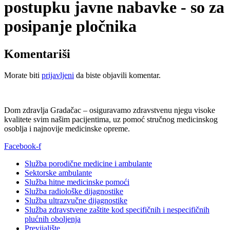
postupku javne nabavke - so za
posipanje pločnika
Komentariši
Morate biti
prijavljeni
da biste objavili komentar.
Dom zdravlja Gradačac – osiguravamo zdravstvenu njegu visoke
kvalitete svim našim pacijentima, uz pomoć stručnog medicinskog
osoblja i najnovije medicinske opreme.
Facebook-f
Služba porodične medicine i ambulante
Sektorske ambulante
Služba hitne medicinske pomoći
Služba radiološke dijagnostike
Služba ultrazvučne dijagnostike
Služba zdravstvene zaštite kod specifičnih i nespecifičnih
plućnih oboljenja
Previjalište