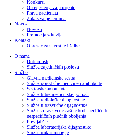
Konkursi
Obavještenja za pacijente
Prava pacijenata
Zakazivanje termina
Novosti
Novosti
Promocija zdravlja
Kontakt
Obrazac za sugestije i žalbe
O nama
Dobrodošli
Služba zajedničkih poslova
Službe
Glavna medicinska sestra
Služba porodične medicine i ambulante
Sektorske ambulante
Služba hitne medicinske pomoći
Služba radiološke dijagnostike
Služba ultrazvučne dijagnostike
Služba zdravstvene zaštite kod specifičnih i
nespecifičnih plućnih oboljenja
Previjalište
Služba laboratorijske dijagnostike
Služba mikrobiologije