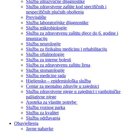
Služba ultrazvučne dijagnostike
Služba zdravstvene zaštite kod specifičnih i
nespecifičnih plućnih oboljenja
Previjalište
Služba laboratorijske dijagnostike
Služba mikrobiologije
Služba za zdravstvenu zaštitu djece do 6. godine i
imunizaciju
Služba neurologije
Služba za fizikalnu medicinu i rehabilitaciju
Služba oftalmologije
Služba za interne bolesti
Služba za zdravstvenu zaštitu žena
Služba stomatologije
Služba medicine rada
Higijensko – epidemiološka služba
Centar za mentalno zdravlje u zajednici
Služba zdravstvene njege u zajednici i vanbolničke
palijativne njege
Apoteka za vlastite potrebe
Služba voznog parka
Služba za kvalitet
Služba održavanja
Obavještenja
Javne nabavke