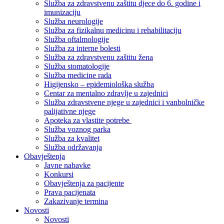
Služba za zdravstvenu zaštitu djece do 6. godine i
imunizaciju
Služba neurologije
Služba za fizikalnu medicinu i rehabilitaciju
Služba oftalmologije
Služba za interne bolesti
Služba za zdravstvenu zaštitu žena
Služba stomatologije
Služba medicine rada
Higijensko – epidemiološka služba
Centar za mentalno zdravlje u zajednici
Služba zdravstvene njege u zajednici i vanbolničke
palijativne njege
Apoteka za vlastite potrebe
Služba voznog parka
Služba za kvalitet
Služba održavanja
Obavještenja
Javne nabavke
Konkursi
Obavještenja za pacijente
Prava pacijenata
Zakazivanje termina
Novosti
Novosti