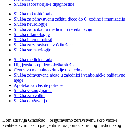
Služba laboratorijske dijagnostike
Služba mikrobiologije
Služba za zdravstvenu zaštitu djece do 6. godine i imunizaciju
Služba neurologije
Služba za fizikalnu medicinu i rehabilitaciju
Služba oftamologije
Služba interne bolesti
Služba za zdrastvenu zaštitu žena
Služba stomatologije
Služba medicine rada
Higijensko - epidemiološka služba
Centra za mentalno zdravlje u zajednici
Služba zdravstvene njege u zajednici i vanbolničke palijativne
njege
Apoteka za vlastite potrebe
Služba voznog parka
Služba za kvalitet
Služba održavanja
Dom zdravlja Gradačac – osiguravamo zdravstvenu skrb visoke
kvalitete svim našim pacijentima, uz pomoć stručnog medicinskog