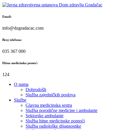
Skip
to
content
Email:
info@dzgradacac.com
Broj telefona:
035 367 000
Hitna medicinska pomoć:
124
O nama
Dobrodošli
Služba zajedničkih poslova
Službe
Glavna medicinska sestra
Služba porodične medicine i ambulante
Sektorske ambulante
Služba hitne medicinske pomoći
Služba radiološke dijagnostike