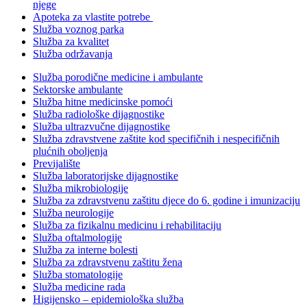
njege
Apoteka za vlastite potrebe
Služba voznog parka
Služba za kvalitet
Služba održavanja
Služba porodične medicine i ambulante
Sektorske ambulante
Služba hitne medicinske pomoći
Služba radiološke dijagnostike
Služba ultrazvučne dijagnostike
Služba zdravstvene zaštite kod specifičnih i nespecifičnih
plućnih oboljenja
Previjalište
Služba laboratorijske dijagnostike
Služba mikrobiologije
Služba za zdravstvenu zaštitu djece do 6. godine i imunizaciju
Služba neurologije
Služba za fizikalnu medicinu i rehabilitaciju
Služba oftalmologije
Služba za interne bolesti
Služba za zdravstvenu zaštitu žena
Služba stomatologije
Služba medicine rada
Higijensko – epidemiološka služba