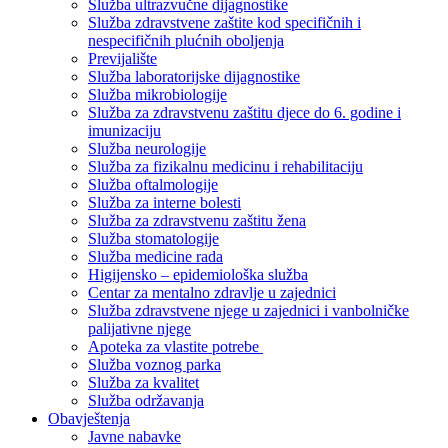
Služba ultrazvučne dijagnostike
Služba zdravstvene zaštite kod specifičnih i
nespecifičnih plućnih oboljenja
Previjalište
Služba laboratorijske dijagnostike
Služba mikrobiologije
Služba za zdravstvenu zaštitu djece do 6. godine i
imunizaciju
Služba neurologije
Služba za fizikalnu medicinu i rehabilitaciju
Služba oftalmologije
Služba za interne bolesti
Služba za zdravstvenu zaštitu žena
Služba stomatologije
Služba medicine rada
Higijensko – epidemiološka služba
Centar za mentalno zdravlje u zajednici
Služba zdravstvene njege u zajednici i vanbolničke
palijativne njege
Apoteka za vlastite potrebe
Služba voznog parka
Služba za kvalitet
Služba održavanja
Obavještenja
Javne nabavke