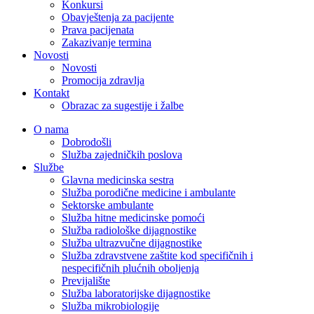
Konkursi
Obavještenja za pacijente
Prava pacijenata
Zakazivanje termina
Novosti
Novosti
Promocija zdravlja
Kontakt
Obrazac za sugestije i žalbe
O nama
Dobrodošli
Služba zajedničkih poslova
Službe
Glavna medicinska sestra
Služba porodične medicine i ambulante
Sektorske ambulante
Služba hitne medicinske pomoći
Služba radiološke dijagnostike
Služba ultrazvučne dijagnostike
Služba zdravstvene zaštite kod specifičnih i
nespecifičnih plućnih oboljenja
Previjalište
Služba laboratorijske dijagnostike
Služba mikrobiologije