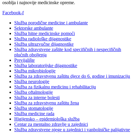
osoblja i najnovije medicinske opreme.
Facebook-f
Služba porodične medicine i ambulante
Sektorske ambulante
Služba hitne medicinske pomoći
Služba radiološke dijagnostike
Služba ultrazvučne dijagnostike
Služba zdravstvene zaštite kod specifičnih i nespecifičnih
plućnih oboljenja
Previjalište
Služba laboratorijske dijagnostike
Služba mikrobiologije
Služba za zdravstvenu zaštitu djece do 6. godine i imunizaciju
Služba neurologije
Služba za fizikalnu medicinu i rehabilitaciju
Služba oftalmologije
Služba za interne bolesti
Služba za zdravstvenu zaštitu žena
Služba stomatologije
Služba medicine rada
Higijensko – epidemiološka služba
Centar za mentalno zdravlje u zajednici
Služba zdravstvene njege u zajednici i vanbolničke palijativne