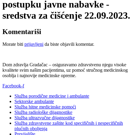
postupku javne nabavke -
sredstva za čišćenje 22.09.2023.
Komentariši
Morate biti
prijavljeni
da biste objavili komentar.
Dom zdravlja Gradačac – osiguravamo zdravstvenu njegu visoke
kvalitete svim našim pacijentima, uz pomoć stručnog medicinskog
osoblja i najnovije medicinske opreme.
Facebook-f
Služba porodične medicine i ambulante
Sektorske ambulante
Služba hitne medicinske pomoći
Služba radiološke dijagnostike
Služba ultrazvučne dijagnostike
Služba zdravstvene zaštite kod specifičnih i nespecifičnih
plućnih oboljenja
Previjalište