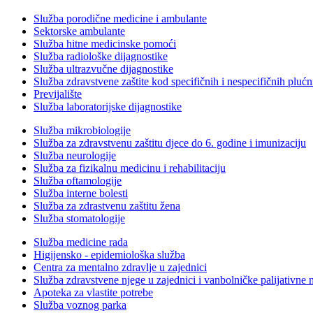
Služba porodične medicine i ambulante
Sektorske ambulante
Služba hitne medicinske pomoći
Služba radiološke dijagnostike
Služba ultrazvučne dijagnostike
Služba zdravstvene zaštite kod specifičnih i nespecifičnih plućn
Previjalište
Služba laboratorijske dijagnostike
Služba mikrobiologije
Služba za zdravstvenu zaštitu djece do 6. godine i imunizaciju
Služba neurologije
Služba za fizikalnu medicinu i rehabilitaciju
Služba oftamologije
Služba interne bolesti
Služba za zdrastvenu zaštitu žena
Služba stomatologije
Služba medicine rada
Higijensko - epidemiološka služba
Centra za mentalno zdravlje u zajednici
Služba zdravstvene njege u zajednici i vanbolničke palijativne 
Apoteka za vlastite potrebe
Služba voznog parka