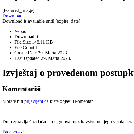
[featured_image]
Download
Download is available until [expire_date]
Version
Download
0
File Size
148.11 KB
File Count
1
Create Date
29. Marta 2023.
Last Updated
29. Marta 2023.
Izvještaj o provedenom postupku
Komentariši
Morate biti
prijavljeni
da biste objavili komentar.
Dom zdravlja Gradačac – osiguravamo zdravstvenu njegu visoke kvali
Facebook-f