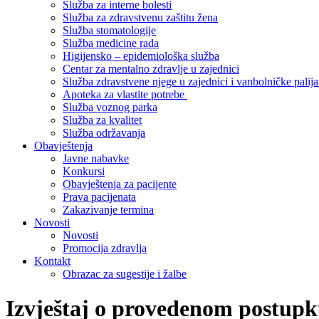
Služba za interne bolesti
Služba za zdravstvenu zaštitu žena
Služba stomatologije
Služba medicine rada
Higijensko – epidemiološka služba
Centar za mentalno zdravlje u zajednici
Služba zdravstvene njege u zajednici i vanbolničke palija
Apoteka za vlastite potrebe
Služba voznog parka
Služba za kvalitet
Služba održavanja
Obavještenja
Javne nabavke
Konkursi
Obavještenja za pacijente
Prava pacijenata
Zakazivanje termina
Novosti
Novosti
Promocija zdravlja
Kontakt
Obrazac za sugestije i žalbe
Izvještaj o provedenom postupk