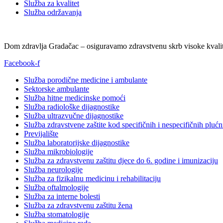
Služba za kvalitet
Služba održavanja
Dom zdravlja Gradačac – osiguravamo zdravstvenu skrb visoke kvalit
Facebook-f
Služba porodične medicine i ambulante
Sektorske ambulante
Služba hitne medicinske pomoći
Služba radiološke dijagnostike
Služba ultrazvučne dijagnostike
Služba zdravstvene zaštite kod specifičnih i nespecifičnih plućn
Previjalište
Služba laboratorijske dijagnostike
Služba mikrobiologije
Služba za zdravstvenu zaštitu djece do 6. godine i imunizaciju
Služba neurologije
Služba za fizikalnu medicinu i rehabilitaciju
Služba oftalmologije
Služba za interne bolesti
Služba za zdravstvenu zaštitu žena
Služba stomatologije