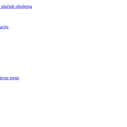
h plućnih oboljenja
aciju
tivne njege