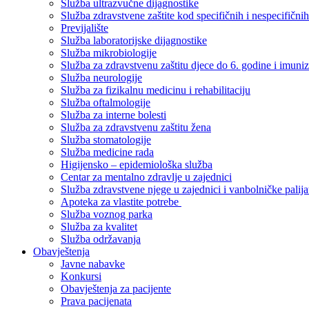
Služba ultrazvučne dijagnostike
Služba zdravstvene zaštite kod specifičnih i nespecifični
Previjalište
Služba laboratorijske dijagnostike
Služba mikrobiologije
Služba za zdravstvenu zaštitu djece do 6. godine i imuniz
Služba neurologije
Služba za fizikalnu medicinu i rehabilitaciju
Služba oftalmologije
Služba za interne bolesti
Služba za zdravstvenu zaštitu žena
Služba stomatologije
Služba medicine rada
Higijensko – epidemiološka služba
Centar za mentalno zdravlje u zajednici
Služba zdravstvene njege u zajednici i vanbolničke palija
Apoteka za vlastite potrebe
Služba voznog parka
Služba za kvalitet
Služba održavanja
Obavještenja
Javne nabavke
Konkursi
Obavještenja za pacijente
Prava pacijenata