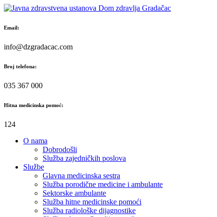
Skip
to
content
Email:
info@dzgradacac.com
Broj telefona:
035 367 000
Hitna medicinska pomoć:
124
O nama
Dobrodošli
Služba zajedničkih poslova
Službe
Glavna medicinska sestra
Služba porodične medicine i ambulante
Sektorske ambulante
Služba hitne medicinske pomoći
Služba radiološke dijagnostike