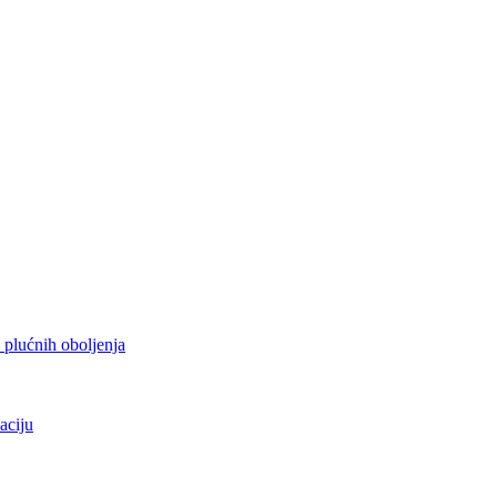
h plućnih oboljenja
aciju