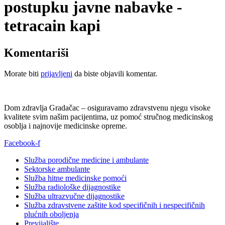
postupku javne nabavke -
tetracain kapi
Komentariši
Morate biti
prijavljeni
da biste objavili komentar.
Dom zdravlja Gradačac – osiguravamo zdravstvenu njegu visoke
kvalitete svim našim pacijentima, uz pomoć stručnog medicinskog
osoblja i najnovije medicinske opreme.
Facebook-f
Služba porodične medicine i ambulante
Sektorske ambulante
Služba hitne medicinske pomoći
Služba radiološke dijagnostike
Služba ultrazvučne dijagnostike
Služba zdravstvene zaštite kod specifičnih i nespecifičnih
plućnih oboljenja
Previjalište