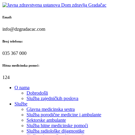
Skip
to
content
Email:
info@dzgradacac.com
Broj telefona:
035 367 000
Hitna medicinska pomoć:
124
O nama
Dobrodošli
Služba zajedničkih poslova
Službe
Glavna medicinska sestra
Služba porodične medicine i ambulante
Sektorske ambulante
Služba hitne medicinske pomoći
Služba radiološke dijagnostike