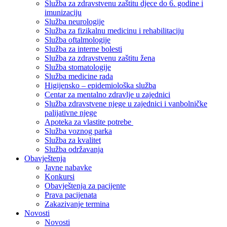
Služba za zdravstvenu zaštitu djece do 6. godine i
imunizaciju
Služba neurologije
Služba za fizikalnu medicinu i rehabilitaciju
Služba oftalmologije
Služba za interne bolesti
Služba za zdravstvenu zaštitu žena
Služba stomatologije
Služba medicine rada
Higijensko – epidemiološka služba
Centar za mentalno zdravlje u zajednici
Služba zdravstvene njege u zajednici i vanbolničke
palijativne njege
Apoteka za vlastite potrebe
Služba voznog parka
Služba za kvalitet
Služba održavanja
Obavještenja
Javne nabavke
Konkursi
Obavještenja za pacijente
Prava pacijenata
Zakazivanje termina
Novosti
Novosti