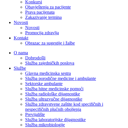
Konkursi
Obavještenja za pacijente
Prava pacijenata
Zakazivanje termina
Novosti
Novosti
Promocija zdravlja
Kontakt
Obrazac za sugestije i žalbe
O nama
Dobrodošli
Služba zajedničkih poslova
Službe
Glavna medicinska sestra
Služba porodične medicine i ambulante
Sektorske ambulante
Služba hitne medicinske pomoći
Služba radiološke dijagnostike
Služba ultrazvučne dijagnostike
Služba zdravstvene zaštite kod specifičnih i
nespecifičnih plućnih oboljenja
Previjalište
Služba laboratorijske dijagnostike
Služba mikrobiologije