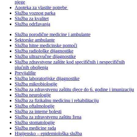
njege
Apoteka za vlastite potrebe
Služba voznog parka
Služba za kvalitet
Služba održavanja
Služba porodične medicine i ambulante
Sektorske ambulante
Služba hitne medicinske pomoći
Služba radiološke dijagnostike
Služba ultrazvučne dijagnostike
Služba zdravstvene zaštite kod specifičnih i nespecifičnih
plućnih oboljenja
Previjalište
Služba laboratorijske dijagnostike
Služba mikrobiologije
Služba za zdravstvenu zaštitu djece do 6. godine i imunizaciju
Služba neurologije
Služba za fizikalnu medicinu i rehabilitaciju
Služba oftalmologije
Služba za interne bolesti
Služba za zdravstvenu zaštitu žena
Služba stomatologije
Služba medicine rada
Higijensko – epidemiološka služba