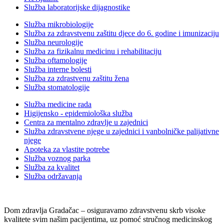
Služba laboratorijske dijagnostike
Služba mikrobiologije
Služba za zdravstvenu zaštitu djece do 6. godine i imunizaciju
Služba neurologije
Služba za fizikalnu medicinu i rehabilitaciju
Služba oftamologije
Služba interne bolesti
Služba za zdrastvenu zaštitu žena
Služba stomatologije
Služba medicine rada
Higijensko - epidemiološka služba
Centra za mentalno zdravlje u zajednici
Služba zdravstvene njege u zajednici i vanbolničke palijativne
njege
Apoteka za vlastite potrebe
Služba voznog parka
Služba za kvalitet
Služba održavanja
Dom zdravlja Gradačac – osiguravamo zdravstvenu skrb visoke
kvalitete svim našim pacijentima, uz pomoć stručnog medicinskog