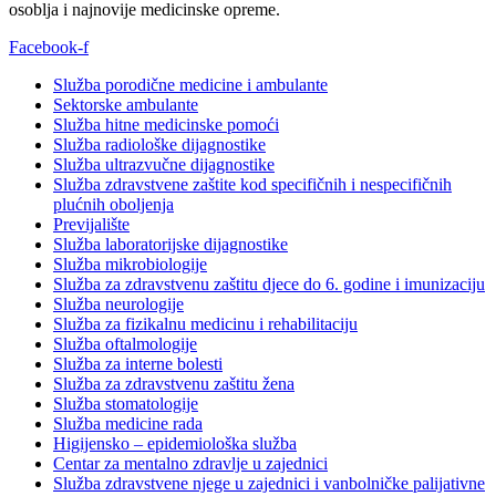
osoblja i najnovije medicinske opreme.
Facebook-f
Služba porodične medicine i ambulante
Sektorske ambulante
Služba hitne medicinske pomoći
Služba radiološke dijagnostike
Služba ultrazvučne dijagnostike
Služba zdravstvene zaštite kod specifičnih i nespecifičnih
plućnih oboljenja
Previjalište
Služba laboratorijske dijagnostike
Služba mikrobiologije
Služba za zdravstvenu zaštitu djece do 6. godine i imunizaciju
Služba neurologije
Služba za fizikalnu medicinu i rehabilitaciju
Služba oftalmologije
Služba za interne bolesti
Služba za zdravstvenu zaštitu žena
Služba stomatologije
Služba medicine rada
Higijensko – epidemiološka služba
Centar za mentalno zdravlje u zajednici
Služba zdravstvene njege u zajednici i vanbolničke palijativne