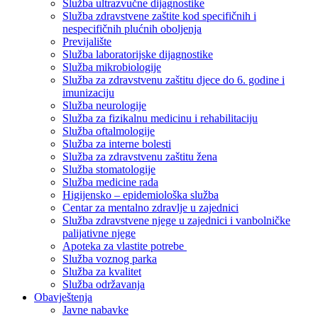
Služba ultrazvučne dijagnostike
Služba zdravstvene zaštite kod specifičnih i
nespecifičnih plućnih oboljenja
Previjalište
Služba laboratorijske dijagnostike
Služba mikrobiologije
Služba za zdravstvenu zaštitu djece do 6. godine i
imunizaciju
Služba neurologije
Služba za fizikalnu medicinu i rehabilitaciju
Služba oftalmologije
Služba za interne bolesti
Služba za zdravstvenu zaštitu žena
Služba stomatologije
Služba medicine rada
Higijensko – epidemiološka služba
Centar za mentalno zdravlje u zajednici
Služba zdravstvene njege u zajednici i vanbolničke
palijativne njege
Apoteka za vlastite potrebe
Služba voznog parka
Služba za kvalitet
Služba održavanja
Obavještenja
Javne nabavke