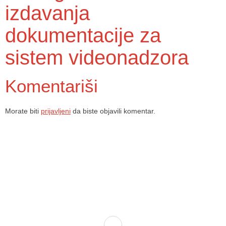
izdavanja
dokumentacije za
sistem videonadzora
Komentariši
Morate biti
prijavljeni
da biste objavili komentar.
Dom zdravlja Gradačac – osiguravamo zdravstvenu skrb visoke
kvalitete svim našim pacijentima, uz pomoć stručnog medicinskog
osoblja i najnovije medicinske opreme.