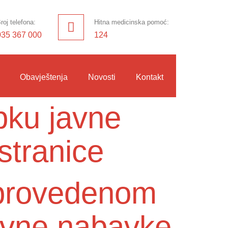
roj telefona:
Hitna medicinska pomoć:
035 367 000
124
Obavještenja
Novosti
Kontakt
pku javne
stranice
o provedenom
avne nabavke