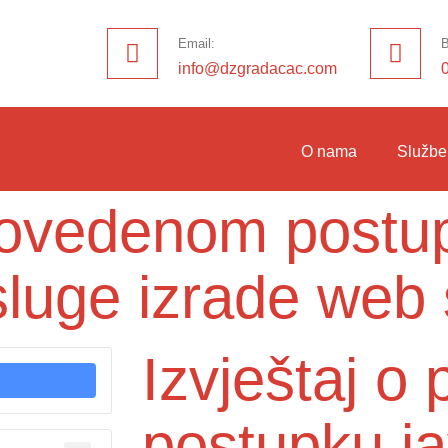
Email:
B
info@dzgradacac.com
O nama
Službe
provedenom postu
luge izrade web 
Izvještaj 
postupku j