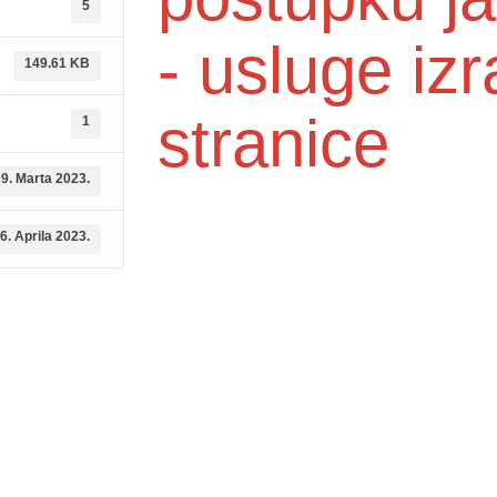
5
- usluge iz
149.61 KB
stranice
1
9. Marta 2023.
6. Aprila 2023.
dične medicine i
Služba mikrobiologije