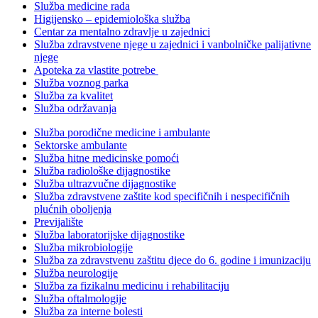
Služba medicine rada
Higijensko – epidemiološka služba
Centar za mentalno zdravlje u zajednici
Služba zdravstvene njege u zajednici i vanbolničke palijativne
njege
Apoteka za vlastite potrebe
Služba voznog parka
Služba za kvalitet
Služba održavanja
Služba porodične medicine i ambulante
Sektorske ambulante
Služba hitne medicinske pomoći
Služba radiološke dijagnostike
Služba ultrazvučne dijagnostike
Služba zdravstvene zaštite kod specifičnih i nespecifičnih
plućnih oboljenja
Previjalište
Služba laboratorijske dijagnostike
Služba mikrobiologije
Služba za zdravstvenu zaštitu djece do 6. godine i imunizaciju
Služba neurologije
Služba za fizikalnu medicinu i rehabilitaciju
Služba oftalmologije
Služba za interne bolesti