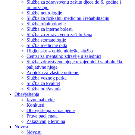
Služba za zdravstvenu zaštitu djece do 6. godine i
imunizaciju
Služba neurologije
Služba za fizikalnu medicinu i rehabilitaciju
Služba oftalmologije
Služba za interne bolesti
Služba za zdravstvenu zaštitu žena
Služba stomatologije
Služba medicine rada
Higijensko – epidemiološka služba
Centar za mentalno zdravlje u zajednici
Služba zdravstvene njege u zajednici i vanbolničke
palijativne njege
Apoteka za vlastite potrebe
Služba voznog parka
Služba za kvalitet
Služba održavanja
Obavještenja
Javne nabavke
Konkursi
Obavještenja za pacijente
Prava pacijenata
Zakazivanje termina
Novosti
Novosti