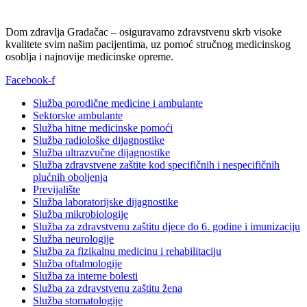
Dom zdravlja Gradačac – osiguravamo zdravstvenu skrb visoke
kvalitete svim našim pacijentima, uz pomoć stručnog medicinskog
osoblja i najnovije medicinske opreme.
Facebook-f
Služba porodične medicine i ambulante
Sektorske ambulante
Služba hitne medicinske pomoći
Služba radiološke dijagnostike
Služba ultrazvučne dijagnostike
Služba zdravstvene zaštite kod specifičnih i nespecifičnih
plućnih oboljenja
Previjalište
Služba laboratorijske dijagnostike
Služba mikrobiologije
Služba za zdravstvenu zaštitu djece do 6. godine i imunizaciju
Služba neurologije
Služba za fizikalnu medicinu i rehabilitaciju
Služba oftalmologije
Služba za interne bolesti
Služba za zdravstvenu zaštitu žena
Služba stomatologije