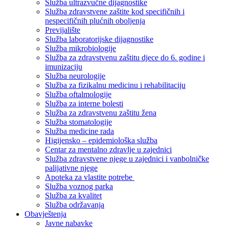
Služba ultrazvučne dijagnostike
Služba zdravstvene zaštite kod specifičnih i
nespecifičnih plućnih oboljenja
Previjalište
Služba laboratorijske dijagnostike
Služba mikrobiologije
Služba za zdravstvenu zaštitu djece do 6. godine i
imunizaciju
Služba neurologije
Služba za fizikalnu medicinu i rehabilitaciju
Služba oftalmologije
Služba za interne bolesti
Služba za zdravstvenu zaštitu žena
Služba stomatologije
Služba medicine rada
Higijensko – epidemiološka služba
Centar za mentalno zdravlje u zajednici
Služba zdravstvene njege u zajednici i vanbolničke
palijativne njege
Apoteka za vlastite potrebe
Služba voznog parka
Služba za kvalitet
Služba održavanja
Obavještenja
Javne nabavke