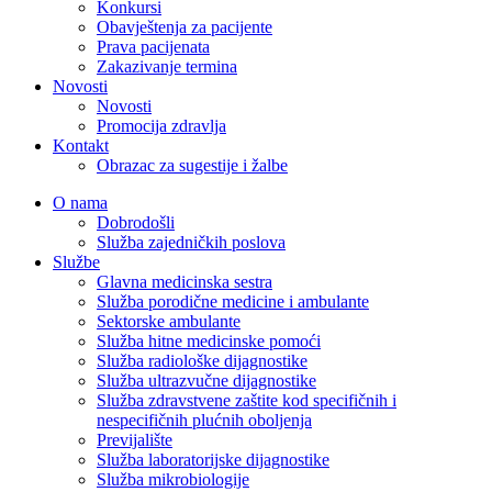
Konkursi
Obavještenja za pacijente
Prava pacijenata
Zakazivanje termina
Novosti
Novosti
Promocija zdravlja
Kontakt
Obrazac za sugestije i žalbe
O nama
Dobrodošli
Služba zajedničkih poslova
Službe
Glavna medicinska sestra
Služba porodične medicine i ambulante
Sektorske ambulante
Služba hitne medicinske pomoći
Služba radiološke dijagnostike
Služba ultrazvučne dijagnostike
Služba zdravstvene zaštite kod specifičnih i
nespecifičnih plućnih oboljenja
Previjalište
Služba laboratorijske dijagnostike
Služba mikrobiologije