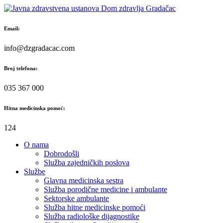
Skip
to
content
Email:
info@dzgradacac.com
Broj telefona:
035 367 000
Hitna medicinska pomoć:
124
O nama
Dobrodošli
Služba zajedničkih poslova
Službe
Glavna medicinska sestra
Služba porodične medicine i ambulante
Sektorske ambulante
Služba hitne medicinske pomoći
Služba radiološke dijagnostike