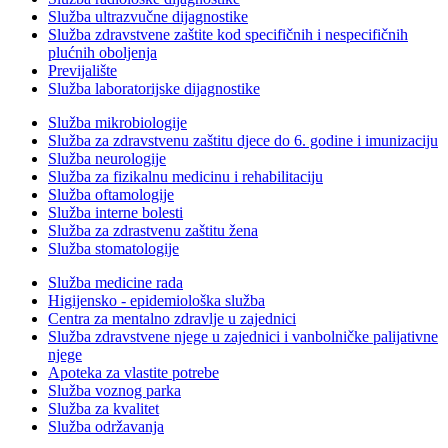
Služba ultrazvučne dijagnostike
Služba zdravstvene zaštite kod specifičnih i nespecifičnih
plućnih oboljenja
Previjalište
Služba laboratorijske dijagnostike
Služba mikrobiologije
Služba za zdravstvenu zaštitu djece do 6. godine i imunizaciju
Služba neurologije
Služba za fizikalnu medicinu i rehabilitaciju
Služba oftamologije
Služba interne bolesti
Služba za zdrastvenu zaštitu žena
Služba stomatologije
Služba medicine rada
Higijensko - epidemiološka služba
Centra za mentalno zdravlje u zajednici
Služba zdravstvene njege u zajednici i vanbolničke palijativne
njege
Apoteka za vlastite potrebe
Služba voznog parka
Služba za kvalitet
Služba održavanja