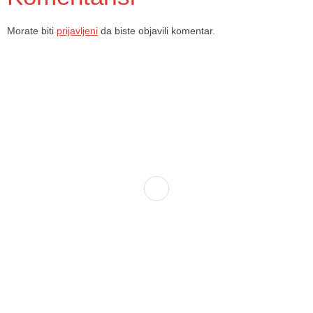
Morate biti
prijavljeni
da biste objavili komentar.
Dom zdravlja Gradačac – osiguravamo zdravstvenu skrb visoke
kvalitete svim našim pacijentima, uz pomoć stručnog medicinskog
osoblja i najnovije medicinske opreme.
Služba porodične medicine i ambulante
Sektorske ambulante
Služba hitne medicinske pomoći
Služba radiološke dijagnostike
Služba ultrazvučne dijagnostike