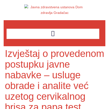
Izvještaj o provedenom
postupku javne
nabavke – usluge
obrade i analite već
uzetog cervikalnog
brisa za papa test