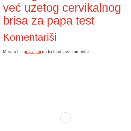
već uzetog cervikalnog
brisa za papa test
Komentariši
Morate biti
prijavljeni
da biste objavili komentar.
Dom zdravlja Gradačac – osiguravamo zdravstvenu skrb visoke
kvalitete svim našim pacijentima, uz pomoć stručnog medicinskog
osoblja i najnovije medicinske opreme.