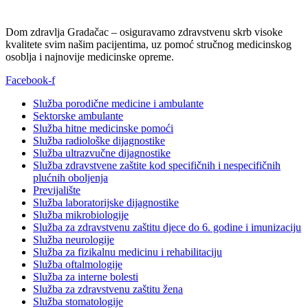
Dom zdravlja Gradačac – osiguravamo zdravstvenu skrb visoke
kvalitete svim našim pacijentima, uz pomoć stručnog medicinskog
osoblja i najnovije medicinske opreme.
Facebook-f
Služba porodične medicine i ambulante
Sektorske ambulante
Služba hitne medicinske pomoći
Služba radiološke dijagnostike
Služba ultrazvučne dijagnostike
Služba zdravstvene zaštite kod specifičnih i nespecifičnih
plućnih oboljenja
Previjalište
Služba laboratorijske dijagnostike
Služba mikrobiologije
Služba za zdravstvenu zaštitu djece do 6. godine i imunizaciju
Služba neurologije
Služba za fizikalnu medicinu i rehabilitaciju
Služba oftalmologije
Služba za interne bolesti
Služba za zdravstvenu zaštitu žena
Služba stomatologije