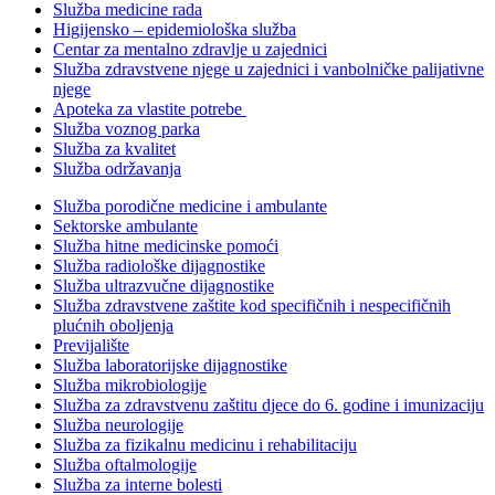
Služba medicine rada
Higijensko – epidemiološka služba
Centar za mentalno zdravlje u zajednici
Služba zdravstvene njege u zajednici i vanbolničke palijativne
njege
Apoteka za vlastite potrebe
Služba voznog parka
Služba za kvalitet
Služba održavanja
Služba porodične medicine i ambulante
Sektorske ambulante
Služba hitne medicinske pomoći
Služba radiološke dijagnostike
Služba ultrazvučne dijagnostike
Služba zdravstvene zaštite kod specifičnih i nespecifičnih
plućnih oboljenja
Previjalište
Služba laboratorijske dijagnostike
Služba mikrobiologije
Služba za zdravstvenu zaštitu djece do 6. godine i imunizaciju
Služba neurologije
Služba za fizikalnu medicinu i rehabilitaciju
Služba oftalmologije
Služba za interne bolesti