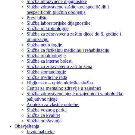
Služba ultrazvučne dijagnostike
Služba zdravstvene zaštite kod specifičnih i
nespecifičnih plućnih oboljenja
Previjalište
Služba laboratorijske dijagnostike
Služba mikrobiologije
Služba za zdravstvenu zaštitu djece do 6. godine i
imunizaciju
Služba neurologije
Služba za fizikalnu medicinu i rehabilitaciju
Služba oftalmologije
Služba za interne bolesti
Služba za zdravstvenu zaštitu žena
Služba stomatologije
Služba medicine rada
Higijensko – epidemiološka služba
Centar za mentalno zdravlje u zajednici
Služba zdravstvene njege u zajednici i vanbolničke
palijativne njege
Apoteka za vlastite potrebe
Služba voznog parka
Služba za kvalitet
Služba održavanja
Obavještenja
Javne nabavke