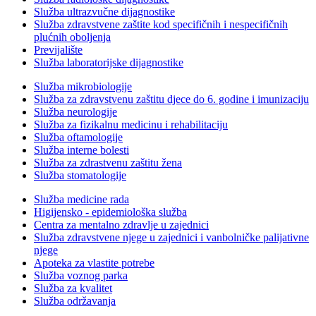
Služba ultrazvučne dijagnostike
Služba zdravstvene zaštite kod specifičnih i nespecifičnih
plućnih oboljenja
Previjalište
Služba laboratorijske dijagnostike
Služba mikrobiologije
Služba za zdravstvenu zaštitu djece do 6. godine i imunizaciju
Služba neurologije
Služba za fizikalnu medicinu i rehabilitaciju
Služba oftamologije
Služba interne bolesti
Služba za zdrastvenu zaštitu žena
Služba stomatologije
Služba medicine rada
Higijensko - epidemiološka služba
Centra za mentalno zdravlje u zajednici
Služba zdravstvene njege u zajednici i vanbolničke palijativne
njege
Apoteka za vlastite potrebe
Služba voznog parka
Služba za kvalitet
Služba održavanja