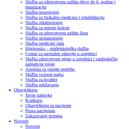
Služba za zdravstvenu zaštitu djece do 6. godine i
imunizaciju
Služba neurologije
Služba za fizikalnu medicinu i rehabilitaciju
Služba oftalmologije
Služba za interne bolesti
Služba za zdravstvenu zaštitu žena
Služba stomatologije
Služba medicine rada
Higijensko – epidemiološka služba
Centar za mentalno zdravlje u zajednici
Služba zdravstvene njege u zajednici i vanbolničke
palijativne njege
Apoteka za vlastite potrebe
Služba voznog parka
Služba za kvalitet
Služba održavanja
Obavještenja
Javne nabavke
Konkursi
Obavještenja za pacijente
Prava pacijenata
Zakazivanje termina
Novosti
Novosti