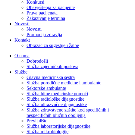
Konkursi
Obavještenja za pacijente
Prava pacijenata
Zakazivanje termina
Novosti
Novosti
Promocija zdravlja
Kontakt
Obrazac za sugestije i žalbe
O nama
Dobrodošli
Služba zajedničkih poslova
Službe
Glavna medicinska sestra
Služba porodične medicine i ambulante
Sektorske ambulante
Služba hitne medicinske pomoći
Služba radiološke dijagnostike
Služba ultrazvučne dijagnostike
Služba zdravstvene zaštite kod specifičnih i
nespecifičnih plućnih oboljenja
Previjalište
Služba laboratorijske dijagnostike
Služba mikrobiologije