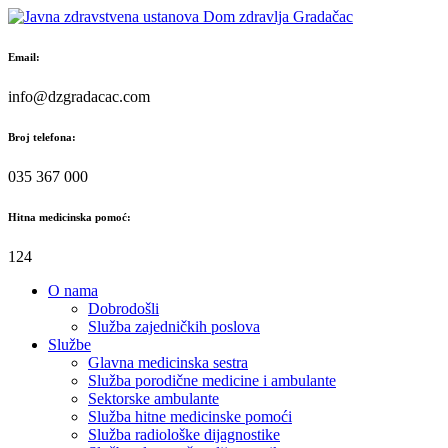
Skip
to
content
Email:
info@dzgradacac.com
Broj telefona:
035 367 000
Hitna medicinska pomoć:
124
O nama
Dobrodošli
Služba zajedničkih poslova
Službe
Glavna medicinska sestra
Služba porodične medicine i ambulante
Sektorske ambulante
Služba hitne medicinske pomoći
Služba radiološke dijagnostike