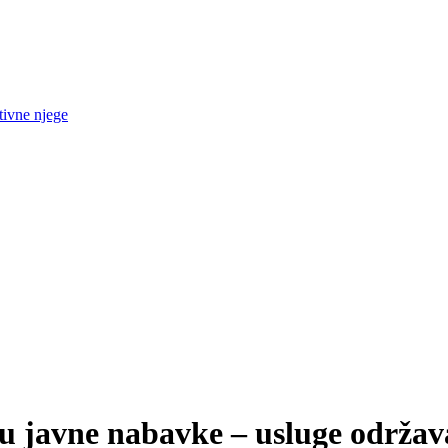
tivne njege
u javne nabavke – usluge održava