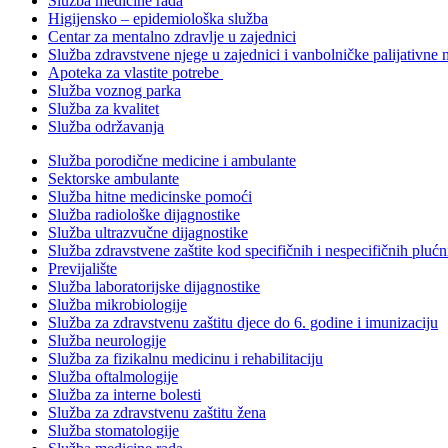
Služba medicine rada
Higijensko – epidemiološka služba
Centar za mentalno zdravlje u zajednici
Služba zdravstvene njege u zajednici i vanbolničke palijativne 
Apoteka za vlastite potrebe
Služba voznog parka
Služba za kvalitet
Služba održavanja
Služba porodične medicine i ambulante
Sektorske ambulante
Služba hitne medicinske pomoći
Služba radiološke dijagnostike
Služba ultrazvučne dijagnostike
Služba zdravstvene zaštite kod specifičnih i nespecifičnih plućn
Previjalište
Služba laboratorijske dijagnostike
Služba mikrobiologije
Služba za zdravstvenu zaštitu djece do 6. godine i imunizaciju
Služba neurologije
Služba za fizikalnu medicinu i rehabilitaciju
Služba oftalmologije
Služba za interne bolesti
Služba za zdravstvenu zaštitu žena
Služba stomatologije