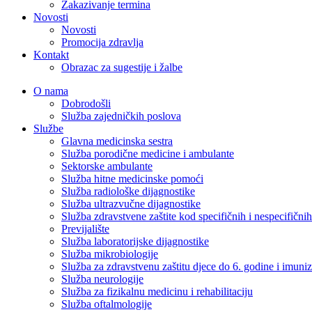
Zakazivanje termina
Novosti
Novosti
Promocija zdravlja
Kontakt
Obrazac za sugestije i žalbe
O nama
Dobrodošli
Služba zajedničkih poslova
Službe
Glavna medicinska sestra
Služba porodične medicine i ambulante
Sektorske ambulante
Služba hitne medicinske pomoći
Služba radiološke dijagnostike
Služba ultrazvučne dijagnostike
Služba zdravstvene zaštite kod specifičnih i nespecifični
Previjalište
Služba laboratorijske dijagnostike
Služba mikrobiologije
Služba za zdravstvenu zaštitu djece do 6. godine i imuniz
Služba neurologije
Služba za fizikalnu medicinu i rehabilitaciju
Služba oftalmologije