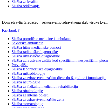
Služba za kvalitet
Služba održavanja
Dom zdravlja Gradačac – osiguravamo zdravstvenu skrb visoke kvalit
Facebook-f
Služba porodične medicine i ambulante
Sektorske ambulante
Služba hitne medicinske pomoći
Služba radiološke dijagnostike
Služba ultrazvučne dijagnostike
Služba zdravstvene zaštite kod specifičnih i nespecifičnih plućn
Previjalište
Služba laboratorijske dijagnostike
Služba mikrobiologije
Služba za zdravstvenu zaštitu djece do 6. godine i imunizaciju
Služba neurologije
Služba za fizikalnu medicinu i rehabilitaciju
Služba oftalmologije
Služba za interne bolesti
Služba za zdravstvenu zaštitu žena
Služba stomatologije