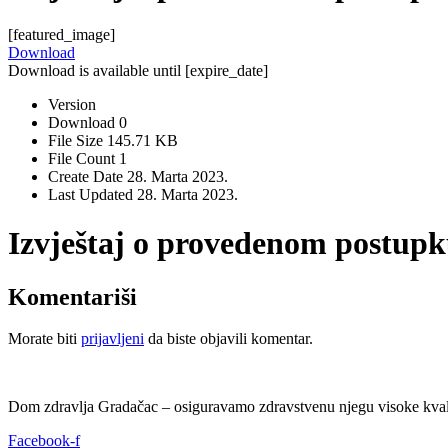
[featured_image]
Download
Download is available until [expire_date]
Version
Download
0
File Size
145.71 KB
File Count
1
Create Date
28. Marta 2023.
Last Updated
28. Marta 2023.
Izvještaj o provedenom postupk
Komentariši
Morate biti
prijavljeni
da biste objavili komentar.
Dom zdravlja Gradačac – osiguravamo zdravstvenu njegu visoke kvali
Facebook-f