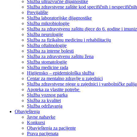
Služba ultrazvučne dijagnostike
Služba zdravstvene zaštite kod specifičnih i nespecifični
Previjalište
Služba laboratorijske dijagnostike
Služba mikrobiologije
Služba za zdravstvenu zaštitu djece do 6. godine i imuniz
Služba neurologije
Služba za fizikalnu medicinu i rehabilitaciju
Služba oftalmologije
Služba za interne bolesti
Služba za zdravstvenu zaštitu žena
Služba stomatologije
Služba medicine rada
Higijensko – epidemiološka služba
Centar za mentalno zdravlje u zajednici
Služba zdravstvene njege u zajednici i vanbolničke palija
Apoteka za vlastite potrebe
Služba voznog parka
Služba za kvalitet
Služba održavanja
Obavještenja
Javne nabavke
Konkursi
Obavještenja za pacijente
Prava pacijenata