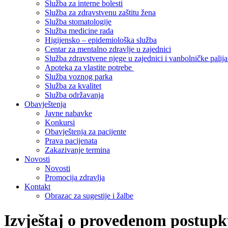
Služba za interne bolesti
Služba za zdravstvenu zaštitu žena
Služba stomatologije
Služba medicine rada
Higijensko – epidemiološka služba
Centar za mentalno zdravlje u zajednici
Služba zdravstvene njege u zajednici i vanbolničke palija
Apoteka za vlastite potrebe
Služba voznog parka
Služba za kvalitet
Služba održavanja
Obavještenja
Javne nabavke
Konkursi
Obavještenja za pacijente
Prava pacijenata
Zakazivanje termina
Novosti
Novosti
Promocija zdravlja
Kontakt
Obrazac za sugestije i žalbe
Izvještaj o provedenom postupk