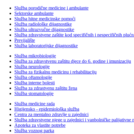
Služba porodične medicine i ambulante
Sektorske ambulante
Služba hitne medicinske pomoći
Služba radiološke dijagnostike
Služba ultrazvučne dijagnostike
Služba zdravstvene zaštite kod specifičnih i nespecifičnih plućn
Previjalište
Služba laboratorijske dijagnostike
Služba mikrobiologije
Služba za zdravstvenu zaštitu djece do 6. godine i imunizaciju
Služba neurologije
Služba za fizikalnu medicinu i rehabilitaciju
Služba oftamologije
Služba interne bolesti
Služba za zdrastvenu zaštitu žena
Služba stomatologije
Služba medicine rada
Higijensko - epidemiološka služba
Centra za mentalno zdravlje u zajednici
Služba zdravstvene njege u zajednici i vanbolničke palijativne 
Apoteka za vlastite potrebe
Služba voznog parka