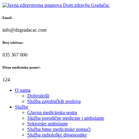
Skip
to
content
Email:
info@dzgradacac.com
Broj telefona:
035 367 000
Hitna medicinska pomoć:
124
O nama
Dobrodošli
Služba zajedničkih poslova
Službe
Glavna medicinska sestra
Služba porodične medicine i ambulante
Sektorske ambulante
Služba hitne medicinske pomoći
Služba radiološke dijagnostike