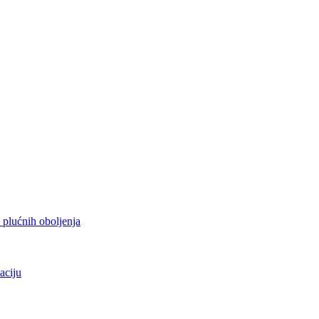
h plućnih oboljenja
aciju