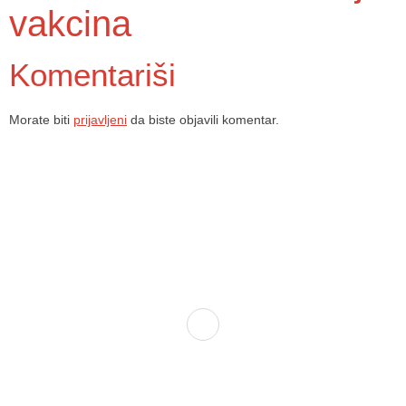
vakcina
Komentariši
Morate biti
prijavljeni
da biste objavili komentar.
Dom zdravlja Gradačac – osiguravamo zdravstvenu skrb visoke
kvalitete svim našim pacijentima, uz pomoć stručnog medicinskog
osoblja i najnovije medicinske opreme.
Služba porodične medicine i ambulante