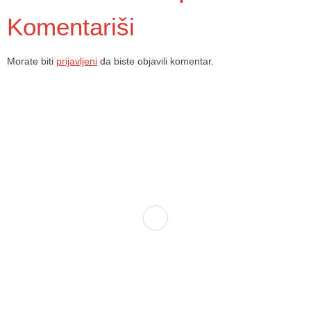
Komentariši
Morate biti
prijavljeni
da biste objavili komentar.
Dom zdravlja Gradačac – osiguravamo zdravstvenu skrb visoke
kvalitete svim našim pacijentima, uz pomoć stručnog medicinskog
osoblja i najnovije medicinske opreme.
Služba porodične medicine i ambulante
Sektorske ambulante
Služba hitne medicinske pomoći