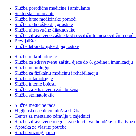
Služba porodične medicine i ambulante
Sektorske ambulante
Služba hitne medicinske pomoći
Služba radiološke dijagnostike
Služba ultrazvučne dijagnostike
Služba zdravstvene zaštite kod specifičnih i nespecifičnih plućn
Previjalište
Služba laboratorijske dijagnostike
Služba mikrobiologije
Služba za zdravstvenu zaštitu djece do 6. godine i imunizaciju
Služba neurologije
Služba za fizikalnu medicinu i rehabilitaciju
Služba oftamologije
Služba interne bolesti
Služba za zdrastvenu zaštitu žena
Služba stomatologije
Služba medicine rada
Higijensko - epidemiološka služba
Centra za mentalno zdravlje u zajednici
Služba zdravstvene njege u zajednici i vanbolničke palijativne 
Apoteka za vlastite potrebe
Služba voznog parka