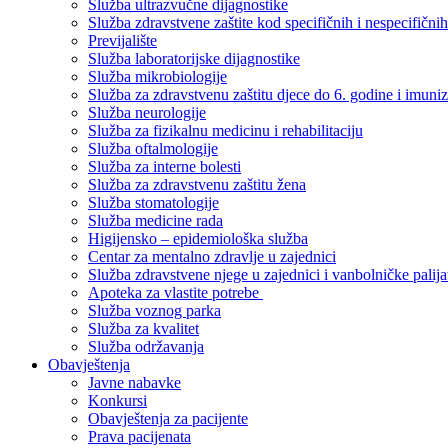
Služba ultrazvučne dijagnostike
Služba zdravstvene zaštite kod specifičnih i nespecifični
Previjalište
Služba laboratorijske dijagnostike
Služba mikrobiologije
Služba za zdravstvenu zaštitu djece do 6. godine i imuniz
Služba neurologije
Služba za fizikalnu medicinu i rehabilitaciju
Služba oftalmologije
Služba za interne bolesti
Služba za zdravstvenu zaštitu žena
Služba stomatologije
Služba medicine rada
Higijensko – epidemiološka služba
Centar za mentalno zdravlje u zajednici
Služba zdravstvene njege u zajednici i vanbolničke palija
Apoteka za vlastite potrebe
Služba voznog parka
Služba za kvalitet
Služba održavanja
Obavještenja
Javne nabavke
Konkursi
Obavještenja za pacijente
Prava pacijenata