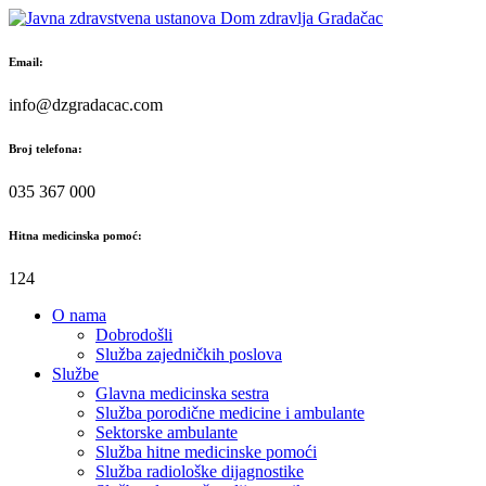
Skip
to
content
Email:
info@dzgradacac.com
Broj telefona:
035 367 000
Hitna medicinska pomoć:
124
O nama
Dobrodošli
Služba zajedničkih poslova
Službe
Glavna medicinska sestra
Služba porodične medicine i ambulante
Sektorske ambulante
Služba hitne medicinske pomoći
Služba radiološke dijagnostike