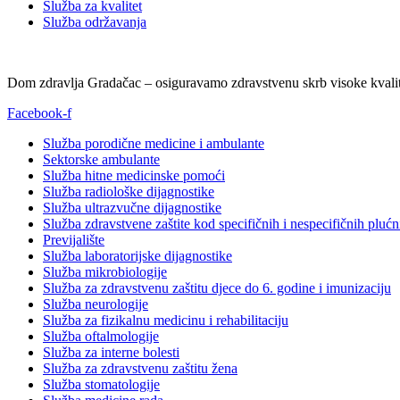
Služba za kvalitet
Služba održavanja
Dom zdravlja Gradačac – osiguravamo zdravstvenu skrb visoke kvalit
Facebook-f
Služba porodične medicine i ambulante
Sektorske ambulante
Služba hitne medicinske pomoći
Služba radiološke dijagnostike
Služba ultrazvučne dijagnostike
Služba zdravstvene zaštite kod specifičnih i nespecifičnih plućn
Previjalište
Služba laboratorijske dijagnostike
Služba mikrobiologije
Služba za zdravstvenu zaštitu djece do 6. godine i imunizaciju
Služba neurologije
Služba za fizikalnu medicinu i rehabilitaciju
Služba oftalmologije
Služba za interne bolesti
Služba za zdravstvenu zaštitu žena
Služba stomatologije