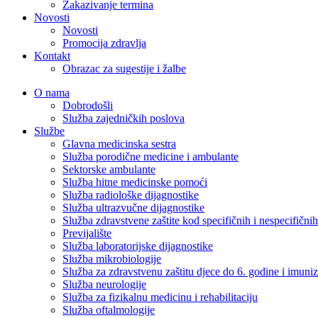
Zakazivanje termina
Novosti
Novosti
Promocija zdravlja
Kontakt
Obrazac za sugestije i žalbe
O nama
Dobrodošli
Služba zajedničkih poslova
Službe
Glavna medicinska sestra
Služba porodične medicine i ambulante
Sektorske ambulante
Služba hitne medicinske pomoći
Služba radiološke dijagnostike
Služba ultrazvučne dijagnostike
Služba zdravstvene zaštite kod specifičnih i nespecifični
Previjalište
Služba laboratorijske dijagnostike
Služba mikrobiologije
Služba za zdravstvenu zaštitu djece do 6. godine i imuniz
Služba neurologije
Služba za fizikalnu medicinu i rehabilitaciju
Služba oftalmologije