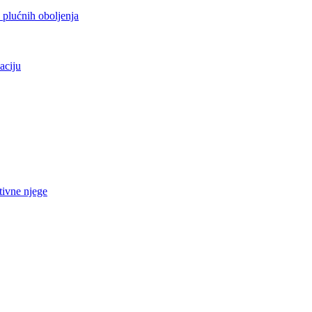
h plućnih oboljenja
aciju
tivne njege