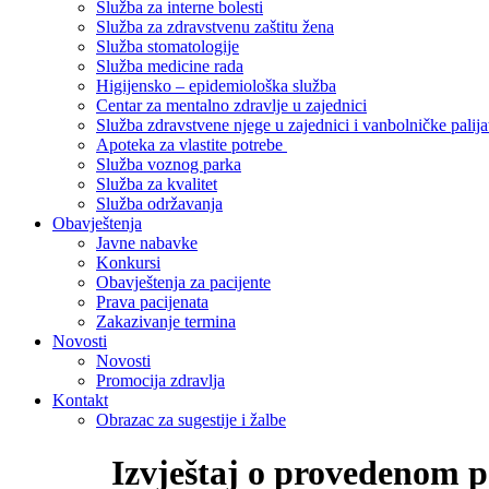
Služba za interne bolesti
Služba za zdravstvenu zaštitu žena
Služba stomatologije
Služba medicine rada
Higijensko – epidemiološka služba
Centar za mentalno zdravlje u zajednici
Služba zdravstvene njege u zajednici i vanbolničke palija
Apoteka za vlastite potrebe
Služba voznog parka
Služba za kvalitet
Služba održavanja
Obavještenja
Javne nabavke
Konkursi
Obavještenja za pacijente
Prava pacijenata
Zakazivanje termina
Novosti
Novosti
Promocija zdravlja
Kontakt
Obrazac za sugestije i žalbe
Izvještaj o provedenom 