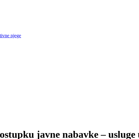
tivne njege
postupku javne nabavke – usluge