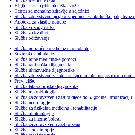
Služba medicine rada
Higijensko – epidemiološka služba
Centar za mentalno zdravlje u zajednici
Služba zdravstvene njege u zajednici i vanbolničke palijativne 
Apoteka za vlastite potrebe
Služba voznog parka
Služba za kvalitet
Služba održavanja
Služba porodične medicine i ambulante
Sektorske ambulante
Služba hitne medicinske pomoći
Služba radiološke dijagnostike
Služba ultrazvučne dijagnostike
Služba zdravstvene zaštite kod specifičnih i nespecifičnih plućn
Previjalište
Služba laboratorijske dijagnostike
Služba mikrobiologije
Služba za zdravstvenu zaštitu djece do 6. godine i imunizaciju
Služba neurologije
Služba za fizikalnu medicinu i rehabilitaciju
Služba oftalmologije
Služba za interne bolesti
Služba za zdravstvenu zaštitu žena
Služba stomatologije