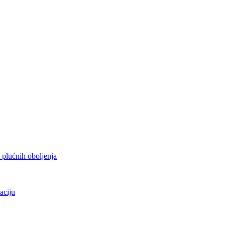
h plućnih oboljenja
aciju