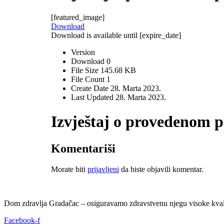
[featured_image]
Download
Download is available until [expire_date]
Version
Download
0
File Size
145.68 KB
File Count
1
Create Date
28. Marta 2023.
Last Updated
28. Marta 2023.
Izvještaj o provedenom 
Komentariši
Morate biti
prijavljeni
da biste objavili komentar.
Dom zdravlja Gradačac – osiguravamo zdravstvenu njegu visoke kvali
Facebook-f