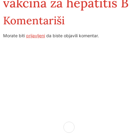
vakcina za hepatitis B
Komentariši
Morate biti
prijavljeni
da biste objavili komentar.
Dom zdravlja Gradačac – osiguravamo zdravstvenu skrb
visoke kvalitete svim našim pacijentima, uz pomoć
stručnog medicinskog osoblja i najnovije medicinske
opreme.