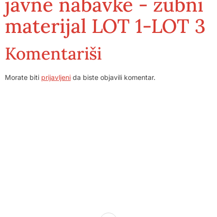
javne nabavke - zubni
materijal LOT 1-LOT 3
Komentariši
Morate biti
prijavljeni
da biste objavili komentar.
Dom zdravlja Gradačac – osiguravamo zdravstvenu skrb
visoke kvalitete svim našim pacijentima, uz pomoć
stručnog medicinskog osoblja i najnovije medicinske
opreme.