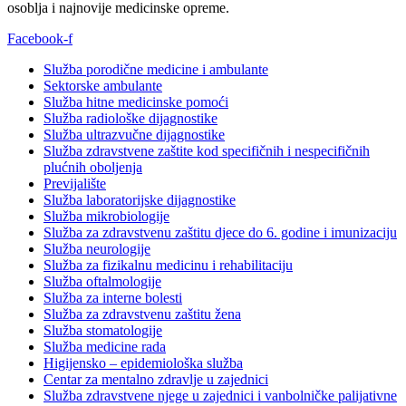
osoblja i najnovije medicinske opreme.
Facebook-f
Služba porodične medicine i ambulante
Sektorske ambulante
Služba hitne medicinske pomoći
Služba radiološke dijagnostike
Služba ultrazvučne dijagnostike
Služba zdravstvene zaštite kod specifičnih i nespecifičnih
plućnih oboljenja
Previjalište
Služba laboratorijske dijagnostike
Služba mikrobiologije
Služba za zdravstvenu zaštitu djece do 6. godine i imunizaciju
Služba neurologije
Služba za fizikalnu medicinu i rehabilitaciju
Služba oftalmologije
Služba za interne bolesti
Služba za zdravstvenu zaštitu žena
Služba stomatologije
Služba medicine rada
Higijensko – epidemiološka služba
Centar za mentalno zdravlje u zajednici
Služba zdravstvene njege u zajednici i vanbolničke palijativne