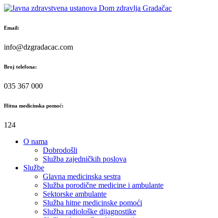
Skip
to
content
Email:
info@dzgradacac.com
Broj telefona:
035 367 000
Hitna medicinska pomoć:
124
O nama
Dobrodošli
Služba zajedničkih poslova
Službe
Glavna medicinska sestra
Služba porodične medicine i ambulante
Sektorske ambulante
Služba hitne medicinske pomoći
Služba radiološke dijagnostike