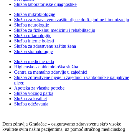
Služba laboratorijske dijagnostike
Služba mikrobiologije
Služba za zdravstvenu zaštitu djece do 6. godine i imunizaciju
Služba neurologije
Služba za fizikalnu medicinu i rehabilitaciju
Služba oftamologije
Služba interne bolesti
Služba za zdrastvenu zaštitu žena
Služba stomatologije
Služba medicine rada
Higijensko - epidemiološka služba
Centra za mentalno zdravlje u zajednici
Služba zdravstvene njege u zajednici i vanbolničke palijativne
njege
Apoteka za vlastite potrebe
Služba voznog parka
Služba za kvalitet
Služba održavanja
Dom zdravlja Gradačac – osiguravamo zdravstvenu skrb visoke
kvalitete svim našim pacijentima, uz pomoć stručnog medicinskog