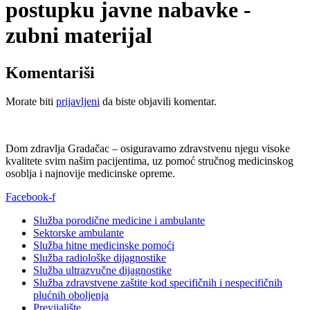
postupku javne nabavke -
zubni materijal
Komentariši
Morate biti
prijavljeni
da biste objavili komentar.
Dom zdravlja Gradačac – osiguravamo zdravstvenu njegu visoke
kvalitete svim našim pacijentima, uz pomoć stručnog medicinskog
osoblja i najnovije medicinske opreme.
Facebook-f
Služba porodične medicine i ambulante
Sektorske ambulante
Služba hitne medicinske pomoći
Služba radiološke dijagnostike
Služba ultrazvučne dijagnostike
Služba zdravstvene zaštite kod specifičnih i nespecifičnih
plućnih oboljenja
Previjalište