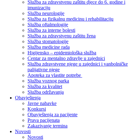
Služba za zdravstvenu zaštitu djece do 6. godine i
imunizaciju
Služba neurologije
Služba za fizikalnu medicinu i rehabilitaciju
Služba oftalmologije
Služba za interne bolesti
Služba za zdravstvenu zaštitu žena
Služba stomatologije
Služba medicine rada
Higijensko – epidemiološka služba
Centar za mentalno zdravlje u zajednici
Služba zdravstvene njege u zajednici i vanbolničke
palijativne njege
Apoteka za vlastite potrebe
Služba voznog parka
Služba za kvalitet
Služba održavanja
Obavještenja
Javne nabavke
Konkursi
Obavještenja za pacijente
Prava pacijenata
Zakazivanje termina
Novosti
Novosti