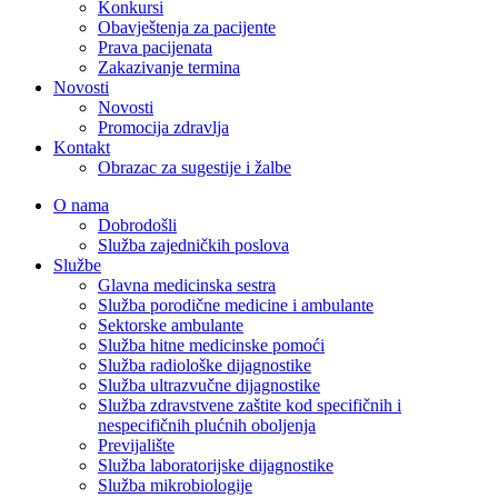
Konkursi
Obavještenja za pacijente
Prava pacijenata
Zakazivanje termina
Novosti
Novosti
Promocija zdravlja
Kontakt
Obrazac za sugestije i žalbe
O nama
Dobrodošli
Služba zajedničkih poslova
Službe
Glavna medicinska sestra
Služba porodične medicine i ambulante
Sektorske ambulante
Služba hitne medicinske pomoći
Služba radiološke dijagnostike
Služba ultrazvučne dijagnostike
Služba zdravstvene zaštite kod specifičnih i
nespecifičnih plućnih oboljenja
Previjalište
Služba laboratorijske dijagnostike
Služba mikrobiologije