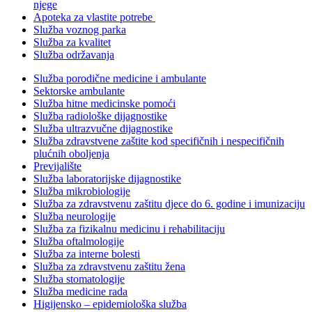
njege
Apoteka za vlastite potrebe
Služba voznog parka
Služba za kvalitet
Služba održavanja
Služba porodične medicine i ambulante
Sektorske ambulante
Služba hitne medicinske pomoći
Služba radiološke dijagnostike
Služba ultrazvučne dijagnostike
Služba zdravstvene zaštite kod specifičnih i nespecifičnih
plućnih oboljenja
Previjalište
Služba laboratorijske dijagnostike
Služba mikrobiologije
Služba za zdravstvenu zaštitu djece do 6. godine i imunizaciju
Služba neurologije
Služba za fizikalnu medicinu i rehabilitaciju
Služba oftalmologije
Služba za interne bolesti
Služba za zdravstvenu zaštitu žena
Služba stomatologije
Služba medicine rada
Higijensko – epidemiološka služba