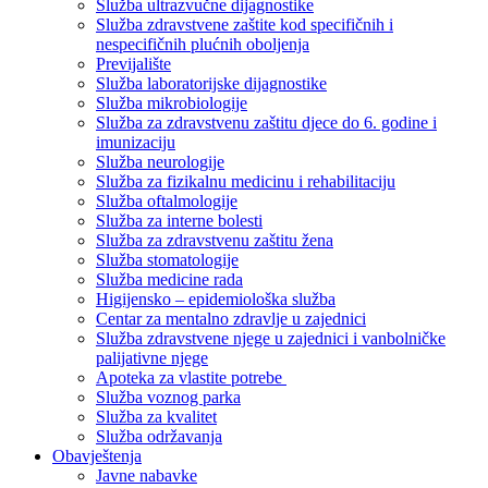
Služba ultrazvučne dijagnostike
Služba zdravstvene zaštite kod specifičnih i
nespecifičnih plućnih oboljenja
Previjalište
Služba laboratorijske dijagnostike
Služba mikrobiologije
Služba za zdravstvenu zaštitu djece do 6. godine i
imunizaciju
Služba neurologije
Služba za fizikalnu medicinu i rehabilitaciju
Služba oftalmologije
Služba za interne bolesti
Služba za zdravstvenu zaštitu žena
Služba stomatologije
Služba medicine rada
Higijensko – epidemiološka služba
Centar za mentalno zdravlje u zajednici
Služba zdravstvene njege u zajednici i vanbolničke
palijativne njege
Apoteka za vlastite potrebe
Služba voznog parka
Služba za kvalitet
Služba održavanja
Obavještenja
Javne nabavke