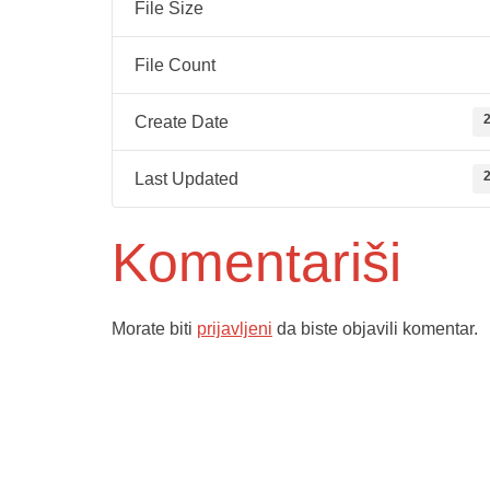
File Size
File Count
2
Create Date
2
Last Updated
Komentariši
Morate biti
prijavljeni
da biste objavili komentar.
Služba poro
ambulante
Dom zdravlja Gradačac –
Sektorske 