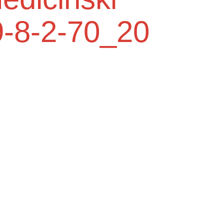
-8-2-70_20
Služba medicine rada
e do
Higijensko - epidemiološka služba
Centra za mentalno zdravlje u zajednici