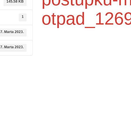
145.58 KB
otpad_1269
1
7. Marta 2023.
7. Marta 2023.
dične medicine i
Služba mikrobiologije
Služba za zdravstvenu zaštitu djec
ambulante
6. godine i imunizaciju