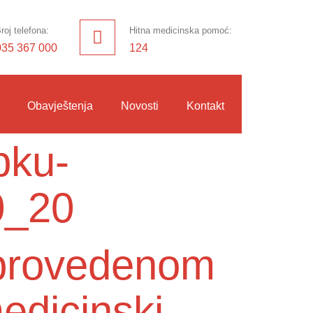
roj telefona:
Hitna medicinska pomoć:
035 367 000
124
Obavještenja
Novosti
Kontakt
pku-
0_20
o provedenom
edicinski