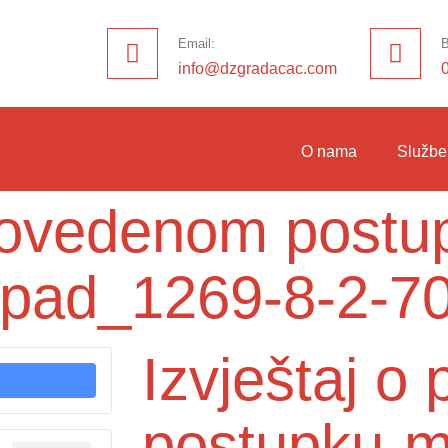
Email:
B
info@dzgradacac.com
O nama
Službe
provedenom postu
otpad_1269-8-2-7
Izvještaj 
postupku-m