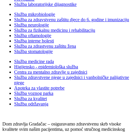
Služba laboratorijske dijagnostike
Služba mikrobiologije
Služba za zdravstvenu zaštitu djece do 6. godine i imunizaciju
Služba neurologije
Služba za fizikalnu medicinu i rehabilitaciju
Služba oftamologije
Služba interne bolesti
Služba za zdrastvenu zaštitu žena
Služba stomatologije
Služba medicine rada
Higijensko - epidemiološka služba
Centra za mentalno zdravlje u zajednici
Služba zdravstvene njege u zajednici i vanbolničke palijativne
njege
Apoteka za vlastite potrebe
Služba voznog parka
Služba za kvalitet
Služba održavanja
Dom zdravlja Gradačac – osiguravamo zdravstvenu skrb visoke
kvalitete svim našim pacijentima, uz pomoć stručnog medicinskog