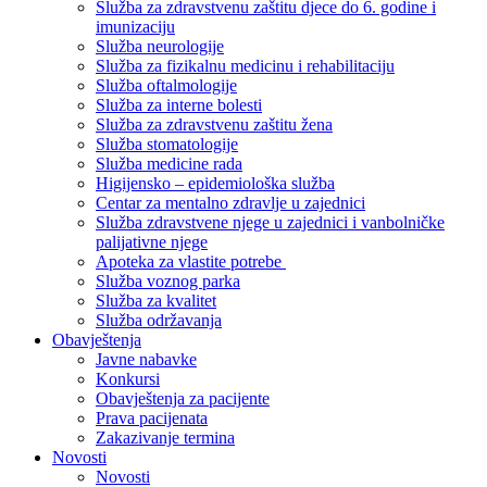
Služba za zdravstvenu zaštitu djece do 6. godine i
imunizaciju
Služba neurologije
Služba za fizikalnu medicinu i rehabilitaciju
Služba oftalmologije
Služba za interne bolesti
Služba za zdravstvenu zaštitu žena
Služba stomatologije
Služba medicine rada
Higijensko – epidemiološka služba
Centar za mentalno zdravlje u zajednici
Služba zdravstvene njege u zajednici i vanbolničke
palijativne njege
Apoteka za vlastite potrebe
Služba voznog parka
Služba za kvalitet
Služba održavanja
Obavještenja
Javne nabavke
Konkursi
Obavještenja za pacijente
Prava pacijenata
Zakazivanje termina
Novosti
Novosti