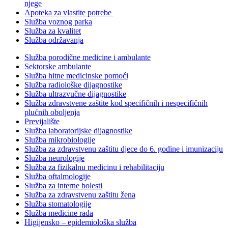
njege
Apoteka za vlastite potrebe
Služba voznog parka
Služba za kvalitet
Služba održavanja
Služba porodične medicine i ambulante
Sektorske ambulante
Služba hitne medicinske pomoći
Služba radiološke dijagnostike
Služba ultrazvučne dijagnostike
Služba zdravstvene zaštite kod specifičnih i nespecifičnih
plućnih oboljenja
Previjalište
Služba laboratorijske dijagnostike
Služba mikrobiologije
Služba za zdravstvenu zaštitu djece do 6. godine i imunizaciju
Služba neurologije
Služba za fizikalnu medicinu i rehabilitaciju
Služba oftalmologije
Služba za interne bolesti
Služba za zdravstvenu zaštitu žena
Služba stomatologije
Služba medicine rada
Higijensko – epidemiološka služba