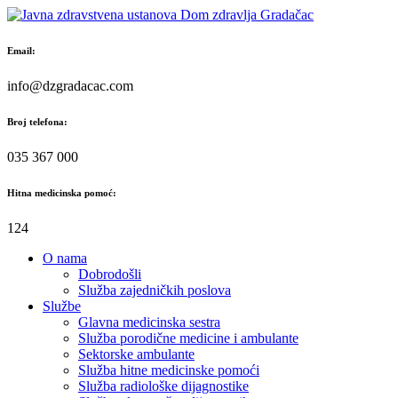
Skip
to
content
Email:
info@dzgradacac.com
Broj telefona:
035 367 000
Hitna medicinska pomoć:
124
O nama
Dobrodošli
Služba zajedničkih poslova
Službe
Glavna medicinska sestra
Služba porodične medicine i ambulante
Sektorske ambulante
Služba hitne medicinske pomoći
Služba radiološke dijagnostike