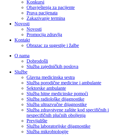
Konkursi
Obavještenja za pacijente
Prava pacijenata
Zakazivanje termina
Novosti
Novosti
Promocija zdravlja
Kontakt
Obrazac za sugestije i žalbe
O nama
Dobrodošli
Služba zajedničkih poslova
Službe
Glavna medicinska sestra
Služba porodične medicine i ambulante
Sektorske ambulante
Služba hitne medicinske pomoći
Služba radiološke dijagnostike
Služba ultrazvučne dijagnostike
Služba zdravstvene zaštite kod specifičnih i
nespecifičnih plućnih oboljenja
Previjalište
Služba laboratorijske dijagnostike
Služba mikrobiologije