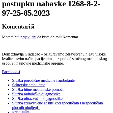
postupku nabavke 1268-8-2-
97-25-85.2023
Komentariši
Morate biti
prijavljeni
da biste objavili komentar.
Dom zdravlja Gradačac – osiguravamo zdravstvenu njegu visoke
kvalitete svim našim pacijentima, uz pomoć stručnog medicinskog
osoblja i najnovije medicinske opreme.
Facebook-f
Služba porodične medicine i ambulante
Sektorske ambulante
Služba hitne medicinske pomoći
Služba radiološke dijagnostike
Služba ultrazvučne dijagnostike
Služba zdravstvene zaštite kod specifičnih i nespecifičnih
plućnih oboljenja
Previjalište