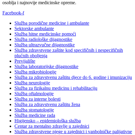
osoblja i najnovije medicinske opreme.
Facebook-f
Služba porodične medicine i ambulante
Sektorske ambulante
Služba hitne medicinske pomoći
Služba radiološke dijagnostike
Služba ultrazvučne dijagnostike
Služba zdravstvene zaštite kod specifičnih i nespecifičnih
plućnih oboljenja
Previjalište
Služba laboratorijske dijagnostike
Služba mikrobiologije
Služba za zdravstvenu zaštitu djece do 6. godine i imunizaciju
Služba neurologije
Služba za fizikalnu medicinu i rehabilitaciju
Služba oftalmologije
Služba za interne bolesti
Služba za zdravstvenu zaštitu žena
Služba stomatologije
Služba medicine rada
Higijensko – epidemiološka služba
Centar za mentalno zdravlje u zajednici
Služba zdravstvene njege u zajednici i vanbolničke palijativne