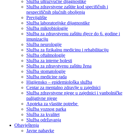
Služba ultrazvučne dijagnostike
Služba zdravstvene zaštite kod specifičnih i
nespecifičnih plućnih oboljenja
Previjalište
Služba laboratorijske dijagnostike
Služba mikrobiologije
Služba za zdravstvenu zaštitu djece do 6. godine i
imunizaciju
Služba neurologije
Služba za fizikalnu medicinu i rehabilitaciju
Služba oftalmologije
Služba za interne bolesti
Služba za zdravstvenu zaštitu žena
Služba stomatologije
Služba medicine rada
Higijensko – epidemiološka služba
Centar za mentalno zdravlje u zajednici
Služba zdravstvene njege u zajednici i vanbolničke
palijativne njege
Apoteka za vlastite potrebe
Služba voznog parka
Služba za kvalitet
Služba održavanja
Obavještenja
Javne nabavke