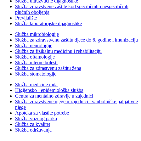
Služba ultrazvučne dijagnostike
Služba zdravstvene zaštite kod specifičnih i nespecifičnih
plućnih oboljenja
Previjalište
Služba laboratorijske dijagnostike
Služba mikrobiologije
Služba za zdravstvenu zaštitu djece do 6. godine i imunizaciju
Služba neurologije
Služba za fizikalnu medicinu i rehabilitaciju
Služba oftamologije
Služba interne bolesti
Služba za zdrastvenu zaštitu žena
Služba stomatologije
Služba medicine rada
Higijensko - epidemiološka služba
Centra za mentalno zdravlje u zajednici
Služba zdravstvene njege u zajednici i vanbolničke palijativne
njege
Apoteka za vlastite potrebe
Služba voznog parka
Služba za kvalitet
Služba održavanja