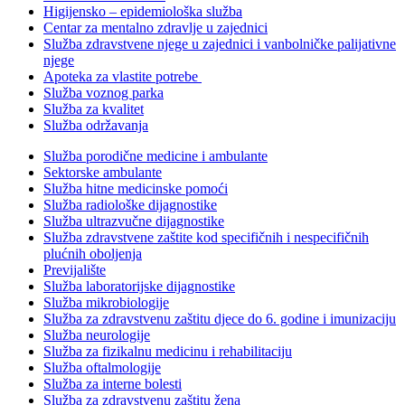
Higijensko – epidemiološka služba
Centar za mentalno zdravlje u zajednici
Služba zdravstvene njege u zajednici i vanbolničke palijativne
njege
Apoteka za vlastite potrebe
Služba voznog parka
Služba za kvalitet
Služba održavanja
Služba porodične medicine i ambulante
Sektorske ambulante
Služba hitne medicinske pomoći
Služba radiološke dijagnostike
Služba ultrazvučne dijagnostike
Služba zdravstvene zaštite kod specifičnih i nespecifičnih
plućnih oboljenja
Previjalište
Služba laboratorijske dijagnostike
Služba mikrobiologije
Služba za zdravstvenu zaštitu djece do 6. godine i imunizaciju
Služba neurologije
Služba za fizikalnu medicinu i rehabilitaciju
Služba oftalmologije
Služba za interne bolesti
Služba za zdravstvenu zaštitu žena