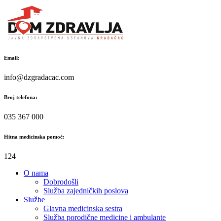
Skip
to
content
Email:
info@dzgradacac.com
Broj telefona:
035 367 000
Hitna medicinska pomoć:
124
O nama
Dobrodošli
Služba zajedničkih poslova
Službe
Glavna medicinska sestra
Služba porodične medicine i ambulante