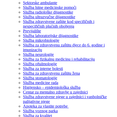
Sektorske ambulante
Služba hitne medicinske pomoći
Služba radiološke dijagnostike
Služba ultrazvučne dijagnostike
Služba zdravstvene zaštite kod specifičnih i
nespecifičnih plućnih oboljenja
Previjalište
Služba laboratorijske dijagnostike
Služba mikrobiologije
Služba za zdravstvenu zaštitu djece do 6. godine i
imunizaciju
Služba neurologije
Služba za fizikalnu medicinu i rehabilitaciju
Služba oftalmologije
Služba za interne bolesti
Služba za zdravstvenu zaštitu žena
Služba stomatologije
Služba medicine rada
Higijensko – epidemiološka služba
Centar za mentalno zdravlje u zajednici
Služba zdravstvene njege u zajednici i vanbolničke
palijativne njege
Apoteka za vlastite potrebe
Služba voznog parka
Služba za kvalitet