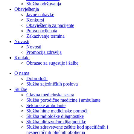
Služba održavanja
Obavještenja
Javne nabavke
Konkursi
Obavještenja za pacijente
Prava pacijenata
Zakazivanje termina
Novosti
Novosti
Promocija zdravlja
Kontakt
Obrazac za sugestije i žalbe
O nama
Dobrodošli
Služba zajedničkih poslova
Službe
Glavna medicinska sestra
Služba porodične medicine i ambulante
Sektorske ambulante
Služba hitne medicinske pomoći
Služba radiološke dijagnostike
Služba ultrazvučne dijagnostike
Služba zdravstvene zaštite kod specifičnih i
nespecifičnih plućnih oboljenja