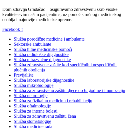
Dom zdravlja Gradačac – osiguravamo zdravstvenu skrb visoke
kvalitete svim našim pacijentima, uz pomoć stručnog medicinskog
osoblja i najnovije medicinske opreme.
Facebook-f
Služba porodične medicine i ambulante
Sektorske ambulante
Služba hitne medicinske pomoći
Služba radiološke dijagnostike
Služba ultrazvučne dijagnostike
Služba zdravstvene zaštite kod specifičnih i nespecifičnih
plućnih oboljenja
Previjalište
Služba laboratorijske dijagnostike
Služba mikrobiologije
Služba za zdravstvenu zaštitu djece do 6. godine i imunizaciju
Služba neurologije
Služba za fizikalnu medicinu i rehabilitaciju
Služba oftalmologije
Služba za interne bolesti
Služba za zdravstvenu zaštitu žena
Služba stomatologije
Služba medicine rada