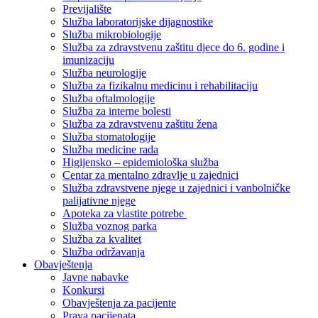
Previjalište
Služba laboratorijske dijagnostike
Služba mikrobiologije
Služba za zdravstvenu zaštitu djece do 6. godine i
imunizaciju
Služba neurologije
Služba za fizikalnu medicinu i rehabilitaciju
Služba oftalmologije
Služba za interne bolesti
Služba za zdravstvenu zaštitu žena
Služba stomatologije
Služba medicine rada
Higijensko – epidemiološka služba
Centar za mentalno zdravlje u zajednici
Služba zdravstvene njege u zajednici i vanbolničke
palijativne njege
Apoteka za vlastite potrebe
Služba voznog parka
Služba za kvalitet
Služba održavanja
Obavještenja
Javne nabavke
Konkursi
Obavještenja za pacijente
Prava pacijenata