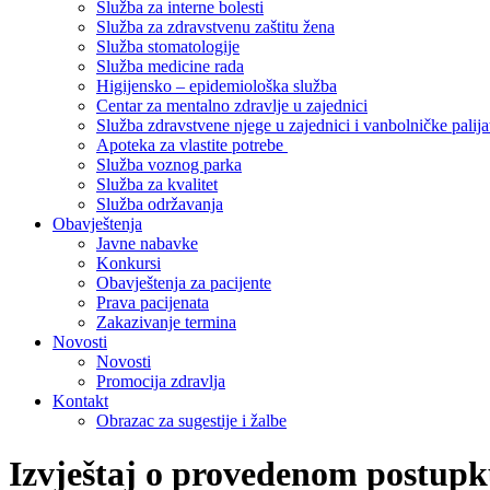
Služba za interne bolesti
Služba za zdravstvenu zaštitu žena
Služba stomatologije
Služba medicine rada
Higijensko – epidemiološka služba
Centar za mentalno zdravlje u zajednici
Služba zdravstvene njege u zajednici i vanbolničke palija
Apoteka za vlastite potrebe
Služba voznog parka
Služba za kvalitet
Služba održavanja
Obavještenja
Javne nabavke
Konkursi
Obavještenja za pacijente
Prava pacijenata
Zakazivanje termina
Novosti
Novosti
Promocija zdravlja
Kontakt
Obrazac za sugestije i žalbe
Izvještaj o provedenom postupk