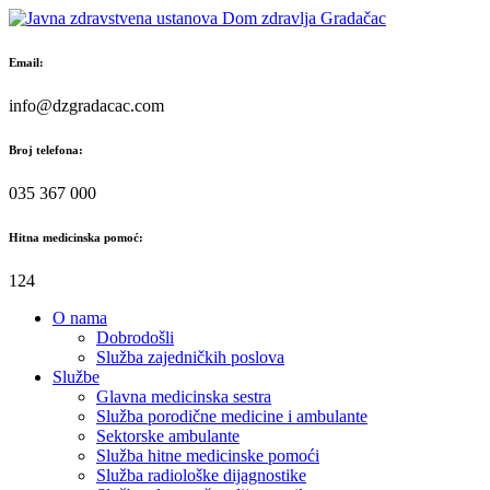
Skip
to
content
Email:
info@dzgradacac.com
Broj telefona:
035 367 000
Hitna medicinska pomoć:
124
O nama
Dobrodošli
Služba zajedničkih poslova
Službe
Glavna medicinska sestra
Služba porodične medicine i ambulante
Sektorske ambulante
Služba hitne medicinske pomoći
Služba radiološke dijagnostike