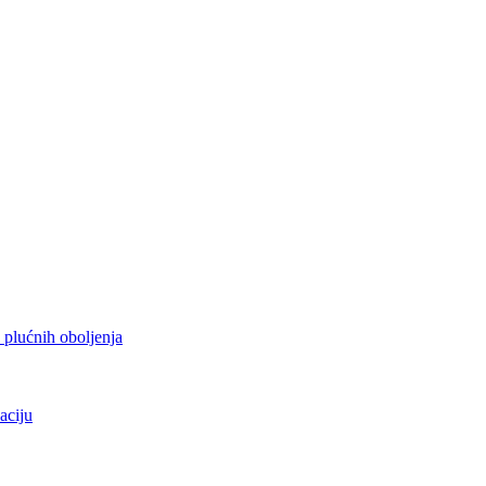
h plućnih oboljenja
aciju