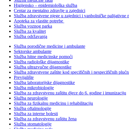
Služba medicine rada
Higijensko – epidemiološka služba
Centar za mentalno zdravlje u zajednici
Služba zdravstvene njege u zajednici i vanbolničke palijativne 
Apoteka za vlastite potrebe
Služba voznog parka
Služba za kvalitet
Služba održavanja
Služba porodične medicine i ambulante
Sektorske ambulante
Služba hitne medicinske pomoći
Služba radiološke dijagnostike
Služba ultrazvučne dijagnostike
Služba zdravstvene zaštite kod specifičnih i nespecifičnih plućn
Previjalište
Služba laboratorijske dijagnostike
Služba mikrobiologije
Služba za zdravstvenu zaštitu djece do 6. godine i imunizaciju
Služba neurologije
Služba za fizikalnu medicinu i rehabilitaciju
Služba oftalmologije
Služba za interne bolesti
Služba za zdravstvenu zaštitu žena
Služba stomatologije