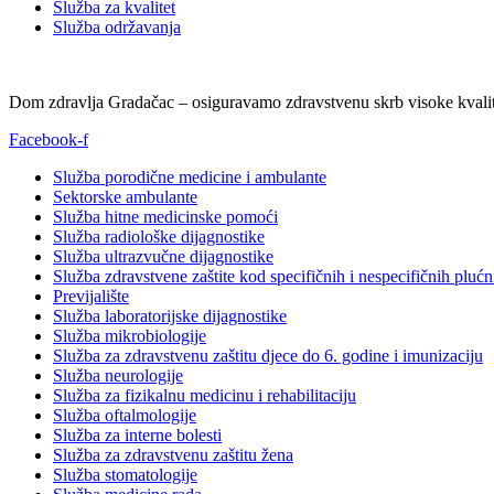
Služba za kvalitet
Služba održavanja
Dom zdravlja Gradačac – osiguravamo zdravstvenu skrb visoke kvalit
Facebook-f
Služba porodične medicine i ambulante
Sektorske ambulante
Služba hitne medicinske pomoći
Služba radiološke dijagnostike
Služba ultrazvučne dijagnostike
Služba zdravstvene zaštite kod specifičnih i nespecifičnih plućn
Previjalište
Služba laboratorijske dijagnostike
Služba mikrobiologije
Služba za zdravstvenu zaštitu djece do 6. godine i imunizaciju
Služba neurologije
Služba za fizikalnu medicinu i rehabilitaciju
Služba oftalmologije
Služba za interne bolesti
Služba za zdravstvenu zaštitu žena
Služba stomatologije