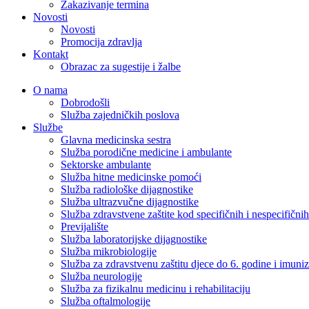
Zakazivanje termina
Novosti
Novosti
Promocija zdravlja
Kontakt
Obrazac za sugestije i žalbe
O nama
Dobrodošli
Služba zajedničkih poslova
Službe
Glavna medicinska sestra
Služba porodične medicine i ambulante
Sektorske ambulante
Služba hitne medicinske pomoći
Služba radiološke dijagnostike
Služba ultrazvučne dijagnostike
Služba zdravstvene zaštite kod specifičnih i nespecifični
Previjalište
Služba laboratorijske dijagnostike
Služba mikrobiologije
Služba za zdravstvenu zaštitu djece do 6. godine i imuniz
Služba neurologije
Služba za fizikalnu medicinu i rehabilitaciju
Služba oftalmologije