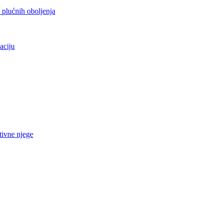
h plućnih oboljenja
aciju
tivne njege