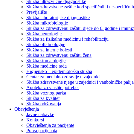
Služba ultrazvučne dijagnostike
Služba zdravstvene zaštite kod specifičnih i nespecifični
Previjalište
Služba laboratorijske dijagnostike
Služba mikrobiologije
Služba za zdravstvenu zaštitu djece do 6. godine i imuniz
Služba neurologije
Služba za fizikalnu medicinu i rehabilitaciju
Služba oftalmologije
Služba za interne bolesti
Služba za zdravstvenu zaštitu žena
Služba stomatologije
Služba medicine rada
Higijensko – epidemiološka služba
Centar za mentalno zdravlje u zajednici
Služba zdravstvene njege u zajednici i vanbolničke palija
Apoteka za vlastite potrebe
Služba voznog parka
Služba za kvalitet
Služba održavanja
Obavještenja
Javne nabavke
Konkursi
Obavještenja za pacijente
Prava pacijenata