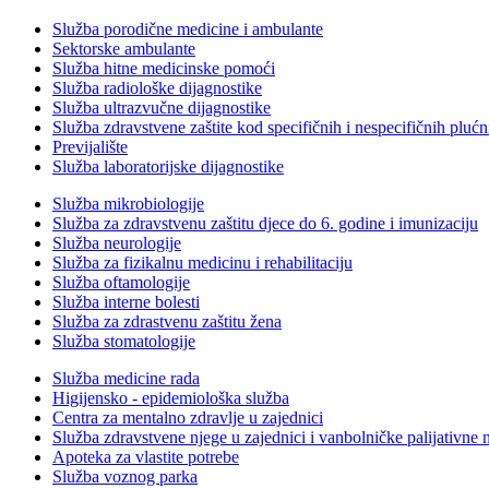
Služba porodične medicine i ambulante
Sektorske ambulante
Služba hitne medicinske pomoći
Služba radiološke dijagnostike
Služba ultrazvučne dijagnostike
Služba zdravstvene zaštite kod specifičnih i nespecifičnih plućn
Previjalište
Služba laboratorijske dijagnostike
Služba mikrobiologije
Služba za zdravstvenu zaštitu djece do 6. godine i imunizaciju
Služba neurologije
Služba za fizikalnu medicinu i rehabilitaciju
Služba oftamologije
Služba interne bolesti
Služba za zdrastvenu zaštitu žena
Služba stomatologije
Služba medicine rada
Higijensko - epidemiološka služba
Centra za mentalno zdravlje u zajednici
Služba zdravstvene njege u zajednici i vanbolničke palijativne 
Apoteka za vlastite potrebe
Služba voznog parka