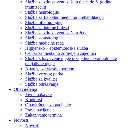
Služba za zdravstvenu zaštitu djece do 6. godine i
imunizaciju
Služba neurologije
Služba za fizikalnu medicinu i rehabilitaciju
Služba oftalmologije
Služba za interne bolesti
Služba za zdravstvenu zaštitu žena
Služba stomatologije
Služba medicine rada
Higijensko – epidemiološka služba
Centar za mentalno zdravlje u zajednici
Služba zdravstvene njege u zajednici i vanbolničke
palijativne njege
Apoteka za vlastite potrebe
Služba voznog parka
Služba za kvalitet
Služba održavanja
Obavještenja
Javne nabavke
Konkursi
Obavještenja za pacijente
Prava pacijenata
Zakazivanje termina
Novosti
Novosti