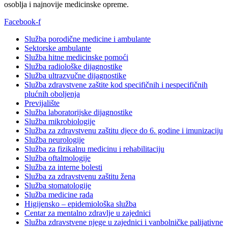
osoblja i najnovije medicinske opreme.
Facebook-f
Služba porodične medicine i ambulante
Sektorske ambulante
Služba hitne medicinske pomoći
Služba radiološke dijagnostike
Služba ultrazvučne dijagnostike
Služba zdravstvene zaštite kod specifičnih i nespecifičnih
plućnih oboljenja
Previjalište
Služba laboratorijske dijagnostike
Služba mikrobiologije
Služba za zdravstvenu zaštitu djece do 6. godine i imunizaciju
Služba neurologije
Služba za fizikalnu medicinu i rehabilitaciju
Služba oftalmologije
Služba za interne bolesti
Služba za zdravstvenu zaštitu žena
Služba stomatologije
Služba medicine rada
Higijensko – epidemiološka služba
Centar za mentalno zdravlje u zajednici
Služba zdravstvene njege u zajednici i vanbolničke palijativne