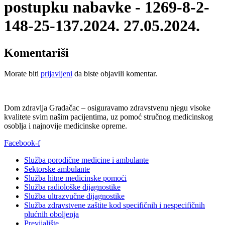
postupku nabavke - 1269-8-2-
148-25-137.2024. 27.05.2024.
Komentariši
Morate biti
prijavljeni
da biste objavili komentar.
Dom zdravlja Gradačac – osiguravamo zdravstvenu njegu visoke
kvalitete svim našim pacijentima, uz pomoć stručnog medicinskog
osoblja i najnovije medicinske opreme.
Facebook-f
Služba porodične medicine i ambulante
Sektorske ambulante
Služba hitne medicinske pomoći
Služba radiološke dijagnostike
Služba ultrazvučne dijagnostike
Služba zdravstvene zaštite kod specifičnih i nespecifičnih
plućnih oboljenja
Previjalište