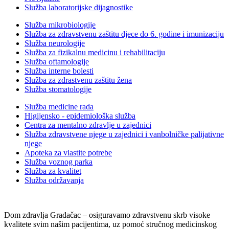
Služba laboratorijske dijagnostike
Služba mikrobiologije
Služba za zdravstvenu zaštitu djece do 6. godine i imunizaciju
Služba neurologije
Služba za fizikalnu medicinu i rehabilitaciju
Služba oftamologije
Služba interne bolesti
Služba za zdrastvenu zaštitu žena
Služba stomatologije
Služba medicine rada
Higijensko - epidemiološka služba
Centra za mentalno zdravlje u zajednici
Služba zdravstvene njege u zajednici i vanbolničke palijativne
njege
Apoteka za vlastite potrebe
Služba voznog parka
Služba za kvalitet
Služba održavanja
Dom zdravlja Gradačac – osiguravamo zdravstvenu skrb visoke
kvalitete svim našim pacijentima, uz pomoć stručnog medicinskog