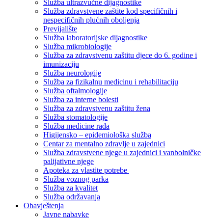
Služba ultrazvučne dijagnostike
Služba zdravstvene zaštite kod specifičnih i
nespecifičnih plućnih oboljenja
Previjalište
Služba laboratorijske dijagnostike
Služba mikrobiologije
Služba za zdravstvenu zaštitu djece do 6. godine i
imunizaciju
Služba neurologije
Služba za fizikalnu medicinu i rehabilitaciju
Služba oftalmologije
Služba za interne bolesti
Služba za zdravstvenu zaštitu žena
Služba stomatologije
Služba medicine rada
Higijensko – epidemiološka služba
Centar za mentalno zdravlje u zajednici
Služba zdravstvene njege u zajednici i vanbolničke
palijativne njege
Apoteka za vlastite potrebe
Služba voznog parka
Služba za kvalitet
Služba održavanja
Obavještenja
Javne nabavke