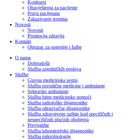
Konkursi
Obavještenja za pacijente
Prava pacijenata
Zakazivanje termina
Novosti
Novosti
Promocija zdravlja
Kontakt
Obrazac za sugestije i žalbe
O nama
Dobrodošli
Služba zajedničkih poslova
Službe
Glavna medicinska sestra
Služba porodične medicine i ambulante
Sektorske ambulante
Služba hitne medicinske pomoći
Služba radiološke dijagnostike
Služba ultrazvučne dijagnostike
Služba zdravstvene zaštite kod specifičnih i
nespecifičnih plućnih oboljenja
Previjalište
Služba laboratorijske dijagnostike
Služba mikrobiologije