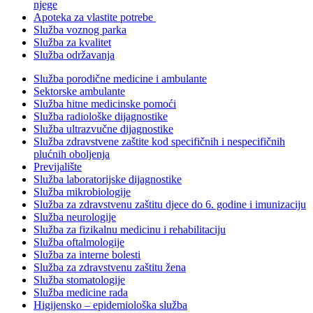
njege
Apoteka za vlastite potrebe
Služba voznog parka
Služba za kvalitet
Služba održavanja
Služba porodične medicine i ambulante
Sektorske ambulante
Služba hitne medicinske pomoći
Služba radiološke dijagnostike
Služba ultrazvučne dijagnostike
Služba zdravstvene zaštite kod specifičnih i nespecifičnih
plućnih oboljenja
Previjalište
Služba laboratorijske dijagnostike
Služba mikrobiologije
Služba za zdravstvenu zaštitu djece do 6. godine i imunizaciju
Služba neurologije
Služba za fizikalnu medicinu i rehabilitaciju
Služba oftalmologije
Služba za interne bolesti
Služba za zdravstvenu zaštitu žena
Služba stomatologije
Služba medicine rada
Higijensko – epidemiološka služba