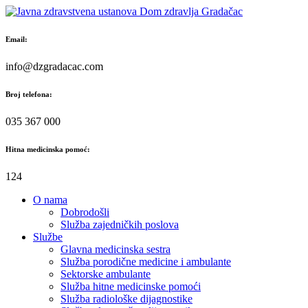
Skip
to
content
Email:
info@dzgradacac.com
Broj telefona:
035 367 000
Hitna medicinska pomoć:
124
O nama
Dobrodošli
Služba zajedničkih poslova
Službe
Glavna medicinska sestra
Služba porodične medicine i ambulante
Sektorske ambulante
Služba hitne medicinske pomoći
Služba radiološke dijagnostike