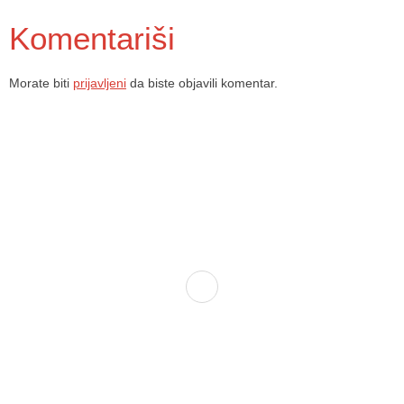
Komentariši
Morate biti
prijavljeni
da biste objavili komentar.
Dom zdravlja Gradačac – osiguravamo zdravstvenu skrb visoke
kvalitete svim našim pacijentima, uz pomoć stručnog medicinskog
osoblja i najnovije medicinske opreme.
Služba porodične medicine i ambulante
Sektorske ambulante
Služba hitne medicinske pomoći