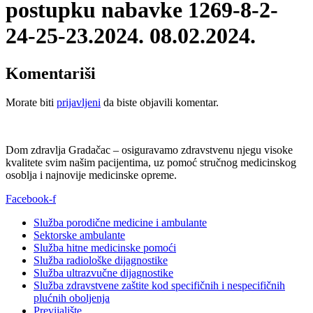
postupku nabavke 1269-8-2-
24-25-23.2024. 08.02.2024.
Komentariši
Morate biti
prijavljeni
da biste objavili komentar.
Dom zdravlja Gradačac – osiguravamo zdravstvenu njegu visoke
kvalitete svim našim pacijentima, uz pomoć stručnog medicinskog
osoblja i najnovije medicinske opreme.
Facebook-f
Služba porodične medicine i ambulante
Sektorske ambulante
Služba hitne medicinske pomoći
Služba radiološke dijagnostike
Služba ultrazvučne dijagnostike
Služba zdravstvene zaštite kod specifičnih i nespecifičnih
plućnih oboljenja
Previjalište