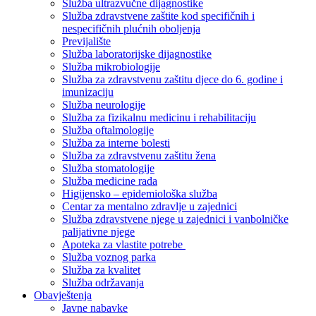
Služba ultrazvučne dijagnostike
Služba zdravstvene zaštite kod specifičnih i
nespecifičnih plućnih oboljenja
Previjalište
Služba laboratorijske dijagnostike
Služba mikrobiologije
Služba za zdravstvenu zaštitu djece do 6. godine i
imunizaciju
Služba neurologije
Služba za fizikalnu medicinu i rehabilitaciju
Služba oftalmologije
Služba za interne bolesti
Služba za zdravstvenu zaštitu žena
Služba stomatologije
Služba medicine rada
Higijensko – epidemiološka služba
Centar za mentalno zdravlje u zajednici
Služba zdravstvene njege u zajednici i vanbolničke
palijativne njege
Apoteka za vlastite potrebe
Služba voznog parka
Služba za kvalitet
Služba održavanja
Obavještenja
Javne nabavke