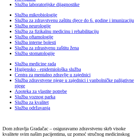
Služba laboratorijske dijagnostike
Služba mikrobiologije
Služba za zdravstvenu zaštitu djece do 6. godine i imunizaciju
Služba neurologije
Služba za fizikalnu medicinu i rehabilitaciju
Služba oftamologije
Služba interne bolesti
Služba za zdrastvenu zaštitu žena
Služba stomatologije
Služba medicine rada
Higijensko - epidemiološka služba
Centra za mentalno zdravlje u zajednici
Služba zdravstvene njege u zajednici i vanbolničke palijativne
njege
Apoteka za vlastite potrebe
Služba voznog parka
Služba za kvalitet
Služba održavanja
Dom zdravlja Gradačac – osiguravamo zdravstvenu skrb visoke
kvalitete svim našim pacijentima, uz pomoć stručnog medicinskog