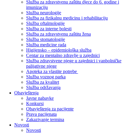
Služba za zdravstvenu zaštitu djece do 6. godine i
imunizaciju
Služba neurologije
Služba za fizikalnu medicinu i rehabilitaciju
Služba oftalmologije
Služba za interne bolesti
Služba za zdravstvenu zaštitu žena
Služba stomatologije
Služba medicine rada
Higijensko – epidemiološka služba
Centar za mentalno zdravlje u zajednici
Služba zdravstvene njege u zajednici i vanbolničke
palijativne njege
Apoteka za vlastite potrebe
Služba voznog parka
Služba za kvalitet
Služba održavanja
Obavještenja
Javne nabavke
Konkursi
Obavještenja za pacijente
Prava pacijenata
Zakazivanje termina
Novosti
Novosti