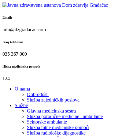
Skip
to
content
Email:
info@dzgradacac.com
Broj telefona:
035 367 000
Hitna medicinska pomoć:
124
O nama
Dobrodošli
Služba zajedničkih poslova
Službe
Glavna medicinska sestra
Služba porodične medicine i ambulante
Sektorske ambulante
Služba hitne medicinske pomoći
Služba radiološke dijagnostike