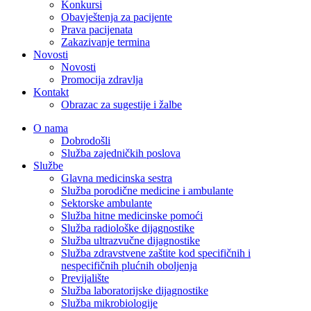
Konkursi
Obavještenja za pacijente
Prava pacijenata
Zakazivanje termina
Novosti
Novosti
Promocija zdravlja
Kontakt
Obrazac za sugestije i žalbe
O nama
Dobrodošli
Služba zajedničkih poslova
Službe
Glavna medicinska sestra
Služba porodične medicine i ambulante
Sektorske ambulante
Služba hitne medicinske pomoći
Služba radiološke dijagnostike
Služba ultrazvučne dijagnostike
Služba zdravstvene zaštite kod specifičnih i
nespecifičnih plućnih oboljenja
Previjalište
Služba laboratorijske dijagnostike
Služba mikrobiologije