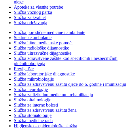
njege
Apoteka za vlastite potrebe
Služba voznog parka
Služba za kvalitet
Služba održavanja
Služba porodične medicine i ambulante
Sektorske ambulante
Služba hitne medicinske pomoći
Služba radiološke dijagnostike
Služba ultrazvučne dijagnostike
Služba zdravstvene zaštite kod specifičnih i nespecifičnih
plućnih oboljenja
Previjalište
Služba laboratorijske dijagnostike
Služba mikrobiologije
Služba za zdravstvenu zaštitu djece do 6. godine i imunizaciju
Služba neurologije
Služba za fizikalnu medicinu i rehabilitaciju
Služba oftalmologije
Služba za interne bolesti
Služba za zdravstvenu zaštitu žena
Služba stomatologije
Služba medicine rada
Higijensko – epidemiološka služba