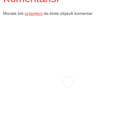
Morate biti
prijavljeni
da biste objavili komentar.
Dom zdravlja Gradačac – osiguravamo zdravstvenu skrb visoke
kvalitete svim našim pacijentima, uz pomoć stručnog medicinskog
osoblja i najnovije medicinske opreme.
Služba porodične medicine i ambulante
Sektorske ambulante
Služba hitne medicinske pomoći
Služba radiološke dijagnostike
Služba ultrazvučne dijagnostike