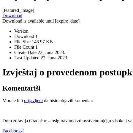
[featured_image]
Download
Download is available until [expire_date]
Version
Download
1
File Size
148.97 KB
File Count
1
Create Date
22. Juna 2023.
Last Updated
22. Juna 2023.
Izvještaj o provedenom postupk
Komentariši
Morate biti
prijavljeni
da biste objavili komentar.
Dom zdravlja Gradačac – osiguravamo zdravstvenu njegu visoke kvali
Facebook-f