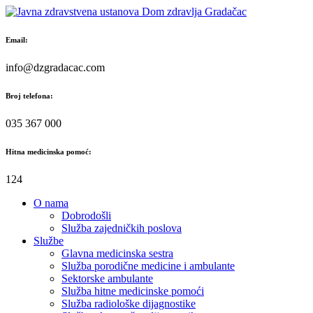
Skip
to
content
Email:
info@dzgradacac.com
Broj telefona:
035 367 000
Hitna medicinska pomoć:
124
O nama
Dobrodošli
Služba zajedničkih poslova
Službe
Glavna medicinska sestra
Služba porodične medicine i ambulante
Sektorske ambulante
Služba hitne medicinske pomoći
Služba radiološke dijagnostike