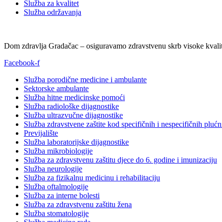
Služba za kvalitet
Služba održavanja
Dom zdravlja Gradačac – osiguravamo zdravstvenu skrb visoke kvalit
Facebook-f
Služba porodične medicine i ambulante
Sektorske ambulante
Služba hitne medicinske pomoći
Služba radiološke dijagnostike
Služba ultrazvučne dijagnostike
Služba zdravstvene zaštite kod specifičnih i nespecifičnih plućn
Previjalište
Služba laboratorijske dijagnostike
Služba mikrobiologije
Služba za zdravstvenu zaštitu djece do 6. godine i imunizaciju
Služba neurologije
Služba za fizikalnu medicinu i rehabilitaciju
Služba oftalmologije
Služba za interne bolesti
Služba za zdravstvenu zaštitu žena
Služba stomatologije