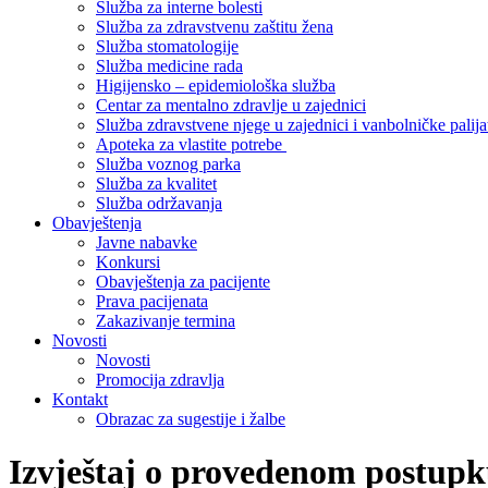
Služba za interne bolesti
Služba za zdravstvenu zaštitu žena
Služba stomatologije
Služba medicine rada
Higijensko – epidemiološka služba
Centar za mentalno zdravlje u zajednici
Služba zdravstvene njege u zajednici i vanbolničke palija
Apoteka za vlastite potrebe
Služba voznog parka
Služba za kvalitet
Služba održavanja
Obavještenja
Javne nabavke
Konkursi
Obavještenja za pacijente
Prava pacijenata
Zakazivanje termina
Novosti
Novosti
Promocija zdravlja
Kontakt
Obrazac za sugestije i žalbe
Izvještaj o provedenom postupk