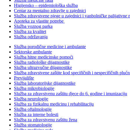
Služba medicine rada
Higijensko – epidemiološka služba
Centar za mentalno zdravlje u zajednici
Služba zdravstvene njege u zajednici i vanbolničke palijativne 
Apoteka za vlastite potrebe
Služba voznog parka
Služba za kvalitet
Služba održavanja
Služba porodične medicine i ambulante
Sektorske ambulante
Služba hitne medicinske pomoći
Služba radiološke dijagnostike
Služba ultrazvučne dijagnostike
Služba zdravstvene zaštite kod specifičnih i nespecifičnih plućn
Previjalište
Služba laboratorijske dijagnostike
Služba mikrobiologije
Služba za zdravstvenu zaštitu djece do 6. godine i imunizaciju
Služba neurologije
Služba za fizikalnu medicinu i rehabilitaciju
Služba oftalmologije
Služba za interne bolesti
Služba za zdravstvenu zaštitu žena
Služba stomatologije