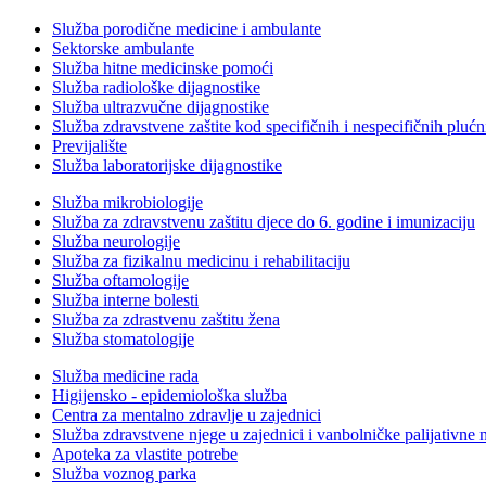
Služba porodične medicine i ambulante
Sektorske ambulante
Služba hitne medicinske pomoći
Služba radiološke dijagnostike
Služba ultrazvučne dijagnostike
Služba zdravstvene zaštite kod specifičnih i nespecifičnih plućn
Previjalište
Služba laboratorijske dijagnostike
Služba mikrobiologije
Služba za zdravstvenu zaštitu djece do 6. godine i imunizaciju
Služba neurologije
Služba za fizikalnu medicinu i rehabilitaciju
Služba oftamologije
Služba interne bolesti
Služba za zdrastvenu zaštitu žena
Služba stomatologije
Služba medicine rada
Higijensko - epidemiološka služba
Centra za mentalno zdravlje u zajednici
Služba zdravstvene njege u zajednici i vanbolničke palijativne 
Apoteka za vlastite potrebe
Služba voznog parka