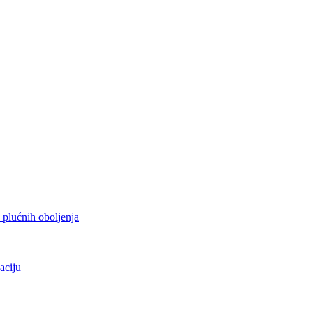
h plućnih oboljenja
aciju