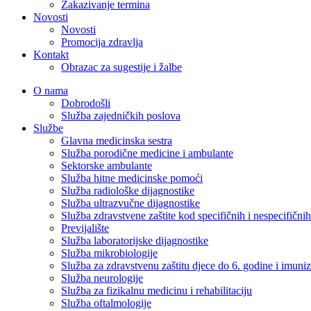
Zakazivanje termina
Novosti
Novosti
Promocija zdravlja
Kontakt
Obrazac za sugestije i žalbe
O nama
Dobrodošli
Služba zajedničkih poslova
Službe
Glavna medicinska sestra
Služba porodične medicine i ambulante
Sektorske ambulante
Služba hitne medicinske pomoći
Služba radiološke dijagnostike
Služba ultrazvučne dijagnostike
Služba zdravstvene zaštite kod specifičnih i nespecifični
Previjalište
Služba laboratorijske dijagnostike
Služba mikrobiologije
Služba za zdravstvenu zaštitu djece do 6. godine i imuniz
Služba neurologije
Služba za fizikalnu medicinu i rehabilitaciju
Služba oftalmologije