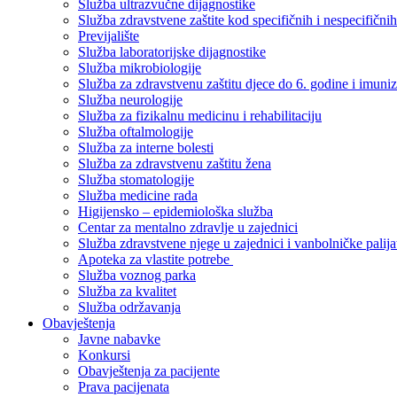
Služba ultrazvučne dijagnostike
Služba zdravstvene zaštite kod specifičnih i nespecifični
Previjalište
Služba laboratorijske dijagnostike
Služba mikrobiologije
Služba za zdravstvenu zaštitu djece do 6. godine i imuniz
Služba neurologije
Služba za fizikalnu medicinu i rehabilitaciju
Služba oftalmologije
Služba za interne bolesti
Služba za zdravstvenu zaštitu žena
Služba stomatologije
Služba medicine rada
Higijensko – epidemiološka služba
Centar za mentalno zdravlje u zajednici
Služba zdravstvene njege u zajednici i vanbolničke palija
Apoteka za vlastite potrebe
Služba voznog parka
Služba za kvalitet
Služba održavanja
Obavještenja
Javne nabavke
Konkursi
Obavještenja za pacijente
Prava pacijenata