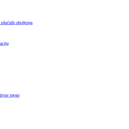
h plućnih oboljenja
aciju
tivne njege