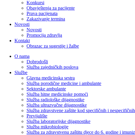
Konkursi
Obavještenja za pacijente
Prava pacijenata
Zakazivanje termina
Novosti
Novosti
Promocija zdravlja
Kontakt
Obrazac za sugestije i žalbe
O nama
Dobrodošli
Služba zajedničkih poslova
Službe
Glavna medicinska sestra
Služba porodične medicine i ambulante
Sektorske ambulante
Služba hitne medicinske pomoći
Služba radiološke dijagnostike
Služba ultrazvučne dijagnostike
Služba zdravstvene zaštite kod specifičnih i nespecifični
Previjalište
Služba laboratorijske dijagnostike
Služba mikrobiologije
Služba za zdravstvenu zaštitu djece do 6. godine i imuniz