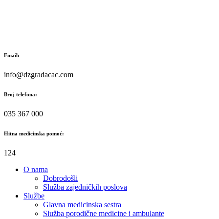
Skip
to
content
Email:
info@dzgradacac.com
Broj telefona:
035 367 000
Hitna medicinska pomoć:
124
O nama
Dobrodošli
Služba zajedničkih poslova
Službe
Glavna medicinska sestra
Služba porodične medicine i ambulante