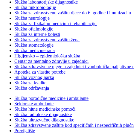
Služba laboratorijske dijagnostike
Služba mikrobiologije
Služba za zdravstvenu zaštitu djece do 6. godine i imunizaciju
Služba neurologije
Služba za fizikalnu medicinu i rehabilitaciju
Služba oftalmologije
Služba za interne bolesti
Služba za zdravstvenu zaštitu žena
Služba stomatologije
Služba medicine rada
Higijensko – epidemiološka služba
Centar za mentalno zdravlje u zajednici
Služba zdravstvene njege u zajednici i vanbolničke palijativne 
Apoteka za vlastite potrebe
Služba voznog parka
Služba za kvalitet
Služba održavanja
Služba porodične medicine i ambulante
Sektorske ambulante
Služba hitne medicinske pomoći
Služba radiološke dijagnostike
Služba ultrazvučne dijagnostike
Služba zdravstvene zaštite kod specifičnih i nespecifičnih plućn
Previjalište