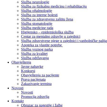
Služba neurologije
Služba za fizikalnu medicinu i rehabilitaciju
Služba oftalmologije
Služba za interne bolesti
Služba za zdravstvenu zaštitu žena
Služba stomatologije
Služba medicine rada
Higijensko – epidemiološka služba
Centar za mentalno zdravlje u zajednici
Služba zdravstvene njege u zajednici i vanbolničke palija
Apoteka za vlastite potrebe
Služba voznog parka
Služba za kvalitet
Služba održavanja
Obavještenja
Javne nabavke
Konkursi
Obavještenja za pacijente
Prava pacijenata
Zakazivanje termina
Novosti
Novosti
Promocija zdravlja
Kontakt
Obrazac za sugestije i žalbe