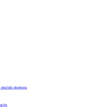
h plućnih oboljenja
aciju