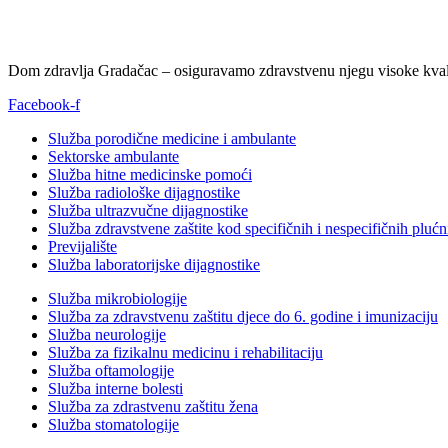
Dom zdravlja Gradačac – osiguravamo zdravstvenu njegu visoke kvali
Facebook-f
Služba porodične medicine i ambulante
Sektorske ambulante
Služba hitne medicinske pomoći
Služba radiološke dijagnostike
Služba ultrazvučne dijagnostike
Služba zdravstvene zaštite kod specifičnih i nespecifičnih plućn
Previjalište
Služba laboratorijske dijagnostike
Služba mikrobiologije
Služba za zdravstvenu zaštitu djece do 6. godine i imunizaciju
Služba neurologije
Služba za fizikalnu medicinu i rehabilitaciju
Služba oftamologije
Služba interne bolesti
Služba za zdrastvenu zaštitu žena
Služba stomatologije