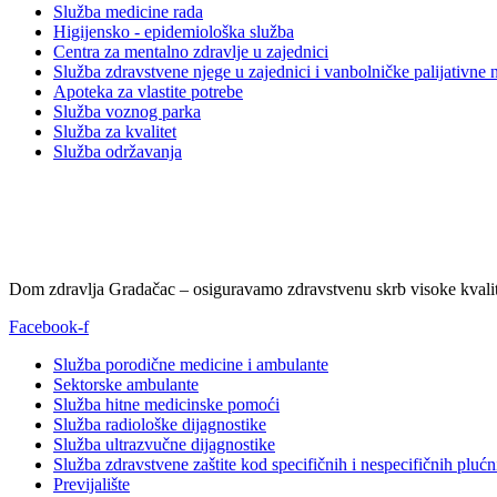
Služba medicine rada
Higijensko - epidemiološka služba
Centra za mentalno zdravlje u zajednici
Služba zdravstvene njege u zajednici i vanbolničke palijativne 
Apoteka za vlastite potrebe
Služba voznog parka
Služba za kvalitet
Služba održavanja
Dom zdravlja Gradačac – osiguravamo zdravstvenu skrb visoke kvalit
Facebook-f
Služba porodične medicine i ambulante
Sektorske ambulante
Služba hitne medicinske pomoći
Služba radiološke dijagnostike
Služba ultrazvučne dijagnostike
Služba zdravstvene zaštite kod specifičnih i nespecifičnih plućn
Previjalište