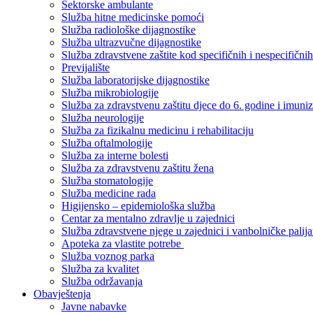
Sektorske ambulante
Služba hitne medicinske pomoći
Služba radiološke dijagnostike
Služba ultrazvučne dijagnostike
Služba zdravstvene zaštite kod specifičnih i nespecifični
Previjalište
Služba laboratorijske dijagnostike
Služba mikrobiologije
Služba za zdravstvenu zaštitu djece do 6. godine i imuniz
Služba neurologije
Služba za fizikalnu medicinu i rehabilitaciju
Služba oftalmologije
Služba za interne bolesti
Služba za zdravstvenu zaštitu žena
Služba stomatologije
Služba medicine rada
Higijensko – epidemiološka služba
Centar za mentalno zdravlje u zajednici
Služba zdravstvene njege u zajednici i vanbolničke palija
Apoteka za vlastite potrebe
Služba voznog parka
Služba za kvalitet
Služba održavanja
Obavještenja
Javne nabavke