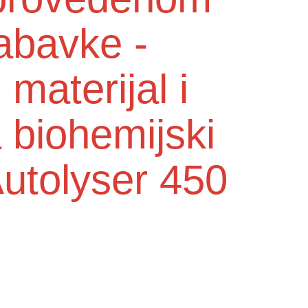
abavke -
 materijal i
 biohemijski
Autolyser 450