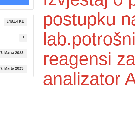
postupku n
148.14 KB
lab.potrošni
1
reagensi za
7. Marta 2023.
7. Marta 2023.
analizator 