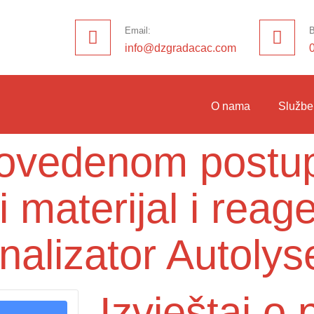
Email:
B
info@dzgradacac.com
O nama
Službe
provedenom post
i materijal i reag
nalizator Autolys
Izvještaj 