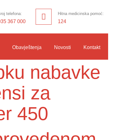
roj telefona:
Hitna medicinska pomoć:
035 367 000
124
Obavještenja
Novosti
Kontakt
upku nabavke
ensi za
er 450
o provedenom