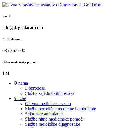
Skip
to
content
Email:
info@dzgradacac.com
Broj telefona:
035 367 000
Hitna medicinska pomoć:
124
O nama
Dobrodošli
Služba zajedničkih poslova
Službe
Glavna medicinska sestra
Služba porodične medicine i ambulante
Sektorske ambulante
Služba hitne medicinske pomoći
Služba radiološke dijagnostike