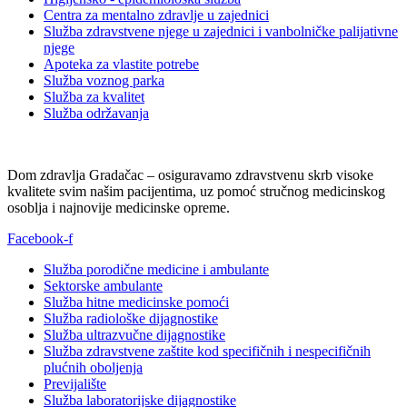
Centra za mentalno zdravlje u zajednici
Služba zdravstvene njege u zajednici i vanbolničke palijativne
njege
Apoteka za vlastite potrebe
Služba voznog parka
Služba za kvalitet
Služba održavanja
Dom zdravlja Gradačac – osiguravamo zdravstvenu skrb visoke
kvalitete svim našim pacijentima, uz pomoć stručnog medicinskog
osoblja i najnovije medicinske opreme.
Facebook-f
Služba porodične medicine i ambulante
Sektorske ambulante
Služba hitne medicinske pomoći
Služba radiološke dijagnostike
Služba ultrazvučne dijagnostike
Služba zdravstvene zaštite kod specifičnih i nespecifičnih
plućnih oboljenja
Previjalište
Služba laboratorijske dijagnostike