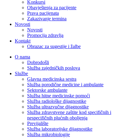
Konkursi
Obavještenja za pacijente
Prava pacijenata
Zakazivanje termina
Novosti
Novosti
Promocija zdravlja
Kontakt
Obrazac za sugestije i žalbe
O nama
Dobrodošli
Služba zajedničkih poslova
Službe
Glavna medicinska sestra
Služba porodične medicine i ambulante
Sektorske ambulante
Služba hitne medicinske pomoći
Služba radiološke dijagnostike
Služba ultrazvučne dijagnostike
Služba zdravstvene zaštite kod specifičnih i
nespecifičnih plućnih oboljenja
Previjalište
Služba laboratorijske dijagnostike
Služba mikrobiologije