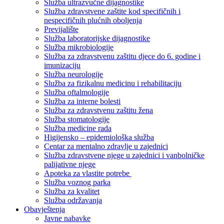
Služba ultrazvučne dijagnostike
Služba zdravstvene zaštite kod specifičnih i
nespecifičnih plućnih oboljenja
Previjalište
Služba laboratorijske dijagnostike
Služba mikrobiologije
Služba za zdravstvenu zaštitu djece do 6. godine i
imunizaciju
Služba neurologije
Služba za fizikalnu medicinu i rehabilitaciju
Služba oftalmologije
Služba za interne bolesti
Služba za zdravstvenu zaštitu žena
Služba stomatologije
Služba medicine rada
Higijensko – epidemiološka služba
Centar za mentalno zdravlje u zajednici
Služba zdravstvene njege u zajednici i vanbolničke
palijativne njege
Apoteka za vlastite potrebe
Služba voznog parka
Služba za kvalitet
Služba održavanja
Obavještenja
Javne nabavke