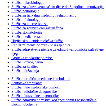
Služba mikrobiologije
Služba za zdravstvenu zaštitu djece do 6. godine i imunizaciju
Služba neurologije
Služba za fizikalnu medicinu i rehabilitaciju
Služba oftalmologije
Služba za interne bolesti
Služba za zdravstvenu zaštitu žena
Služba stomatologije
Služba medicine rada
Higijensko – epidemiološka služba
Centar za mentalno zdravlje u zajednici
Služba zdravstvene njege u zajednici i vanbolničke palijativne
njege
Apoteka za vlastite potrebe
Služba voznog parka
Služba za kvalitet
Služba održavanja
Služba porodične medicine i ambulante
Sektorske ambulante
Služba hitne medicinske pomoći
Služba radiološke dijagnostike
Služba ultrazvučne dijagnostike
Služba zdravstvene zaštite kod specifičnih i nespecifičnih
plućnih oboljenja