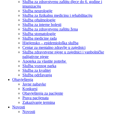
Služba za zdravstvenu zaštitu djece do 6. godine i
imunizaciju
Služba neurologije
Služba za fizikalnu medicinu i rehabilitaciju
Služba oftalmologije
Služba za interne bolesti
Služba za zdravstvenu zaštitu žena
Služba stomatologije
Služba medicine rada
Higijensko – epidemiološka služba
Centar za mentalno zdravlje u zajednici
Služba zdravstvene njege u zajednici i vanbolničke
palijativne njege
Apoteka za vlastite potrebe
Služba voznog parka
Služba za kvalitet
Služba održavanja
Obavještenja
Javne nabavke
Konkursi
Obavještenja za pacijente
Prava pacijenata
Zakazivanje termina
Novosti
Novosti