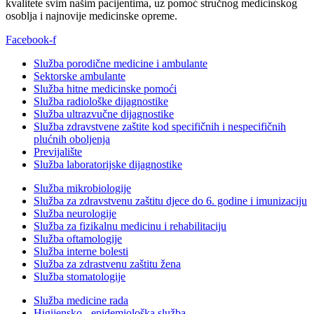
kvalitete svim našim pacijentima, uz pomoć stručnog medicinskog
osoblja i najnovije medicinske opreme.
Facebook-f
Služba porodične medicine i ambulante
Sektorske ambulante
Služba hitne medicinske pomoći
Služba radiološke dijagnostike
Služba ultrazvučne dijagnostike
Služba zdravstvene zaštite kod specifičnih i nespecifičnih
plućnih oboljenja
Previjalište
Služba laboratorijske dijagnostike
Služba mikrobiologije
Služba za zdravstvenu zaštitu djece do 6. godine i imunizaciju
Služba neurologije
Služba za fizikalnu medicinu i rehabilitaciju
Služba oftamologije
Služba interne bolesti
Služba za zdrastvenu zaštitu žena
Služba stomatologije
Služba medicine rada
Higijensko - epidemiološka služba