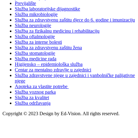
Previjalište
Služba laboratorijske dijagnostike
Služba mikrobiologije
Služba za zdravstvenu zaštitu djece do 6. godine i imunizaciju
Služba neurologije
Služba za fizikalnu medicinu i rehabilitaciju
Služba oftalmologije
Služba za interne bolesti
Služba za zdravstvenu zaštitu žena
Služba stomatologije
Služba medicine rada
Higijensko – epidemiološka služba
Centar za mentalno zdravlje u zajednici
Služba zdravstvene njege u zajednici i vanbolničke palijativne
njege
Apoteka za vlastite potrebe
Služba voznog parka
Služba za kvalitet
Služba održavanja
Copyright © 2023 Design by Ed-Vision. All rights reserved.