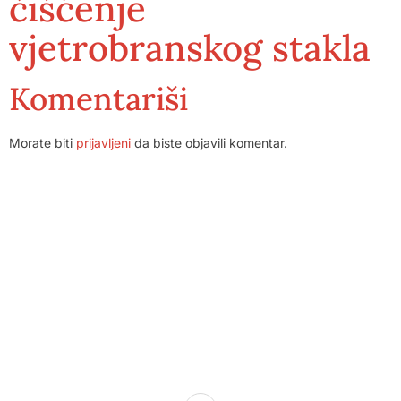
čišćenje
vjetrobranskog stakla
Komentariši
Morate biti
prijavljeni
da biste objavili komentar.
Dom zdravlja Gradačac – osiguravamo zdravstvenu skrb
visoke kvalitete svim našim pacijentima, uz pomoć
stručnog medicinskog osoblja i najnovije medicinske
opreme.