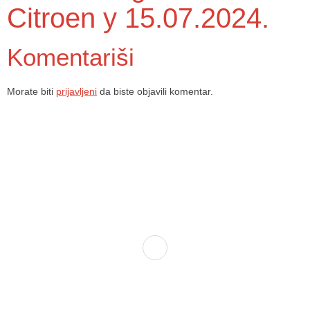
Citroen y 15.07.2024.
Komentariši
Morate biti
prijavljeni
da biste objavili komentar.
Dom zdravlja Gradačac – osiguravamo zdravstvenu skrb visoke
kvalitete svim našim pacijentima, uz pomoć stručnog medicinskog
osoblja i najnovije medicinske opreme.
Služba porodične medicine i ambulante