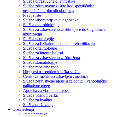
Služba ultrazvučne dijagnostike
Služba zdravstvene zaštite kod specifičnih i
nespecifičnih plućnih oboljenja
Previjalište
Služba laboratorijske dijagnostike
Služba mikrobiologije
Služba za zdravstvenu zaštitu djece do 6. godine i
imunizaciju
Služba neurologije
Služba za fizikalnu medicinu i rehabilitaciju
Služba oftalmologije
Služba za interne bolesti
Služba za zdravstvenu zaštitu žena
Služba stomatologije
Služba medicine rada
Higijensko – epidemiološka služba
Centar za mentalno zdravlje u zajednici
Služba zdravstvene njege u zajednici i vanbolničke
palijativne njege
Apoteka za vlastite potrebe
Služba voznog parka
Služba za kvalitet
Služba održavanja
Obavještenja
Javne nabavke