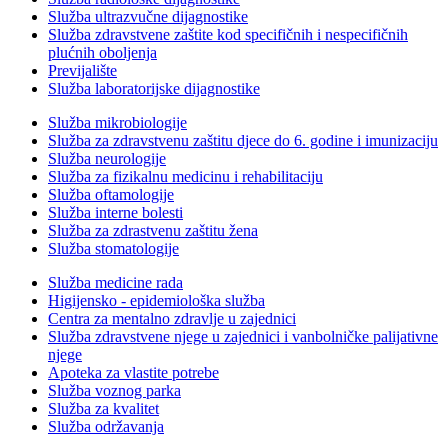
Služba ultrazvučne dijagnostike
Služba zdravstvene zaštite kod specifičnih i nespecifičnih
plućnih oboljenja
Previjalište
Služba laboratorijske dijagnostike
Služba mikrobiologije
Služba za zdravstvenu zaštitu djece do 6. godine i imunizaciju
Služba neurologije
Služba za fizikalnu medicinu i rehabilitaciju
Služba oftamologije
Služba interne bolesti
Služba za zdrastvenu zaštitu žena
Služba stomatologije
Služba medicine rada
Higijensko - epidemiološka služba
Centra za mentalno zdravlje u zajednici
Služba zdravstvene njege u zajednici i vanbolničke palijativne
njege
Apoteka za vlastite potrebe
Služba voznog parka
Služba za kvalitet
Služba održavanja