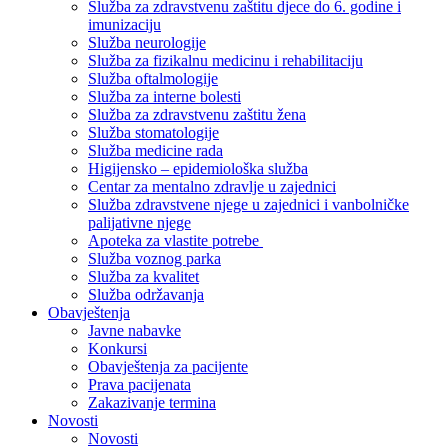
Služba za zdravstvenu zaštitu djece do 6. godine i
imunizaciju
Služba neurologije
Služba za fizikalnu medicinu i rehabilitaciju
Služba oftalmologije
Služba za interne bolesti
Služba za zdravstvenu zaštitu žena
Služba stomatologije
Služba medicine rada
Higijensko – epidemiološka služba
Centar za mentalno zdravlje u zajednici
Služba zdravstvene njege u zajednici i vanbolničke
palijativne njege
Apoteka za vlastite potrebe
Služba voznog parka
Služba za kvalitet
Služba održavanja
Obavještenja
Javne nabavke
Konkursi
Obavještenja za pacijente
Prava pacijenata
Zakazivanje termina
Novosti
Novosti