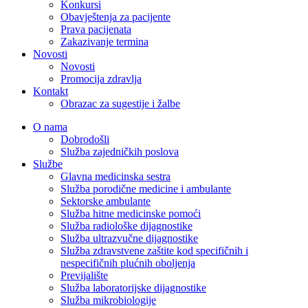
Konkursi
Obavještenja za pacijente
Prava pacijenata
Zakazivanje termina
Novosti
Novosti
Promocija zdravlja
Kontakt
Obrazac za sugestije i žalbe
O nama
Dobrodošli
Služba zajedničkih poslova
Službe
Glavna medicinska sestra
Služba porodične medicine i ambulante
Sektorske ambulante
Služba hitne medicinske pomoći
Služba radiološke dijagnostike
Služba ultrazvučne dijagnostike
Služba zdravstvene zaštite kod specifičnih i
nespecifičnih plućnih oboljenja
Previjalište
Služba laboratorijske dijagnostike
Služba mikrobiologije