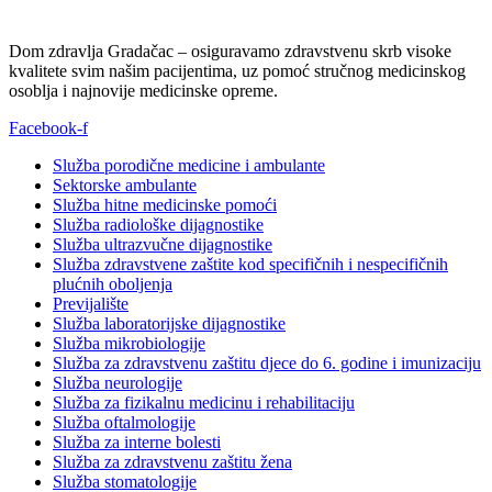
Dom zdravlja Gradačac – osiguravamo zdravstvenu skrb visoke
kvalitete svim našim pacijentima, uz pomoć stručnog medicinskog
osoblja i najnovije medicinske opreme.
Facebook-f
Služba porodične medicine i ambulante
Sektorske ambulante
Služba hitne medicinske pomoći
Služba radiološke dijagnostike
Služba ultrazvučne dijagnostike
Služba zdravstvene zaštite kod specifičnih i nespecifičnih
plućnih oboljenja
Previjalište
Služba laboratorijske dijagnostike
Služba mikrobiologije
Služba za zdravstvenu zaštitu djece do 6. godine i imunizaciju
Služba neurologije
Služba za fizikalnu medicinu i rehabilitaciju
Služba oftalmologije
Služba za interne bolesti
Služba za zdravstvenu zaštitu žena
Služba stomatologije