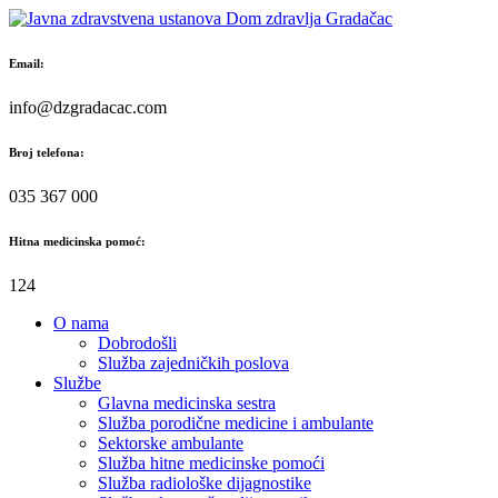
Skip
to
content
Email:
info@dzgradacac.com
Broj telefona:
035 367 000
Hitna medicinska pomoć:
124
O nama
Dobrodošli
Služba zajedničkih poslova
Službe
Glavna medicinska sestra
Služba porodične medicine i ambulante
Sektorske ambulante
Služba hitne medicinske pomoći
Služba radiološke dijagnostike