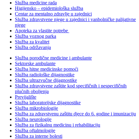
Služba medicine rada
Higijensko – epidemiološka služba
Centar za mentalno zdravlje u zajednici
Služba zdravstvene njege u zajednici i vanbolničke palijativne
njege
Apoteka za vlastite potrebe
Služba voznog parka
Služba za kvalitet
Služba održavanja
Služba porodične medicine i ambulante
Sektorske ambulante
Služba hitne medicinske pomoći
Služba radiološke dijagnostike
Služba ultrazvučne dijagnostike
Služba zdravstvene zaštite kod specifičnih i nespecifičnih
plućnih oboljenja
Previjalište
Služba laboratorijske dijagnostike
Služba mikrobiologije
Služba za zdravstvenu zaštitu djece do 6. godine i imunizaciju
Služba neurologije
Služba za fizikalnu medicinu i rehabilitaciju
Služba oftalmologije
Služba za interne bolesti