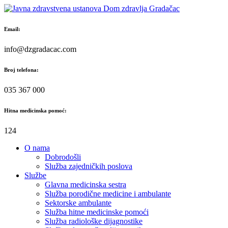
Skip
to
content
Email:
info@dzgradacac.com
Broj telefona:
035 367 000
Hitna medicinska pomoć:
124
O nama
Dobrodošli
Služba zajedničkih poslova
Službe
Glavna medicinska sestra
Služba porodične medicine i ambulante
Sektorske ambulante
Služba hitne medicinske pomoći
Služba radiološke dijagnostike