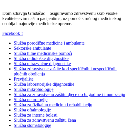
Dom zdravlja Gradačac – osiguravamo zdravstvenu skrb visoke
kvalitete svim našim pacijentima, uz pomoć stručnog medicinskog
osoblja i najnovije medicinske opreme.
Facebook-f
Služba porodične medicine i ambulante
Sektorske ambulante
Služba hitne medicinske pomoći
Služba radiološke dijagnostike
Služba ultrazvučne dijagnostike
Služba zdravstvene zaštite kod specifičnih i nespecifičnih
plućnih oboljenja
Previjalište
Služba laboratorijske dijagnostike
Služba mikrobiologije
Služba za zdravstvenu zaštitu djece do 6. godine i imunizaciju
Služba neurologije
Služba za fizikalnu medicinu i rehabilitaciju
Služba oftalmologije
Služba za interne bolesti
Služba za zdravstvenu zaštitu žena
Služba stomatologije