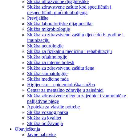
Služba ultrazvučne dijagnostike
Služba zdravstvene zaštite kod specifičnih i
nespecifičnih plućnih oboljenja
Previjalište
Služba laboratorijske dijagnostike
Služba mikrobiologije
Služba za zdravstvenu zaštitu djece do 6. godine i
imunizaciju
Služba neurologije
Služba za fizikalnu medicinu i rehabilitaciju
Služba oftalmologije
Služba za interne bolesti
Služba za zdravstvenu zaštitu žena
Služba stomatologije
Služba medicine rada
Higijensko – epidemiološka služba
Centar za mentalno zdravlje u zajednici
Služba zdravstvene njege u zajednici i vanbolničke
palijativne njege
Apoteka za vlastite potrebe
Služba voznog parka
Služba za kvalitet
Služba održavanja
Obavještenja
Javne nabavke