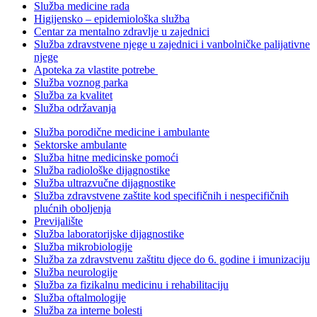
Služba medicine rada
Higijensko – epidemiološka služba
Centar za mentalno zdravlje u zajednici
Služba zdravstvene njege u zajednici i vanbolničke palijativne
njege
Apoteka za vlastite potrebe
Služba voznog parka
Služba za kvalitet
Služba održavanja
Služba porodične medicine i ambulante
Sektorske ambulante
Služba hitne medicinske pomoći
Služba radiološke dijagnostike
Služba ultrazvučne dijagnostike
Služba zdravstvene zaštite kod specifičnih i nespecifičnih
plućnih oboljenja
Previjalište
Služba laboratorijske dijagnostike
Služba mikrobiologije
Služba za zdravstvenu zaštitu djece do 6. godine i imunizaciju
Služba neurologije
Služba za fizikalnu medicinu i rehabilitaciju
Služba oftalmologije
Služba za interne bolesti