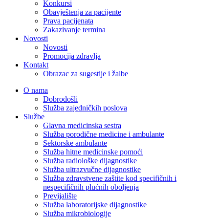
Konkursi
Obavještenja za pacijente
Prava pacijenata
Zakazivanje termina
Novosti
Novosti
Promocija zdravlja
Kontakt
Obrazac za sugestije i žalbe
O nama
Dobrodošli
Služba zajedničkih poslova
Službe
Glavna medicinska sestra
Služba porodične medicine i ambulante
Sektorske ambulante
Služba hitne medicinske pomoći
Služba radiološke dijagnostike
Služba ultrazvučne dijagnostike
Služba zdravstvene zaštite kod specifičnih i
nespecifičnih plućnih oboljenja
Previjalište
Služba laboratorijske dijagnostike
Služba mikrobiologije