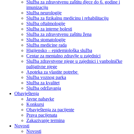
Služba za zdravstvenu zaštitu djece do 6. godine i
imunizaciju
Služba neurologije
Služba za fizikalnu medicinu i rehabilitaciju
Služba oftalmologije
Služba za interne bolesti
Služba za zdravstvenu zaštitu žena
Služba stomatologije
Služba medicine rada
Higijensko – epidemiološka služba
Centar za mentalno zdravlje u zajednici
Služba zdravstvene njege u zajednici i vanbolničke
palijativne njege
Apoteka za vlastite potrebe
Služba voznog parka
Služba za kvalitet
Služba održavanja
Obavještenja
Javne nabavke
Konkursi
Obavještenja za pacijente
Prava pacijenata
Zakazivanje termina
Novosti
Novosti