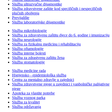
Služba ultrazvučne dijagnostike
Služba zdravstvene zaštite kod specifičnih i nespecifičnih
plućnih oboljenja
Previjalište
Služba laboratorijske dijagnostike
Služba mikrobiologije
Služba za zdravstvenu zaštitu djece do 6. godine i imunizaciju
Služba neurologije
Služba za fizikalnu medicinu i rehabilitaciju
Služba oftamologije
Služba interne bolesti
Služba za zdrastvenu zaštitu žena
Služba stomatologije
Služba medicine rada
Higijensko - epidemiološka služba
Centra za mentalno zdravlje u zajednici
Služba zdravstvene njege u zajednici i vanbolničke palijativne
njege
Apoteka za vlastite potrebe
Služba voznog parka
Služba za kvalitet
Služba održavanja