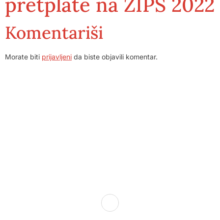
pretplate na ZIPS 2022
Komentariši
Morate biti
prijavljeni
da biste objavili komentar.
Dom zdravlja Gradačac – osiguravamo zdravstvenu skrb
visoke kvalitete svim našim pacijentima, uz pomoć
stručnog medicinskog osoblja i najnovije medicinske
opreme.