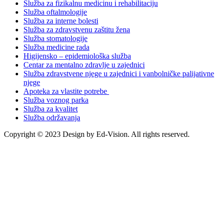
Služba za fizikalnu medicinu i rehabilitaciju
Služba oftalmologije
Služba za interne bolesti
Služba za zdravstvenu zaštitu žena
Služba stomatologije
Služba medicine rada
Higijensko – epidemiološka služba
Centar za mentalno zdravlje u zajednici
Služba zdravstvene njege u zajednici i vanbolničke palijativne
njege
Apoteka za vlastite potrebe
Služba voznog parka
Služba za kvalitet
Služba održavanja
Copyright © 2023 Design by Ed-Vision. All rights reserved.