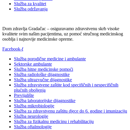
Služba za kvalitet
Služba održavanja
Dom zdravlja Gradačac – osiguravamo zdravstvenu skrb visoke
kvalitete svim našim pacijentima, uz pomoć stručnog medicinskog
osoblja i najnovije medicinske opreme.
Facebook-f
Služba porodične medicine i ambulante
Sektorske ambulante
Služba hitne medicinske pomoći
Služba radiološke dijagnostike
Služba ultrazvučne dijagnostike
Služba zdravstvene zaštite kod specifičnih i nespecifičnih
plućnih oboljenja
Previjalište
Služba laboratorijske dijagnostike
Služba mikrobiologije
Služba za zdravstvenu zaštitu djece do 6. godine i imunizaciju
Služba neurologije
Služba za fizikalnu medicinu i rehabilitaciju
Služba oftalmologije