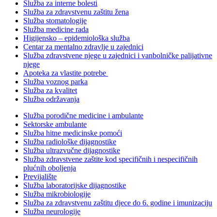
Služba za interne bolesti
Služba za zdravstvenu zaštitu žena
Služba stomatologije
Služba medicine rada
Higijensko – epidemiološka služba
Centar za mentalno zdravlje u zajednici
Služba zdravstvene njege u zajednici i vanbolničke palijativne
njege
Apoteka za vlastite potrebe
Služba voznog parka
Služba za kvalitet
Služba održavanja
Služba porodične medicine i ambulante
Sektorske ambulante
Služba hitne medicinske pomoći
Služba radiološke dijagnostike
Služba ultrazvučne dijagnostike
Služba zdravstvene zaštite kod specifičnih i nespecifičnih
plućnih oboljenja
Previjalište
Služba laboratorijske dijagnostike
Služba mikrobiologije
Služba za zdravstvenu zaštitu djece do 6. godine i imunizaciju
Služba neurologije