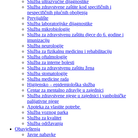
Služba ultrazvučne dijagnostike
Služba zdravstvene zaštite kod specifičnih i
nespecifičnih plućnih oboljenja
Previjalište
Služba laboratorijske dijagnostike
Služba mikrobiologije
Služba za zdravstvenu zaštitu djece do 6. godine i
imunizaciju
Služba neurologije
Služba za fizikalnu medicinu i rehabilitaciju
Služba oftalmologije
Služba za interne bolesti
Služba za zdravstvenu zaštitu žena
Služba stomatologije
Služba medicine rada
Higijensko – epidemiološka služba
Centar za mentalno zdravlje u zajednici
Služba zdravstvene njege u zajednici i vanbolničke
palijativne njege
Apoteka za vlastite potrebe
Služba voznog parka
Služba za kvalitet
Služba održavanja
Obavještenja
Javne nabavke