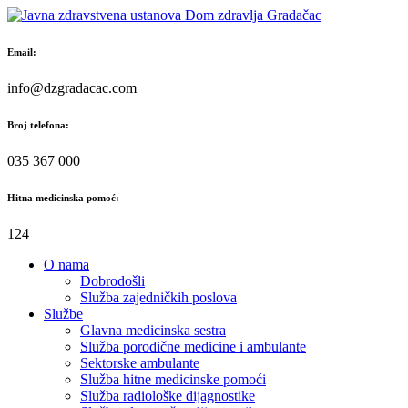
Skip
to
content
Email:
info@dzgradacac.com
Broj telefona:
035 367 000
Hitna medicinska pomoć:
124
O nama
Dobrodošli
Služba zajedničkih poslova
Službe
Glavna medicinska sestra
Služba porodične medicine i ambulante
Sektorske ambulante
Služba hitne medicinske pomoći
Služba radiološke dijagnostike