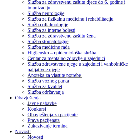
Služba za zdravstvenu zaštitu djece do 6. godine i
imunizaciju
Služba neurologije
Služba za fizikalnu medicinu i rehabilitaciju
Služba oftalmologije
Služba za interne bolesti
Služba za zdravstvenu zaštitu žena
Služba stomatologije
Služba medicine rada
Higijensko – epidemiološka služba
Centar za mentalno zdravlje u zajednici
Služba zdravstvene njege u zajednici i vanbolničke
palijativne njege
Apoteka za vlastite potrebe
Služba voznog parka
Služba za kvalitet
Služba održavanja
Obavještenja
Javne nabavke
Konkursi
Obavještenja za pacijente
Prava pacijenata
Zakazivanje termina
Novosti
Novosti