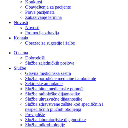
Konkursi
Obavještenja za pacijente
Prava pacijenata
Zakazivanje termina
Novosti
Novosti
Promocija zdravlja
Kontakt
Obrazac za sugestije i žalbe
O nama
Dobrodošli
Služba zajedničkih poslova
Službe
Glavna medicinska sestra
Služba porodične medicine i ambulante
Sektorske ambulante
Služba hitne medicinske pomoći
Služba radiološke dijagnostike
Služba ultrazvučne dijagnostike
Služba zdravstvene zaštite kod specifičnih i
nespecifičnih plućnih oboljenja
Previjalište
Služba laboratorijske dijagnostike
Služba mikrobiologije