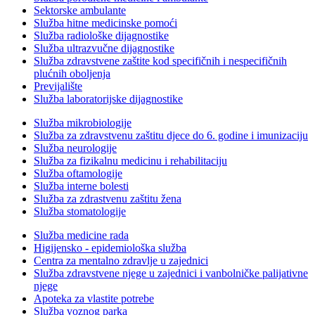
Sektorske ambulante
Služba hitne medicinske pomoći
Služba radiološke dijagnostike
Služba ultrazvučne dijagnostike
Služba zdravstvene zaštite kod specifičnih i nespecifičnih
plućnih oboljenja
Previjalište
Služba laboratorijske dijagnostike
Služba mikrobiologije
Služba za zdravstvenu zaštitu djece do 6. godine i imunizaciju
Služba neurologije
Služba za fizikalnu medicinu i rehabilitaciju
Služba oftamologije
Služba interne bolesti
Služba za zdrastvenu zaštitu žena
Služba stomatologije
Služba medicine rada
Higijensko - epidemiološka služba
Centra za mentalno zdravlje u zajednici
Služba zdravstvene njege u zajednici i vanbolničke palijativne
njege
Apoteka za vlastite potrebe
Služba voznog parka