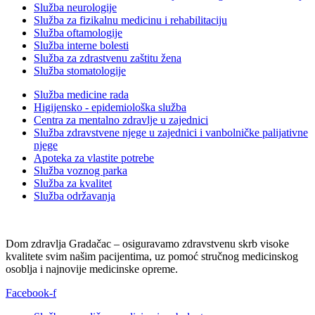
Služba neurologije
Služba za fizikalnu medicinu i rehabilitaciju
Služba oftamologije
Služba interne bolesti
Služba za zdrastvenu zaštitu žena
Služba stomatologije
Služba medicine rada
Higijensko - epidemiološka služba
Centra za mentalno zdravlje u zajednici
Služba zdravstvene njege u zajednici i vanbolničke palijativne
njege
Apoteka za vlastite potrebe
Služba voznog parka
Služba za kvalitet
Služba održavanja
Dom zdravlja Gradačac – osiguravamo zdravstvenu skrb visoke
kvalitete svim našim pacijentima, uz pomoć stručnog medicinskog
osoblja i najnovije medicinske opreme.
Facebook-f