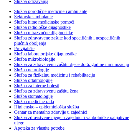
Služba održavanja
Služba porodične medicine i ambulante
Sektorske ambulante
Služba hitne medicinske pomoći
Služba radiološke dijagnostike
Služba ultrazvučne dijagnostike
Služba zdravstvene zaštite kod specifičnih i nespecifičnih
plućnih oboljenja
Previjalište
Služba laboratorijske dijagnostike
Služba mikrobiologije
Služba za zdravstvenu zaštitu djece do 6. godine i imunizaciju
Služba neurologije
Služba za fizikalnu medicinu i rehabilitaciju
Služba oftalmologije
Služba za interne bolesti
Služba za zdravstvenu zaštitu žena
Služba stomatologije
Služba medicine rada
Higijensko – epidemiološka služba
Centar za mentalno zdravlje u zajednici
Služba zdravstvene njege u zajednici i vanbolničke palijativne
njege
Apoteka za vlastite potrebe