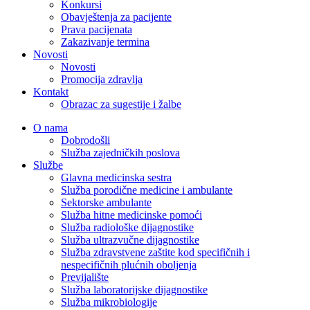
Konkursi
Obavještenja za pacijente
Prava pacijenata
Zakazivanje termina
Novosti
Novosti
Promocija zdravlja
Kontakt
Obrazac za sugestije i žalbe
O nama
Dobrodošli
Služba zajedničkih poslova
Službe
Glavna medicinska sestra
Služba porodične medicine i ambulante
Sektorske ambulante
Služba hitne medicinske pomoći
Služba radiološke dijagnostike
Služba ultrazvučne dijagnostike
Služba zdravstvene zaštite kod specifičnih i
nespecifičnih plućnih oboljenja
Previjalište
Služba laboratorijske dijagnostike
Služba mikrobiologije