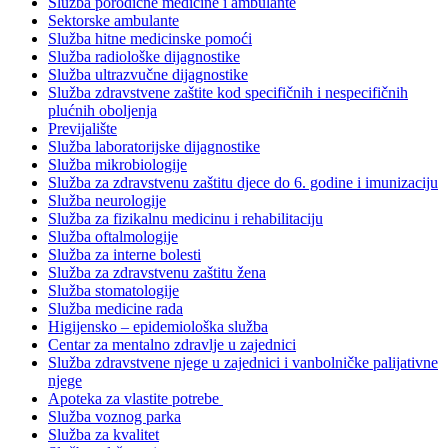
Služba porodične medicine i ambulante
Sektorske ambulante
Služba hitne medicinske pomoći
Služba radiološke dijagnostike
Služba ultrazvučne dijagnostike
Služba zdravstvene zaštite kod specifičnih i nespecifičnih
plućnih oboljenja
Previjalište
Služba laboratorijske dijagnostike
Služba mikrobiologije
Služba za zdravstvenu zaštitu djece do 6. godine i imunizaciju
Služba neurologije
Služba za fizikalnu medicinu i rehabilitaciju
Služba oftalmologije
Služba za interne bolesti
Služba za zdravstvenu zaštitu žena
Služba stomatologije
Služba medicine rada
Higijensko – epidemiološka služba
Centar za mentalno zdravlje u zajednici
Služba zdravstvene njege u zajednici i vanbolničke palijativne
njege
Apoteka za vlastite potrebe
Služba voznog parka
Služba za kvalitet