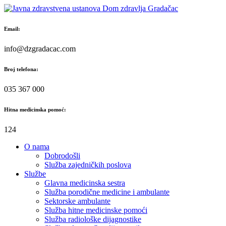
Skip
to
content
Email:
info@dzgradacac.com
Broj telefona:
035 367 000
Hitna medicinska pomoć:
124
O nama
Dobrodošli
Služba zajedničkih poslova
Službe
Glavna medicinska sestra
Služba porodične medicine i ambulante
Sektorske ambulante
Služba hitne medicinske pomoći
Služba radiološke dijagnostike