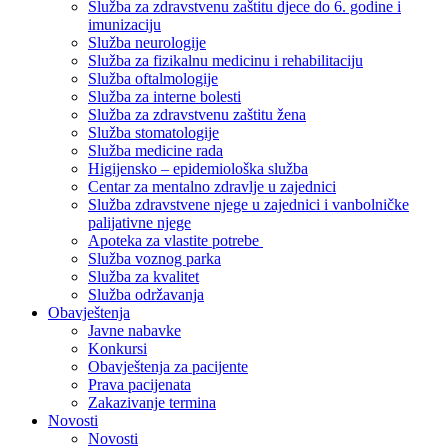
Služba za zdravstvenu zaštitu djece do 6. godine i
imunizaciju
Služba neurologije
Služba za fizikalnu medicinu i rehabilitaciju
Služba oftalmologije
Služba za interne bolesti
Služba za zdravstvenu zaštitu žena
Služba stomatologije
Služba medicine rada
Higijensko – epidemiološka služba
Centar za mentalno zdravlje u zajednici
Služba zdravstvene njege u zajednici i vanbolničke
palijativne njege
Apoteka za vlastite potrebe
Služba voznog parka
Služba za kvalitet
Služba održavanja
Obavještenja
Javne nabavke
Konkursi
Obavještenja za pacijente
Prava pacijenata
Zakazivanje termina
Novosti
Novosti