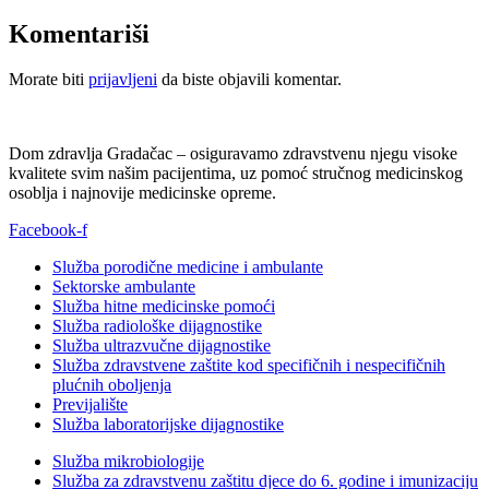
Komentariši
Morate biti
prijavljeni
da biste objavili komentar.
Dom zdravlja Gradačac – osiguravamo zdravstvenu njegu visoke
kvalitete svim našim pacijentima, uz pomoć stručnog medicinskog
osoblja i najnovije medicinske opreme.
Facebook-f
Služba porodične medicine i ambulante
Sektorske ambulante
Služba hitne medicinske pomoći
Služba radiološke dijagnostike
Služba ultrazvučne dijagnostike
Služba zdravstvene zaštite kod specifičnih i nespecifičnih
plućnih oboljenja
Previjalište
Služba laboratorijske dijagnostike
Služba mikrobiologije
Služba za zdravstvenu zaštitu djece do 6. godine i imunizaciju