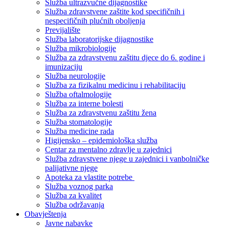
Služba ultrazvučne dijagnostike
Služba zdravstvene zaštite kod specifičnih i
nespecifičnih plućnih oboljenja
Previjalište
Služba laboratorijske dijagnostike
Služba mikrobiologije
Služba za zdravstvenu zaštitu djece do 6. godine i
imunizaciju
Služba neurologije
Služba za fizikalnu medicinu i rehabilitaciju
Služba oftalmologije
Služba za interne bolesti
Služba za zdravstvenu zaštitu žena
Služba stomatologije
Služba medicine rada
Higijensko – epidemiološka služba
Centar za mentalno zdravlje u zajednici
Služba zdravstvene njege u zajednici i vanbolničke
palijativne njege
Apoteka za vlastite potrebe
Služba voznog parka
Služba za kvalitet
Služba održavanja
Obavještenja
Javne nabavke