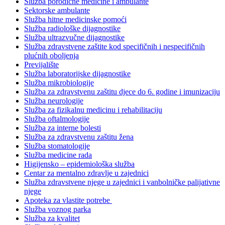
Služba porodične medicine i ambulante
Sektorske ambulante
Služba hitne medicinske pomoći
Služba radiološke dijagnostike
Služba ultrazvučne dijagnostike
Služba zdravstvene zaštite kod specifičnih i nespecifičnih
plućnih oboljenja
Previjalište
Služba laboratorijske dijagnostike
Služba mikrobiologije
Služba za zdravstvenu zaštitu djece do 6. godine i imunizaciju
Služba neurologije
Služba za fizikalnu medicinu i rehabilitaciju
Služba oftalmologije
Služba za interne bolesti
Služba za zdravstvenu zaštitu žena
Služba stomatologije
Služba medicine rada
Higijensko – epidemiološka služba
Centar za mentalno zdravlje u zajednici
Služba zdravstvene njege u zajednici i vanbolničke palijativne
njege
Apoteka za vlastite potrebe
Služba voznog parka
Služba za kvalitet