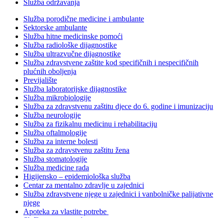
Služba održavanja
Služba porodične medicine i ambulante
Sektorske ambulante
Služba hitne medicinske pomoći
Služba radiološke dijagnostike
Služba ultrazvučne dijagnostike
Služba zdravstvene zaštite kod specifičnih i nespecifičnih
plućnih oboljenja
Previjalište
Služba laboratorijske dijagnostike
Služba mikrobiologije
Služba za zdravstvenu zaštitu djece do 6. godine i imunizaciju
Služba neurologije
Služba za fizikalnu medicinu i rehabilitaciju
Služba oftalmologije
Služba za interne bolesti
Služba za zdravstvenu zaštitu žena
Služba stomatologije
Služba medicine rada
Higijensko – epidemiološka služba
Centar za mentalno zdravlje u zajednici
Služba zdravstvene njege u zajednici i vanbolničke palijativne
njege
Apoteka za vlastite potrebe