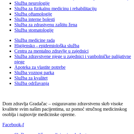
Služba neurologije
Služba za fizikalnu medicinu i rehabilitaciju
Služba oftamologije
Služba interne bolesti
Služba za zdrastvenu zaštitu žena
Služba stomatologije
Služba medicine rada
Higijensko - epidemiološka služba
Centra za mentalno zdravlje u zajednici
Služba zdravstvene njege u zajednici i vanbolničke palijativne
njege
Apoteka za vlastite potrebe
Služba voznog parka
Služba za kvalitet
Služba održavanja
Dom zdravlja Gradačac – osiguravamo zdravstvenu skrb visoke
kvalitete svim našim pacijentima, uz pomoć stručnog medicinskog
osoblja i najnovije medicinske opreme.
Facebook-f