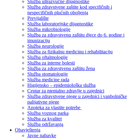
Služba ultrazvučne dijagnostike
Služba zdravstvene zaštite kod specifičnih i
nespecifičnih plućnih oboljenja
Previjalište
Služba laboratorijske dijagnostike
Služba mikrobiologije
Služba za zdravstvenu zaštitu djece do 6. godine i
imunizaciju
Služba neurologije
Služba za fizikalnu medicinu i rehabilitaciju
Služba oftalmologije
Služba za interne bolesti
Služba za zdravstvenu zaštitu žena
Služba stomatologije
Služba medicine rada
Higijensko – epidemiološka služba
Centar za mentalno zdravlje u zajednici
Služba zdravstvene njege u zajednici i vanbolničke
palijativne njege
Apoteka za vlastite potrebe
Služba voznog parka
Služba za kvalitet
Služba održavanja
Obavještenja
Javne nabavke