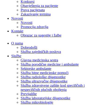
Konkursi
Obavještenja za pacijente
Prava pacijenata
Zakazivanje termina
Novosti
Novosti
Promocija zdravlja
Kontakt
Obrazac za sugestije i žalbe
O nama
Dobrodošli
Služba zajedničkih poslova
Službe
Glavna medicinska sestra
Služba porodične medicine i ambulante
Sektorske ambulante
Služba hitne medicinske pomoći
Služba radiološke dijagnostike
Služba ultrazvučne dijagnostike
Služba zdravstvene zaštite kod specifičnih i
nespecifičnih plućnih oboljenja
Previjalište
Služba laboratorijske dijagnostike
Služba mikrobiologije