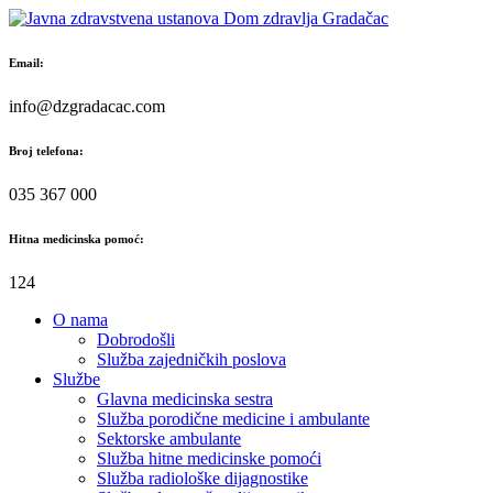
Skip
to
content
Email:
info@dzgradacac.com
Broj telefona:
035 367 000
Hitna medicinska pomoć:
124
O nama
Dobrodošli
Služba zajedničkih poslova
Službe
Glavna medicinska sestra
Služba porodične medicine i ambulante
Sektorske ambulante
Služba hitne medicinske pomoći
Služba radiološke dijagnostike