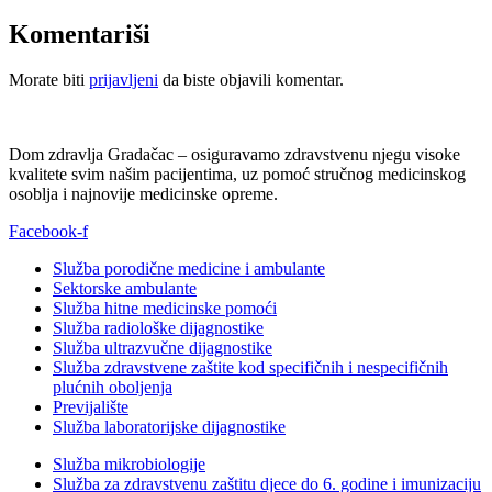
Komentariši
Morate biti
prijavljeni
da biste objavili komentar.
Dom zdravlja Gradačac – osiguravamo zdravstvenu njegu visoke
kvalitete svim našim pacijentima, uz pomoć stručnog medicinskog
osoblja i najnovije medicinske opreme.
Facebook-f
Služba porodične medicine i ambulante
Sektorske ambulante
Služba hitne medicinske pomoći
Služba radiološke dijagnostike
Služba ultrazvučne dijagnostike
Služba zdravstvene zaštite kod specifičnih i nespecifičnih
plućnih oboljenja
Previjalište
Služba laboratorijske dijagnostike
Služba mikrobiologije
Služba za zdravstvenu zaštitu djece do 6. godine i imunizaciju