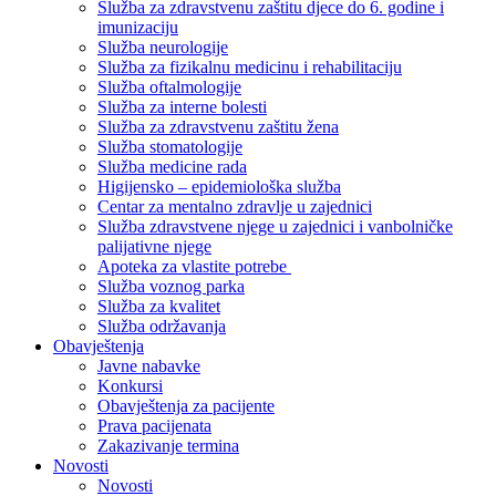
Služba za zdravstvenu zaštitu djece do 6. godine i
imunizaciju
Služba neurologije
Služba za fizikalnu medicinu i rehabilitaciju
Služba oftalmologije
Služba za interne bolesti
Služba za zdravstvenu zaštitu žena
Služba stomatologije
Služba medicine rada
Higijensko – epidemiološka služba
Centar za mentalno zdravlje u zajednici
Služba zdravstvene njege u zajednici i vanbolničke
palijativne njege
Apoteka za vlastite potrebe
Služba voznog parka
Služba za kvalitet
Služba održavanja
Obavještenja
Javne nabavke
Konkursi
Obavještenja za pacijente
Prava pacijenata
Zakazivanje termina
Novosti
Novosti