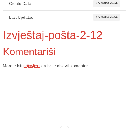
Create Date
27. Marta 2023.
Last Updated
27. Marta 2023.
Izvještaj-pošta-2-12
Komentariši
Morate biti
prijavljeni
da biste objavili komentar.
Dom zdravlja Gradačac – osiguravamo zdravstvenu skrb visoke
kvalitete svim našim pacijentima, uz pomoć stručnog medicinskog
osoblja i najnovije medicinske opreme.