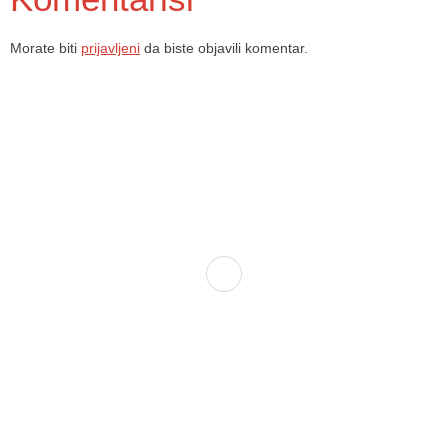
Morate biti
prijavljeni
da biste objavili komentar.
Dom zdravlja Gradačac – osiguravamo zdravstvenu skrb visoke
kvalitete svim našim pacijentima, uz pomoć stručnog medicinskog
osoblja i najnovije medicinske opreme.
Služba porodične medicine i ambulante
Sektorske ambulante
Služba hitne medicinske pomoći
Služba radiološke dijagnostike