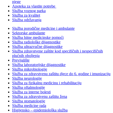
njege
Apoteka za vlastite potrebe
Služba voznog parka
Služba za kvalitet
Služba održavanja
Služba porodične medicine i ambulante
Sektorske ambulante
Služba hitne medicinske pomoći
Služba radiološke dijagnostike
Služba ultrazvučne dijagnostike
Služba zdravstvene zaštite kod specifičnih i nespecifičnih
plućnih oboljenja
Previjalište
Služba laboratorijske dijagnostike
Služba mikrobiologije
Služba za zdravstvenu zaštitu djece do 6. godine i imunizaciju
Služba neurologije
Služba za fizikalnu medicinu i rehabilitaciju
Služba oftalmologije
Služba za interne bolesti
Služba za zdravstvenu zaštitu žena
Služba stomatologije
Služba medicine rada
Higijensko – epidemiološka služba