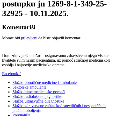
postupku jn 1269-8-1-349-25-
32925 - 10.11.2025.
Komentariši
Morate biti
prijavljeni
da biste objavili komentar.
Dom zdravlja Gradačac – osiguravamo zdravstvenu njegu visoke
kvalitete svim našim pacijentima, uz pomoć stručnog medicinskog
osoblja i najnovije medicinske opreme.
Facebook-f
Služba porodične medicine i ambulante
Sektorske ambulante
Služba hitne medicinske pomoći
Služba radiološke dijagnostike
Služba ultrazvučne dijagnostike
Služba zdravstvene zaštite kod specifičnih i nespecifičnih
plućnih oboljenja
Previjalište