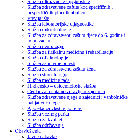
Služba ultrazvučne dijagnostike
Služba zdravstvene zaštite kod specifičnih i
nespecifičnih plućnih oboljenja
Previjalište
Služba laboratorijske dijagnostike
Služba mikrobiologije
Služba za zdravstvenu zaštitu djece do 6. godine i
imunizaciju
Služba neurologije
Služba za fizikalnu medicinu i rehabilitaciju
Služba oftalmologije
Služba za interne bolesti
Služba za zdravstvenu zaštitu žena
Služba stomatologije
Služba medicine rada
Higijensko – epidemiološka služba
Centar za mentalno zdravlje u zajednici
Služba zdravstvene njege u zajednici i vanbolničke
palijativne njege
Apoteka za vlastite potrebe
Služba voznog parka
Služba za kvalitet
Služba održavanja
Obavještenja
Javne nabavke