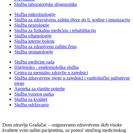
Služba laboratorijske dijagnostike
Služba mikrobiologije
Služba za zdravstvenu zaštitu djece do 6. godine i imunizaciju
Služba neurologije
Služba za fizikalnu medicinu i rehabilitaciju
Služba oftamologije
Služba interne bolesti
Služba za zdrastvenu zaštitu žena
Služba stomatologije
Služba medicine rada
Higijensko - epidemiološka služba
Centra za mentalno zdravlje u zajednici
Služba zdravstvene njege u zajednici i vanbolničke palijativne
njege
Apoteka za vlastite potrebe
Služba voznog parka
Služba za kvalitet
Služba održavanja
Dom zdravlja Gradačac – osiguravamo zdravstvenu skrb visoke
kvalitete svim našim pacijentima, uz pomoć stručnog medicinskog