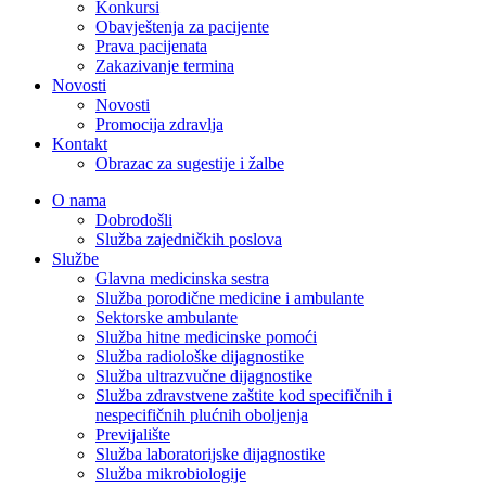
Konkursi
Obavještenja za pacijente
Prava pacijenata
Zakazivanje termina
Novosti
Novosti
Promocija zdravlja
Kontakt
Obrazac za sugestije i žalbe
O nama
Dobrodošli
Služba zajedničkih poslova
Službe
Glavna medicinska sestra
Služba porodične medicine i ambulante
Sektorske ambulante
Služba hitne medicinske pomoći
Služba radiološke dijagnostike
Služba ultrazvučne dijagnostike
Služba zdravstvene zaštite kod specifičnih i
nespecifičnih plućnih oboljenja
Previjalište
Služba laboratorijske dijagnostike
Služba mikrobiologije