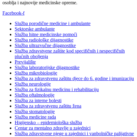
osoblja i najnovije medicinske opreme.
Facebook-f
Služba porodične medicine i ambulante
Sektorske ambulante
Služba hitne medicinske pomoći
Služba radiološke dijagnostike
Služba ultrazvučne dijagnostike
Služba zdravstvene zaštite kod specifičnih i nespecifičnih
plućnih oboljenja
Previjalište
Služba laboratorijske dijagnostike
Služba mikrobiologije
Služba za zdravstvenu zaštitu djece do 6. godine i imunizaciju
Služba neurologije
Služba za fizikalnu medicinu i rehabilitaciju
Služba oftalmologije
Služba za interne bolesti
Služba za zdravstvenu zaštitu žena
Služba stomatologije
Služba medicine rada
Higijensko – epidemiološka služba
Centar za mentalno zdravlje u zajednici
Služba zdravstvene njege u zajednici i vanbolničke palijativne