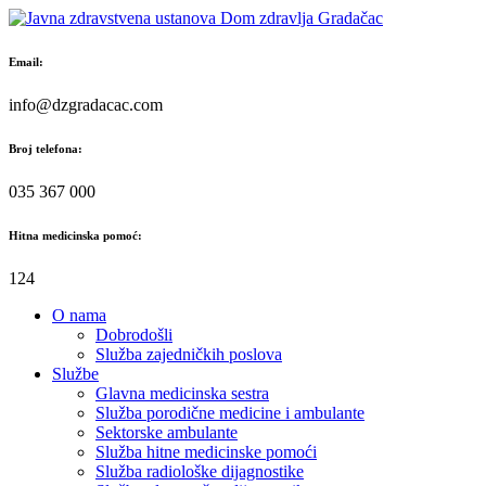
Skip
to
content
Email:
info@dzgradacac.com
Broj telefona:
035 367 000
Hitna medicinska pomoć:
124
O nama
Dobrodošli
Služba zajedničkih poslova
Službe
Glavna medicinska sestra
Služba porodične medicine i ambulante
Sektorske ambulante
Služba hitne medicinske pomoći
Služba radiološke dijagnostike