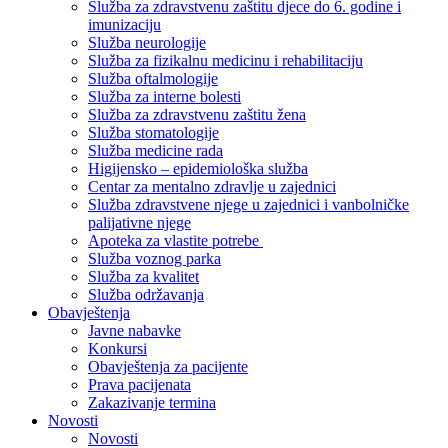
Služba za zdravstvenu zaštitu djece do 6. godine i
imunizaciju
Služba neurologije
Služba za fizikalnu medicinu i rehabilitaciju
Služba oftalmologije
Služba za interne bolesti
Služba za zdravstvenu zaštitu žena
Služba stomatologije
Služba medicine rada
Higijensko – epidemiološka služba
Centar za mentalno zdravlje u zajednici
Služba zdravstvene njege u zajednici i vanbolničke
palijativne njege
Apoteka za vlastite potrebe
Služba voznog parka
Služba za kvalitet
Služba održavanja
Obavještenja
Javne nabavke
Konkursi
Obavještenja za pacijente
Prava pacijenata
Zakazivanje termina
Novosti
Novosti