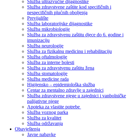
Služba ultrazvučne dijagnostike
Služba zdravstvene zaštite kod specifičnih i
nespecifičnih plućnih oboljenja
Previjalište
Služba laboratorijske dijagnostike
Služba mikrobiologije
Služba za zdravstvenu zaštitu djece do 6. godine i
imunizaciju
Služba neurologije
Služba za fizikalnu medicinu i rehabilitaciju
Služba oftalmologije
Služba za interne bolesti
Služba za zdravstvenu zaštitu žena
Služba stomatologije
Služba medicine rada
Higijensko – epidemiološka služba
Centar za mentalno zdravlje u zajednici
Služba zdravstvene njege u zajednici i vanbolničke
palijativne njege
Apoteka za vlastite potrebe
Služba voznog parka
Služba za kvalitet
Služba održavanja
Obavještenja
Javne nabavke