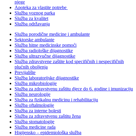
njege
Apoteka za vlastite potrebe
Služba voznog parka
Služba za kvalitet
Služba održavanja
Služba porodične medicine i ambulante
Sektorske ambulante
Služba hitne medicinske pomoći
Služba radiološke dijagnostike
Služba ultrazvučne dijagnostike
Služba zdravstvene zaštite kod specifičnih i nespecifičnih
plućnih oboljenja
Previjalište
Služba laboratorijske dijagnostike
Služba mikrobiologije
Služba za zdravstvenu zaštitu djece do 6. godine i imunizaciju
Služba neurologije
Služba za fizikalnu medicinu i rehabilitaciju
Služba oftalmologije
Služba za interne bolesti
Služba za zdravstvenu zaštitu žena
Služba stomatologije
Služba medicine rada
Higijensko – epidemiološka služba