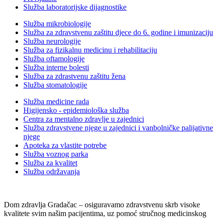
Služba laboratorijske dijagnostike
Služba mikrobiologije
Služba za zdravstvenu zaštitu djece do 6. godine i imunizaciju
Služba neurologije
Služba za fizikalnu medicinu i rehabilitaciju
Služba oftamologije
Služba interne bolesti
Služba za zdrastvenu zaštitu žena
Služba stomatologije
Služba medicine rada
Higijensko - epidemiološka služba
Centra za mentalno zdravlje u zajednici
Služba zdravstvene njege u zajednici i vanbolničke palijativne
njege
Apoteka za vlastite potrebe
Služba voznog parka
Služba za kvalitet
Služba održavanja
Dom zdravlja Gradačac – osiguravamo zdravstvenu skrb visoke
kvalitete svim našim pacijentima, uz pomoć stručnog medicinskog