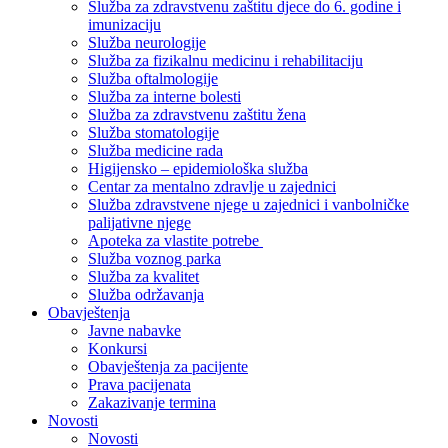
Služba za zdravstvenu zaštitu djece do 6. godine i
imunizaciju
Služba neurologije
Služba za fizikalnu medicinu i rehabilitaciju
Služba oftalmologije
Služba za interne bolesti
Služba za zdravstvenu zaštitu žena
Služba stomatologije
Služba medicine rada
Higijensko – epidemiološka služba
Centar za mentalno zdravlje u zajednici
Služba zdravstvene njege u zajednici i vanbolničke
palijativne njege
Apoteka za vlastite potrebe
Služba voznog parka
Služba za kvalitet
Služba održavanja
Obavještenja
Javne nabavke
Konkursi
Obavještenja za pacijente
Prava pacijenata
Zakazivanje termina
Novosti
Novosti