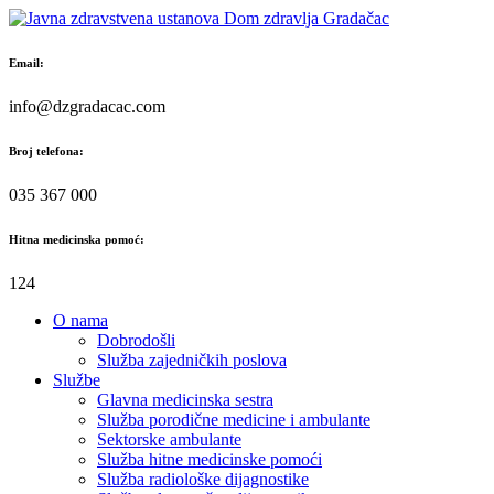
Skip
to
content
Email:
info@dzgradacac.com
Broj telefona:
035 367 000
Hitna medicinska pomoć:
124
O nama
Dobrodošli
Služba zajedničkih poslova
Službe
Glavna medicinska sestra
Služba porodične medicine i ambulante
Sektorske ambulante
Služba hitne medicinske pomoći
Služba radiološke dijagnostike