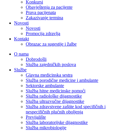
Konkursi
Obavještenja za pacijente
Prava pacijenata
Zakazivanje termina
Novosti
Novosti
Promocija zdravlja
Kontakt
Obrazac za sugestije i žalbe
O nama
Dobrodošli
Služba zajedničkih poslova
Službe
Glavna medicinska sestra
Služba porodične medicine i ambulante
Sektorske ambulante
Služba hitne medicinske pomoći
Služba radiološke dijagnostike
Služba ultrazvučne dijagnostike
Služba zdravstvene zaštite kod specifičnih i
nespecifičnih plućnih oboljenja
Previjalište
Služba laboratorijske dijagnostike
Služba mikrobiologije