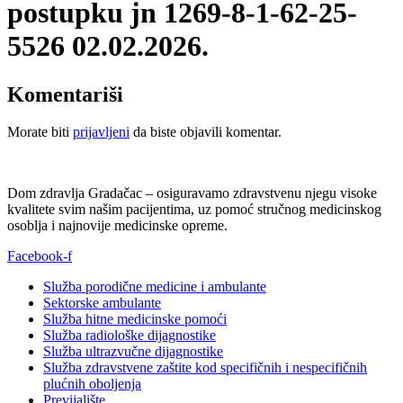
postupku jn 1269-8-1-62-25-
5526 02.02.2026.
Komentariši
Morate biti
prijavljeni
da biste objavili komentar.
Dom zdravlja Gradačac – osiguravamo zdravstvenu njegu visoke
kvalitete svim našim pacijentima, uz pomoć stručnog medicinskog
osoblja i najnovije medicinske opreme.
Facebook-f
Služba porodične medicine i ambulante
Sektorske ambulante
Služba hitne medicinske pomoći
Služba radiološke dijagnostike
Služba ultrazvučne dijagnostike
Služba zdravstvene zaštite kod specifičnih i nespecifičnih
plućnih oboljenja
Previjalište