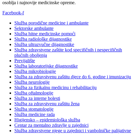
osoblja i najnovije medicinske opreme.
Facebook-f
Služba porodične medicine i ambulante
Sektorske ambulante
Služba hitne medicinske pomoći
Služba radiološke dijagnostike
Služba ultrazvučne dijagnostike
Služba zdravstvene zaštite kod specifičnih i nespecifičnih
plućnih oboljenja
Previjalište
Služba laboratorijske dijagnostike
Služba mikrobiologije
Služba za zdravstvenu zaštitu djece do 6. godine i imunizaciju
Služba neurologije
Služba za fizikalnu medicinu i rehabilitaciju
Služba oftalmologije
Služba za interne bolesti
Služba za zdravstvenu zaštitu žena
Služba stomatologije
Služba medicine rada
Higijensko – epidemiološka služba
Centar za mentalno zdravlje u zajednici
Služba zdravstvene njege u zajednici i vanbolničke palijativne