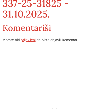
337-25-31825 -
31.10.2025.
Komentariši
Morate biti
prijavljeni
da biste objavili komentar.
Dom zdravlja Gradačac – osiguravamo zdravstvenu skrb
visoke kvalitete svim našim pacijentima, uz pomoć
stručnog medicinskog osoblja i najnovije medicinske
opreme.