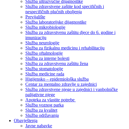
Služba ultrazvučne dijagnostike
Služba zdravstvene zaštite kod specifičnih i
nespecifičnih plućnih oboljenja
Previjalište
Služba laboratorijske dijagnostike
Služba mikrobiologije
Služba za zdravstvenu zaštitu djece do 6. godine i
imunizaciju
Služba neurologije
Služba za fizikalnu medicinu i rehabilitaciju
Služba oftalmologije
Služba za interne bolesti
Služba za zdravstvenu zaštitu žena
Služba stomatologije
Služba medicine rada
Higijensko – epidemiološka služba
Centar za mentalno zdravlje u zajednici
Služba zdravstvene njege u zajednici i vanbolničke
palijativne njege
Apoteka za vlastite potrebe
Služba voznog parka
Služba za kvalitet
Služba održavanja
Obavještenja
Javne nabavke