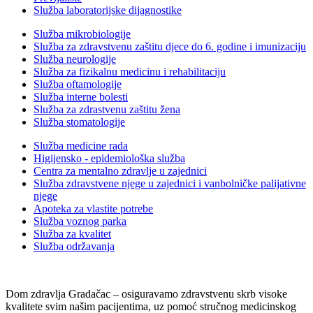
Služba laboratorijske dijagnostike
Služba mikrobiologije
Služba za zdravstvenu zaštitu djece do 6. godine i imunizaciju
Služba neurologije
Služba za fizikalnu medicinu i rehabilitaciju
Služba oftamologije
Služba interne bolesti
Služba za zdrastvenu zaštitu žena
Služba stomatologije
Služba medicine rada
Higijensko - epidemiološka služba
Centra za mentalno zdravlje u zajednici
Služba zdravstvene njege u zajednici i vanbolničke palijativne
njege
Apoteka za vlastite potrebe
Služba voznog parka
Služba za kvalitet
Služba održavanja
Dom zdravlja Gradačac – osiguravamo zdravstvenu skrb visoke
kvalitete svim našim pacijentima, uz pomoć stručnog medicinskog