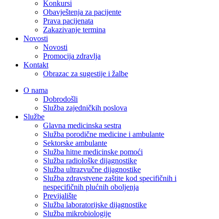
Konkursi
Obavještenja za pacijente
Prava pacijenata
Zakazivanje termina
Novosti
Novosti
Promocija zdravlja
Kontakt
Obrazac za sugestije i žalbe
O nama
Dobrodošli
Služba zajedničkih poslova
Službe
Glavna medicinska sestra
Služba porodične medicine i ambulante
Sektorske ambulante
Služba hitne medicinske pomoći
Služba radiološke dijagnostike
Služba ultrazvučne dijagnostike
Služba zdravstvene zaštite kod specifičnih i
nespecifičnih plućnih oboljenja
Previjalište
Služba laboratorijske dijagnostike
Služba mikrobiologije