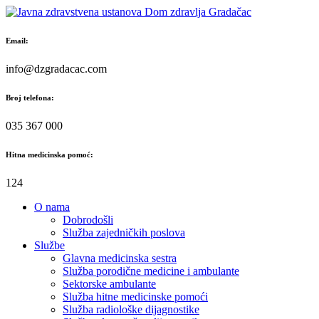
Skip
to
content
Email:
info@dzgradacac.com
Broj telefona:
035 367 000
Hitna medicinska pomoć:
124
O nama
Dobrodošli
Služba zajedničkih poslova
Službe
Glavna medicinska sestra
Služba porodične medicine i ambulante
Sektorske ambulante
Služba hitne medicinske pomoći
Služba radiološke dijagnostike