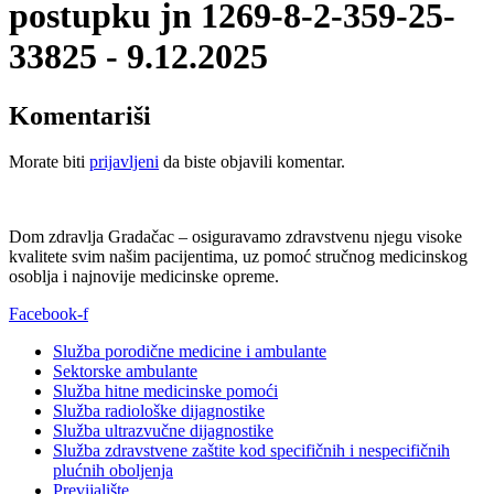
postupku jn 1269-8-2-359-25-
33825 - 9.12.2025
Komentariši
Morate biti
prijavljeni
da biste objavili komentar.
Dom zdravlja Gradačac – osiguravamo zdravstvenu njegu visoke
kvalitete svim našim pacijentima, uz pomoć stručnog medicinskog
osoblja i najnovije medicinske opreme.
Facebook-f
Služba porodične medicine i ambulante
Sektorske ambulante
Služba hitne medicinske pomoći
Služba radiološke dijagnostike
Služba ultrazvučne dijagnostike
Služba zdravstvene zaštite kod specifičnih i nespecifičnih
plućnih oboljenja
Previjalište