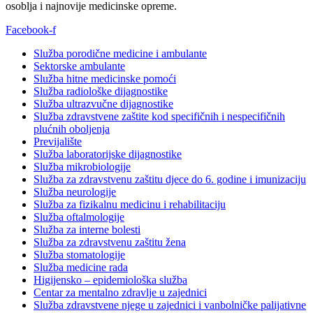
osoblja i najnovije medicinske opreme.
Facebook-f
Služba porodične medicine i ambulante
Sektorske ambulante
Služba hitne medicinske pomoći
Služba radiološke dijagnostike
Služba ultrazvučne dijagnostike
Služba zdravstvene zaštite kod specifičnih i nespecifičnih
plućnih oboljenja
Previjalište
Služba laboratorijske dijagnostike
Služba mikrobiologije
Služba za zdravstvenu zaštitu djece do 6. godine i imunizaciju
Služba neurologije
Služba za fizikalnu medicinu i rehabilitaciju
Služba oftalmologije
Služba za interne bolesti
Služba za zdravstvenu zaštitu žena
Služba stomatologije
Služba medicine rada
Higijensko – epidemiološka služba
Centar za mentalno zdravlje u zajednici
Služba zdravstvene njege u zajednici i vanbolničke palijativne