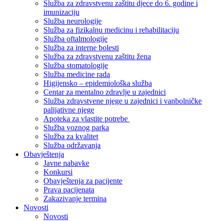
Služba za zdravstvenu zaštitu djece do 6. godine i
imunizaciju
Služba neurologije
Služba za fizikalnu medicinu i rehabilitaciju
Služba oftalmologije
Služba za interne bolesti
Služba za zdravstvenu zaštitu žena
Služba stomatologije
Služba medicine rada
Higijensko – epidemiološka služba
Centar za mentalno zdravlje u zajednici
Služba zdravstvene njege u zajednici i vanbolničke
palijativne njege
Apoteka za vlastite potrebe
Služba voznog parka
Služba za kvalitet
Služba održavanja
Obavještenja
Javne nabavke
Konkursi
Obavještenja za pacijente
Prava pacijenata
Zakazivanje termina
Novosti
Novosti