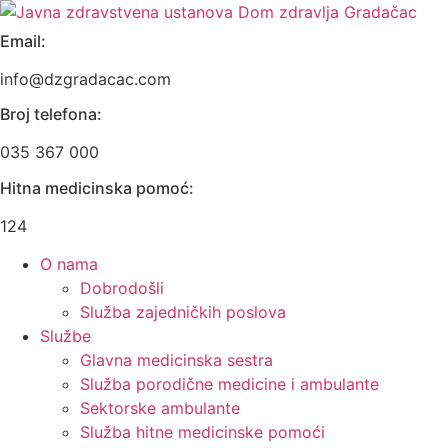
Skip
to
Email:
content
info@dzgradacac.com
Broj telefona:
035 367 000
Hitna medicinska pomoć:
124
O nama
Dobrodošli
Služba zajedničkih poslova
Službe
Glavna medicinska sestra
Služba porodične medicine i ambulante
Sektorske ambulante
Služba hitne medicinske pomoći